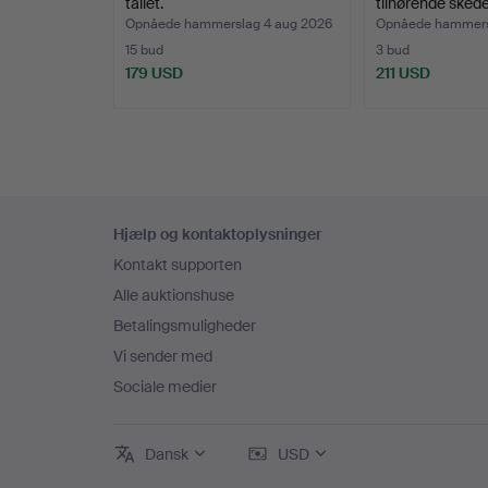
tallet.
tilhørende sked
Opnåede hammerslag 4 aug 2026
Opnåede hammersl
15 bud
3 bud
179 USD
211 USD
Sidefodsnavigation
Hjælp og kontaktoplysninger
Kontakt supporten
Alle auktionshuse
Betalingsmuligheder
Vi sender med
Sociale medier
Dansk
USD