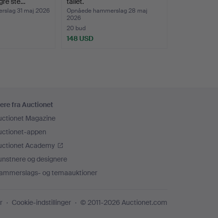
gre ste…
tallet.
slag 31 maj 2026
Opnåede hammerslag 28 maj
2026
20 bud
148 USD
ere fra Auctionet
uctionet Magazine
uctionet-appen
uctionet Academy
unstnere og designere
ammerslags- og temaauktioner
r
Cookie-indstillinger
© 2011-2026 Auctionet.com