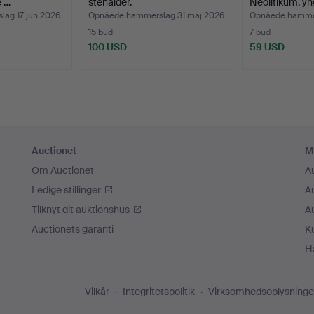
e …
stenalder.
Neolitikum, yn
ag 17 jun 2026
Opnåede hammerslag 31 maj 2026
Opnåede hammer
15 bud
7 bud
100 USD
59 USD
Auctionet
M
Om Auctionet
A
Ledige stillinger
A
Tilknyt dit auktionshus
A
Auctionets garanti
K
H
Vilkår
Integritetspolitik
Virksomhedsoplysninge