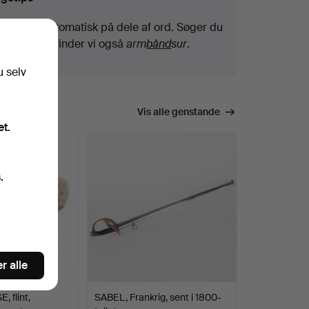
Vi søger automatisk på dele af ord. Søger du
efter
bånd
, finder vi også
arm
bånd
sur
.
u selv
Vis alle genstande
et.
.
r alle
 flint,
SABEL, Frankrig, sent i 1800-