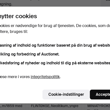
uktioner
øgning.
lik på
“Overvåg søgning”
herover for at få besked
nytter cookies
i e-mail, så snart vi får den.
okies er nødvendige for brug af tjenesten. De cookies, som d
ere, bruges til:
iv, der matcher din søgning
pasning af indhold og funktioner baseret på din brug af websit
ikling og forbedring af Auctionet.
kedsføring af nyheder og indhold til dig på eksterne websites
æse mere i vores
integritetspolitik
.
Cookie-indstillinger
Accepte
, m/1859 med
FLINTØKSE, Neolitikum, yngre
MINIATYROKSE,