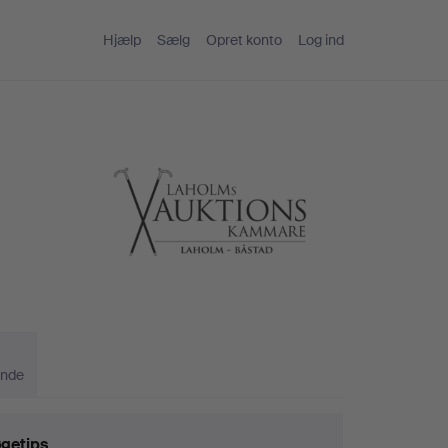
Hjælp
Sælg
Opret konto
Log ind
ande
getips