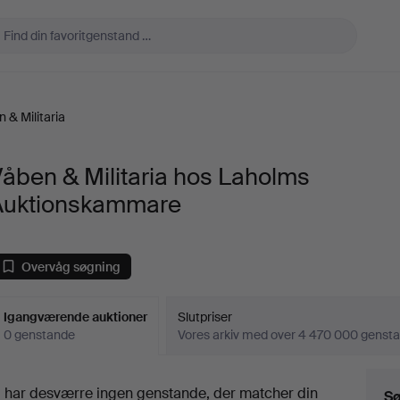
 & Militaria
åben & Militaria hos Laholms
Auktionskammare
Overvåg søgning
Igangværende auktioner
Slutpriser
0 genstande
Vores arkiv med over 4 470 000 genst
Igangværende
i har desværre ingen genstande, der matcher din
Sø