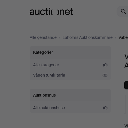
Auctionet.com
Alle genstande
/
Laholms Auktionskammare
/
Våben
Våben
Kategorier
V
&
Alle kategorier
(0)
Våben & Militaria
(0)
Militaria
hos
Auktionshus
Laholms
Alle auktionshuse
(0)
Auktionskammare
V