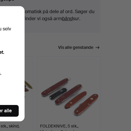
Vi søger automatisk på dele af ord. Søger du
efter
bånd
, finder vi også
arm
bånd
sur
.
u selv
Vis alle genstande
et.
.
r alle
tk., skind,
FOLDEKNIVE, 5 stk.,