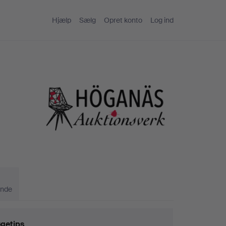
Hjælp
Sælg
Opret konto
Log ind
ande
getips