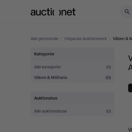
Auctionet.com
Alle genstande
/
Höganäs Auktionsverk
/
Våben & Mi
Våben
Kategorier
V
&
Alle kategorier
(0)
Våben & Militaria
(0)
Militaria
hos
Auktionshus
Höganäs
Alle auktionshuse
(0)
Auktionsverk
V