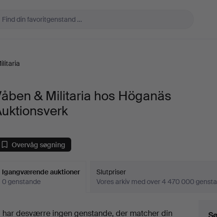
litaria
åben & Militaria hos Höganäs
Auktionsverk
Overvåg søgning
Igangværende auktioner
Slutpriser
0 genstande
Vores arkiv med over 4 470 000 genst
Igangværende
i har desværre ingen genstande, der matcher din
Sø