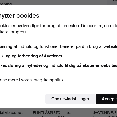
uktioner
øgning.
nytter cookies
lik på
“Overvåg søgning”
herover for at få besked
i e-mail, så snart vi får den.
okies er nødvendige for brug af tjenesten. De cookies, som d
ere, bruges til:
iv, der matcher din søgning
pasning af indhold og funktioner baseret på din brug af websit
ikling og forbedring af Auctionet.
kedsføring af nyheder og indhold til dig på eksterne websites
æse mere i vores
integritetspolitik
.
Cookie-indstillinger
Accepte
l Morse, træ,
FLINTLÅSPISTOL, træ,
JAGTKNIVE, 8 s