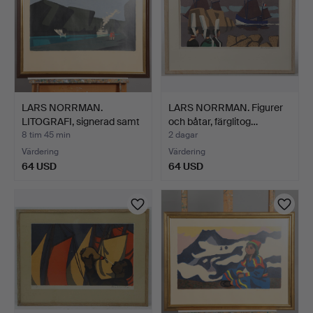
LARS NORRMAN.
LARS NORRMAN. Figurer
LITOGRAFI, signerad samt
och båtar, färglitog…
num…
8 tim 45 min
2 dagar
Värdering
Värdering
64 USD
64 USD