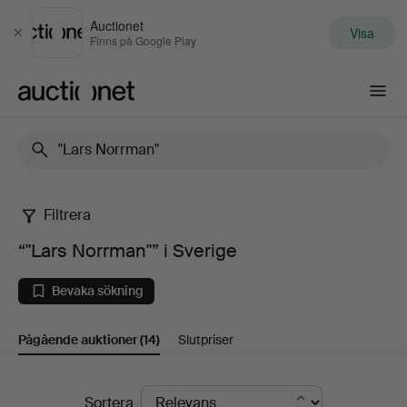
Auctionet
Visa
Stäng
Finns på Google Play
Auctionet.com
Filtrera
“"Lars
“"Lars Norrman"” i Sverige
Norrman"”
Bevaka sökning
i
Pågående auktioner
(14)
Slutpriser
Sverige
Pågående
Sortera