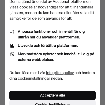
Denna tjänst är en del av Auctionet-plattformen.
74 USD
317 USD
Vissa cookies är nödvändiga för att tillhandahålla
tjänsten, medan du kan hantera eller återkalla ditt
samtycke för de som används för att:
Anpassa funktioner och innehåll för dig
utifrån hur du använder plattformen.
Utveckla och förbättra plattformen.
Marknadsföra nyheter och innehåll till dig på
externa webbplatser.
LARS NORRMAN (1915–
LARS NORRMAN (1915-
1979). Kvinna och matro…
1979). Motiv från Maroc…
22 dagar
1 dag
Du kan läsa mer i vår
integritetspolicy
och hantera
25 bud
2 bud
dina cookieinställningar nedan.
233 USD
74 USD
Acceptera alla
Cookie-inställningar