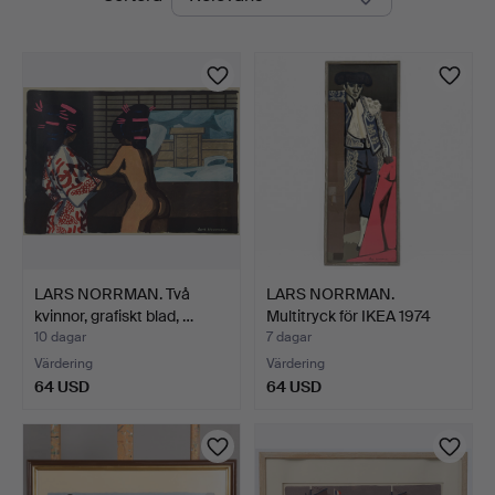
auktioner
LARS NORRMAN. Två
LARS NORRMAN.
kvinnor, grafiskt blad, …
Multitryck för IKEA 1974
"Ma…
10 dagar
7 dagar
Värdering
Värdering
64 USD
64 USD