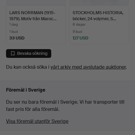
LARS NORRMAN (1915-
STOCKHOLMS HISTORIA,
1979). Motiv från Maroc…
böcker, 24 volymer, S…
1 dag
8 dagar
1 bud
9 bud
33 USD
127 USD
Bevaka sökning
Du kan också söka i
vårt arkiv med avslutade auktioner
.
Föremål i Sverige
Du ser nu bara föremål i Sverige. Vi har transporter till
fast pris för alla föremål.
Visa föremål utanför Sverige