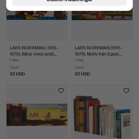
LARS NORRMAN ( 1915–
LARS NORRMAN (1915-
1979). Båtar med randi…
1979). Motiv från Egypt…
1 dag
1 dag
1 bud
1 bud
32 USD
32 USD