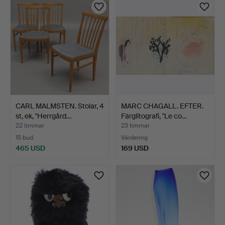
CARL MALMSTEN. Stolar, 4
MARC CHAGALL. EFTER.
st, ek, "Herrgård…
Färglitografi, "Le co…
22 timmar
23 timmar
15 bud
Värdering
465 USD
169 USD