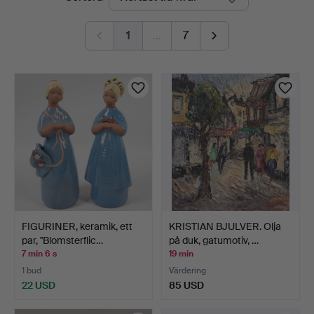
auktioner
1
…
7
FIGURINER, keramik, ett
KRISTIAN BJULVER. Olja
par, "Blomsterflic…
på duk, gatumotiv, …
7 min 6 s
19 min
1 bud
Värdering
22 USD
85 USD