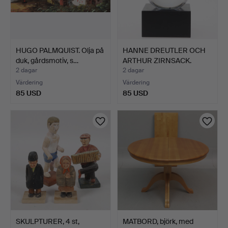
HUGO PALMQUIST. Olja på
HANNE DREUTLER OCH
duk, gårdsmotiv, s…
ARTHUR ZIRNSACK.
Skulpt…
2 dagar
2 dagar
Värdering
Värdering
85 USD
85 USD
SKULPTURER, 4 st,
MATBORD, björk, med