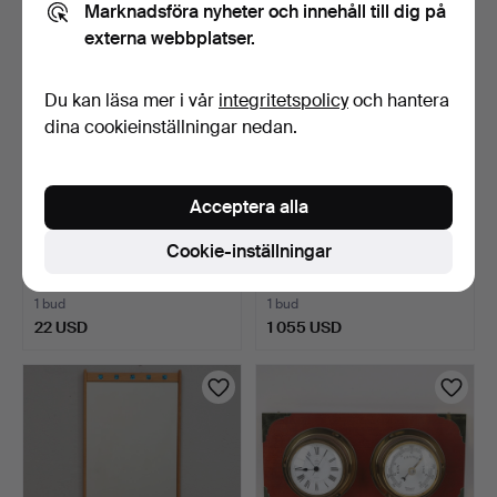
Marknadsföra nyheter och innehåll till dig på
externa webbplatser.
Du kan läsa mer i vår
integritetspolicy
och hantera
dina cookieinställningar nedan.
Acceptera alla
DOCKOR, 4 st, mestadels
FRITIOF SCHÜLDT. Olja på
Cookie-inställningar
Atelier Fauni, Mum…
duk, Utsikt från …
2 dagar
2 dagar
1 bud
1 bud
22 USD
1 055 USD