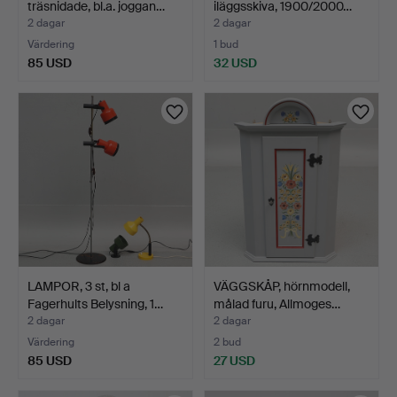
träsnidade, bl.a. joggan…
iläggsskiva, 1900/2000…
2 dagar
2 dagar
Värdering
1 bud
85 USD
32 USD
LAMPOR, 3 st, bl a
VÄGGSKÅP, hörnmodell,
Fagerhults Belysning, 1…
målad furu, Allmoges…
2 dagar
2 dagar
Värdering
2 bud
85 USD
27 USD