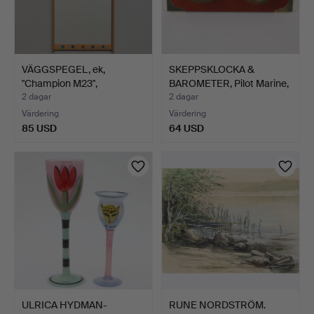
VÄGGSPEGEL, ek,
SKEPPSKLOCKA &
"Champion M23",
BAROMETER, Pilot Marine,
Rågglasapp…
Ty…
2 dagar
2 dagar
Värdering
Värdering
85 USD
64 USD
ULRICA HYDMAN-
RUNE NORDSTRÖM.