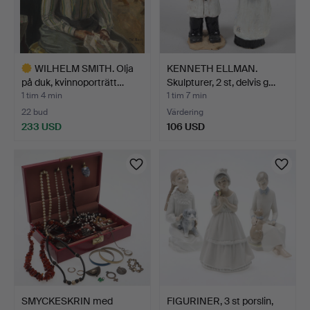
WILHELM SMITH. Olja
KENNETH ELLMAN.
på duk, kvinnoporträtt…
Skulpturer, 2 st, delvis g…
1 tim 4 min
1 tim 7 min
22 bud
Värdering
233 USD
106 USD
Utvalt
föremål
SMYCKESKRIN med
FIGURINER, 3 st porslin,