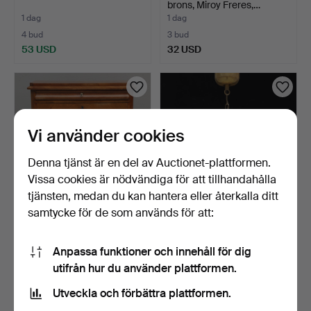
brons, Miroy Freres,…
1 dag
1 dag
4 bud
3 bud
53 USD
32 USD
Vi använder cookies
Denna tjänst är en del av Auctionet-plattformen.
Vissa cookies är nödvändiga för att tillhandahålla
tjänsten, medan du kan hantera eller återkalla ditt
samtycke för de som används för att:
BYRÅ, senempire, 1800-
TAKLAMPA, gulmetall &
talets senare hälft.
prismor, 1900-talets…
Anpassa funktioner och innehåll för dig
1 dag
1 dag
utifrån hur du använder plattformen.
3 bud
Värdering
32 USD
85 USD
Utveckla och förbättra plattformen.