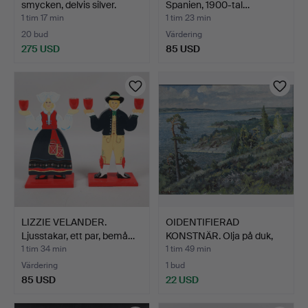
smycken, delvis silver.
Spanien, 1900-tal…
1 tim 17 min
1 tim 23 min
20 bud
Värdering
275 USD
85 USD
LIZZIE VELANDER.
OIDENTIFIERAD
Ljusstakar, ett par, bemå…
KONSTNÄR. Olja på duk,
kustl…
1 tim 34 min
1 tim 49 min
Värdering
1 bud
85 USD
22 USD