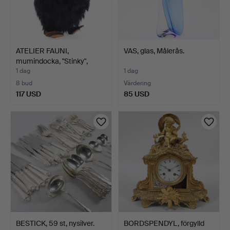
ATELIER FAUNI,
VAS, glas, Målerås.
mumindocka, "Stinky",
Finla…
1 dag
1 dag
8 bud
Värdering
117 USD
85 USD
BESTICK, 59 st, nysilver.
BORDSPENDYL, förgylld