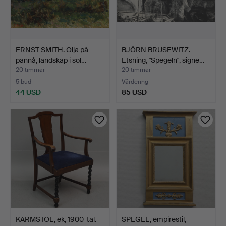
ERNST SMITH. Olja på
BJÖRN BRUSEWITZ.
pannå, landskap i sol…
Etsning, "Spegeln", signe…
20 timmar
20 timmar
5 bud
Värdering
44 USD
85 USD
KARMSTOL, ek, 1900-tal.
SPEGEL, empirestil,