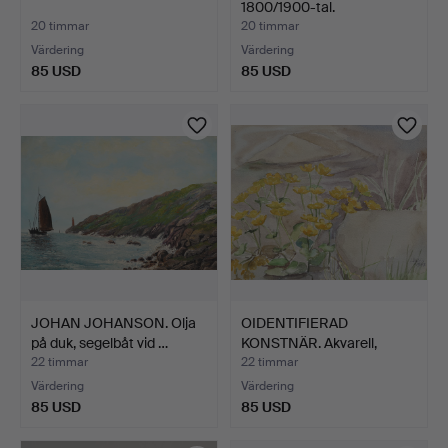
1800/1900-tal.
20 timmar
20 timmar
Värdering
Värdering
85 USD
85 USD
JOHAN JOHANSON. Olja
OIDENTIFIERAD
på duk, segelbåt vid …
KONSTNÄR. Akvarell,
blommor …
22 timmar
22 timmar
Värdering
Värdering
85 USD
85 USD