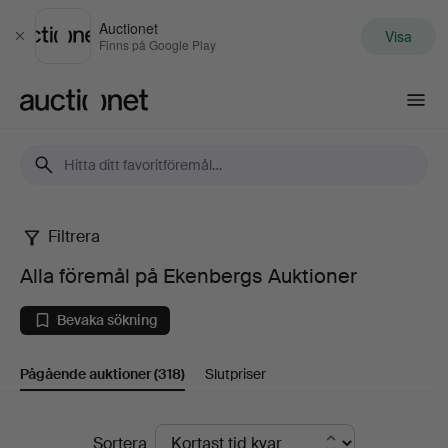
Auctionet
Visa
Stäng
Finns på Google Play
Auctionet.com
Filtrera
Alla
Alla föremål på Ekenbergs Auktioner
föremål
Bevaka sökning
på
Pågående auktioner
(318)
Slutpriser
Ekenbergs
Auktioner
Pågående
Sortera