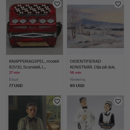
KNAPPDRAGSPEL, modell
OIDENTIFIERAD
821/32, Scandalli, I…
KONSTNÄR. Olja på duk,
Vinte…
27 min
56 min
5 bud
Värdering
77 USD
85 USD