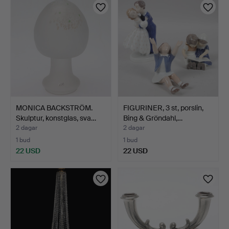
MONICA BACKSTRÖM.
FIGURINER, 3 st, porslin,
Skulptur, konstglas, sva…
Bing & Gröndahl,…
2 dagar
2 dagar
1 bud
1 bud
22 USD
22 USD