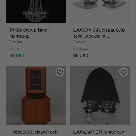
TAKKRONA, prismor,
LJUSSTAKAR, ett par, GAB
Markslöjd.
Tenn, Stockholm, …
2 dagar
2 dagar
6 bud
Värdering
48 USD
85 USD
HÖRNSKÅP, ekfanér och
LJUSLAMPETT, smide och