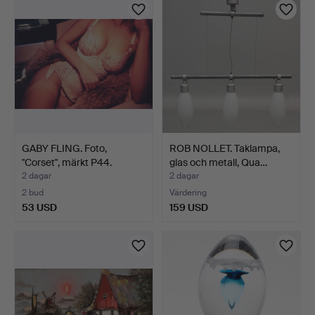
GABY FLING. Foto,
ROB NOLLET. Taklampa,
"Corset", märkt P44.
glas och metall, Qua…
2 dagar
2 dagar
2 bud
Värdering
53 USD
159 USD