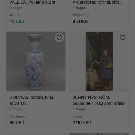
VALLIEN. Pokalglas, 2 st,
Akvarellerad torrnål, sjös…
ko…
2 dagar
2 dagar
4 bud
Värdering
43 USD
85 USD
GOLVVAS, porslin, Kina,
JENNY NYSTRÖM.
1900-tal.
Gouache, Flicka som målar,
…
2 dagar
2 dagar
Värdering
5 bud
85 USD
2 110 USD