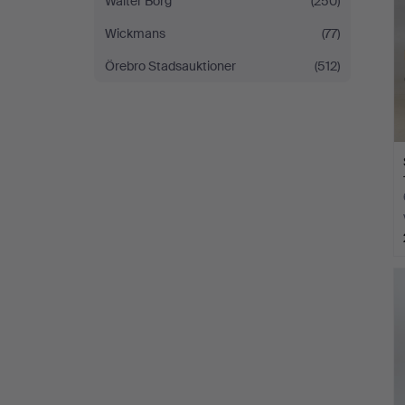
Walter Borg
(250)
Wickmans
(77)
Örebro Stadsauktioner
(512)