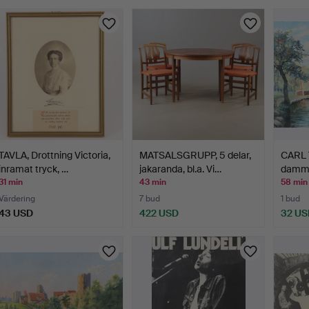
TAVLA, Drottning Victoria,
MATSALSGRUPP, 5 delar,
CARL 
inramat tryck, …
jakaranda, bl.a. Vi…
damm, 
31 min
43 min
58 min
Värdering
7 bud
1 bud
43 USD
422 USD
32 US