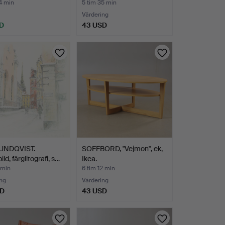
teckning…
4 min
5 tim 35 min
Värdering
D
43 USD
UNDQVIST.
SOFFBORD, "Vejmon", ek,
ld, färglitografi, s…
Ikea.
 min
6 tim 12 min
ng
Värdering
SD
43 USD