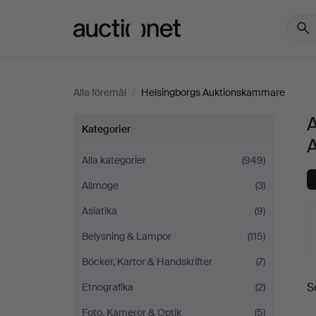
Auctionet.com
Alla föremål
/
Helsingborgs Auktionskammare
A
Alla
Kategorier
föremål
Alla kategorier
(949)
Allmoge
(3)
på
Asiatika
(9)
Helsingborgs
Belysning & Lampor
(115)
Auktionskammare
Böcker, Kartor & Handskrifter
(7)
S
Etnografika
(2)
a
Foto, Kameror & Optik
(5)