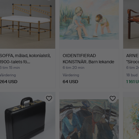
SOFFA, målad, kolonialstil,
OIDENTIFIERAD
ARNE 
1900-talets fö…
KONSTNÄR. Barn lekande
"Siroc
i vat…
6 tim 15 min
6 tim 20 min
6 tim 2
Värdering
Värdering
18 bud
264 USD
64 USD
1 161 