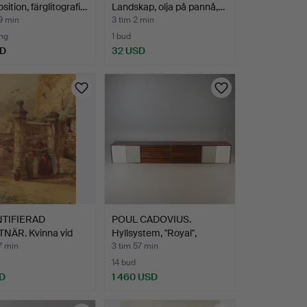
ition, färglitografi…
Landskap, olja på pannå,…
9 min
3 tim 2 min
ng
1 bud
SD
32 USD
TIFIERAD
POUL CADOVIUS.
NÄR. Kvinna vid
Hyllsystem, "Royal",
 …
jakara…
7 min
3 tim 57 min
14 bud
D
1 460 USD