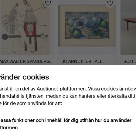
MAX WALTER SVANBERG.
BO ARNE IHERHALL.
SOFFB
EFTER. Figurkompositi…
Stilleben, pastell, otyd…
DUX, S
3 tim 59 min
4 tim 2 min
4 tim 5
vänder cookies
Värdering
Värdering
21 bud
64 USD
43 USD
327 U
änst är en del av Auctionet-plattformen. Vissa cookies är nöd
illhandahålla tjänsten, medan du kan hantera eller återkalla ditt
 för de som används för att:
assa funktioner och innehåll för dig utifrån hur du använder
ttformen.