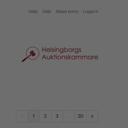
Hjälp
Sälja
Skapa konto
Logga in
1
2
3
…
20