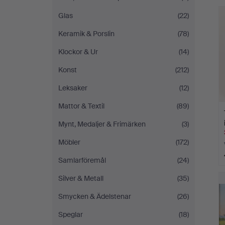
Glas
(22)
Keramik & Porslin
(78)
Klockor & Ur
(14)
Konst
(212)
Leksaker
(12)
Mattor & Textil
(89)
Mynt, Medaljer & Frimärken
(3)
Möbler
(172)
Samlarföremål
(24)
Silver & Metall
(35)
Smycken & Ädelstenar
(26)
Speglar
(18)