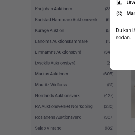
Utv
Karljohan Auktioner
(331)
Mar
Karlstad Hammarö Auktionsverk
(65)
Du kan l
Kurage Auktion
(50)
nedan.
Laholms Auktionskammare
(131)
Limhamns Auktionsbyrå
(347)
Lysekils Auktionsbyrå
(23)
Markus Auktioner
(605)
Mauritz Widforss
(51)
Norrlands Auktionsverk
(427)
RA Auktionsverket Norrköping
(330)
Roslagens Auktionsverk
(307)
Sajab Vintage
(182)