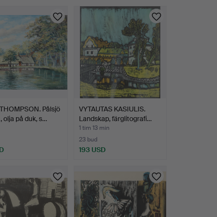
THOMPSON. Pålsjö
VYTAUTAS KASIULIS.
olja på duk, s…
Landskap, färglitografi…
1 tim 13 min
23 bud
D
193 USD