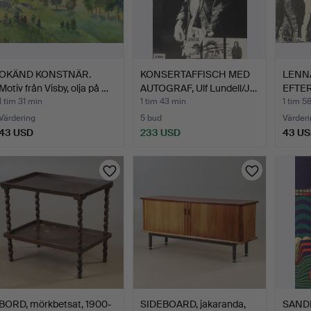
OKÄND KONSTNÄR.
KONSERTAFFISCH MED
LENN
Motiv från Visby, olja på …
AUTOGRAF, Ulf Lundell/J…
EFTER.
1 tim 31 min
1 tim 43 min
1 tim 5
Värdering
5 bud
Värderi
43 USD
233 USD
43 U
BORD, mörkbetsat, 1900-
SIDEBOARD, jakaranda,
SANDR