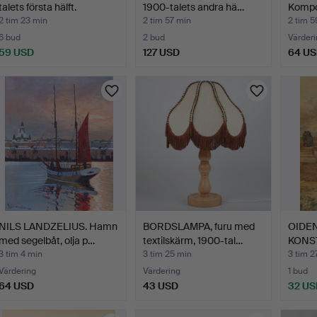
talets första hälft.
1900-talets andra hä…
Kompos
2 tim 23 min
2 tim 57 min
2 tim 5
6 bud
2 bud
Värderi
59 USD
127 USD
64 U
NILS LANDZELIUS. Hamn
BORDSLAMPA, furu med
OIDEN
med segelbåt, olja p…
textilskärm, 1900-tal…
KONST
brunn,
3 tim 4 min
3 tim 25 min
3 tim 2
Värdering
Värdering
1 bud
64 USD
43 USD
32 US