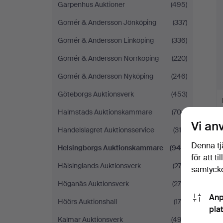
Garpenhus Auktioner
(495)
Gomér & Andersson Jönköping
(337)
Gomér & Andersson Linköping
(336)
Gomér & Andersson Norrköping
(220)
Gomér & Andersson Nyköping
(246)
Göteborgs Auktionsverk
(453)
Halmstads Auktionskammare
(704)
Vi an
Handelslagret Auktionsservice
(310)
Denna tj
Helsingborgs Auktionskammare
(949)
för att t
Hälsinglands Auktionsverk
(274)
samtycke
Höganäs Auktionsverk
(270)
Anp
Höörs Auktionshall
(179)
pla
Kalmar Auktionsverk
(492)