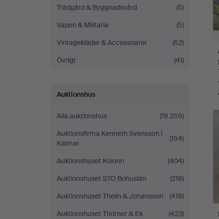
Trädgård & Byggnadsvård
(5)
Vapen & Militaria
(5)
Vintagekläder & Accessoarer
(52)
Övrigt
(41)
Auktionshus
Alla auktionshus
(19 256)
Auktionsfirma Kenneth Svensson i
(154)
Kalmar
Auktionshuset Kolonn
(404)
Auktionshuset STO Bohuslän
(218)
Auktionshuset Thelin & Johansson
(418)
Auktionshuset Thörner & Ek
(423)