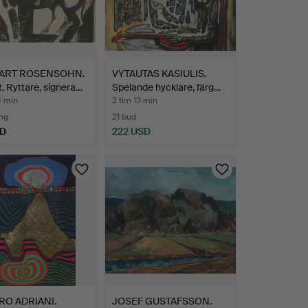
ART ROSENSOHN.
VYTAUTAS KASIULIS.
 Ryttare, signera…
Spelande hycklare, färg…
8 min
2 tim 13 min
ng
21 bud
SD
222 USD
O ADRIANI.
JOSEF GUSTAFSSON.