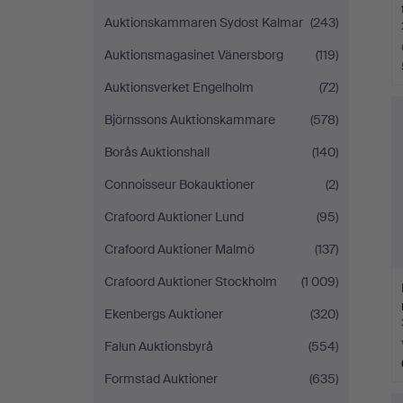
Auktionskammaren Sydost Kalmar
(243)
Auktionsmagasinet Vänersborg
(119)
Auktionsverket Engelholm
(72)
Björnssons Auktionskammare
(578)
Borås Auktionshall
(140)
Connoisseur Bokauktioner
(2)
Crafoord Auktioner Lund
(95)
Crafoord Auktioner Malmö
(137)
Crafoord Auktioner Stockholm
(1 009)
Ekenbergs Auktioner
(320)
Falun Auktionsbyrå
(554)
Formstad Auktioner
(635)