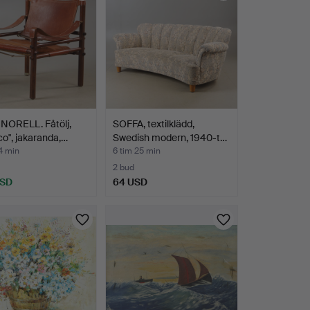
NORELL. Fåtölj,
SOFFA, textilklädd,
co", jakaranda,…
Swedish modern, 1940-t…
4 min
6 tim 25 min
2 bud
USD
64 USD