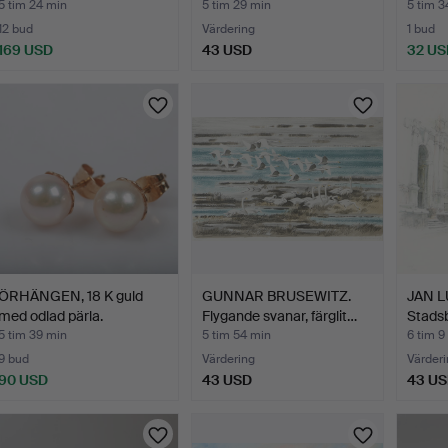
alum…
5 tim 24 min
5 tim 29 min
5 tim 3
12 bud
Värdering
1 bud
169 USD
43 USD
32 US
ÖRHÄNGEN, 18 K guld
GUNNAR BRUSEWITZ.
JAN L
med odlad pärla.
Flygande svanar, färglit…
Stadsbi
5 tim 39 min
5 tim 54 min
6 tim 9
9 bud
Värdering
Värderi
90 USD
43 USD
43 U