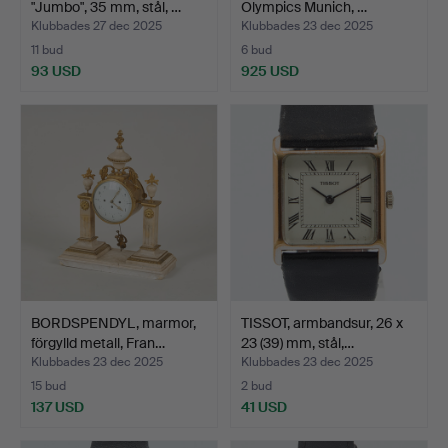
"Jumbo", 35 mm, stål, …
Olympics Munich, …
Klubbades 27 dec 2025
Klubbades 23 dec 2025
11 bud
6 bud
93 USD
925 USD
BORDSPENDYL, marmor,
TISSOT, armbandsur, 26 x
förgylld metall, Fran…
23 (39) mm, stål,…
Klubbades 23 dec 2025
Klubbades 23 dec 2025
15 bud
2 bud
137 USD
41 USD