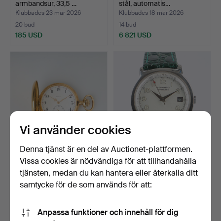
armbandsur, 33,5 …
stål, automatis…
Klubbades 23 mar 2026
Klubbades 18 mar 2026
20 bud
14 bud
185 USD
6 821 USD
Vi använder cookies
Denna tjänst är en del av Auctionet-plattformen.
ZENITH, fickur, 52 mm,
MOVADO, armbandsur, 37
Vissa cookies är nödvändiga för att tillhandahålla
18K guld, ankargång…
mm, stål, automatis…
tjänsten, medan du kan hantera eller återkalla ditt
Klubbades 26 feb 2026
Klubbades 4 feb 2026
samtycke för de som används för att:
17 bud
18 bud
3 279 USD
220 USD
Anpassa funktioner och innehåll för dig
Utvalt