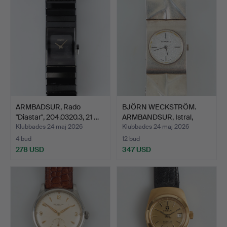
ARMBADSUR, Rado
BJÖRN WECKSTRÖM.
"Diastar", 204.0320.3, 21 …
ARMBANDSUR, Istral,
silve…
Klubbades 24 maj 2026
Klubbades 24 maj 2026
4 bud
12 bud
278 USD
347 USD