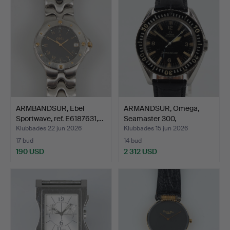
föremål
ARMBANDSUR, Ebel
ARMANDSUR, Omega,
Sportwave, ref. E6187631,…
Seamaster 300,
automatis…
Klubbades 22 jun 2026
Klubbades 15 jun 2026
17 bud
14 bud
190 USD
2 312 USD