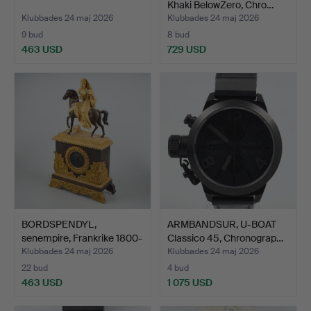
Khaki BelowZero, Chro…
Klubbades 24 maj 2026
Klubbades 24 maj 2026
9 bud
8 bud
463 USD
729 USD
BORDSPENDYL,
ARMBANDSUR, U-BOAT
senempire, Frankrike 1800-
Classico 45, Chronograp…
tal.
Klubbades 24 maj 2026
Klubbades 24 maj 2026
22 bud
4 bud
463 USD
1 075 USD