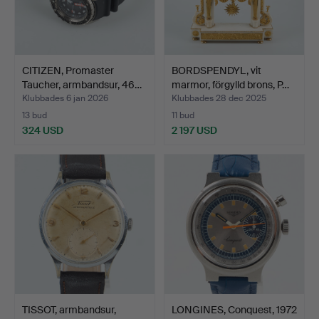
CITIZEN, Promaster
BORDSPENDYL, vit
Taucher, armbandsur, 46…
marmor, förgylld brons, P…
Klubbades 6 jan 2026
Klubbades 28 dec 2025
13 bud
11 bud
324 USD
2 197 USD
TISSOT, armbandsur,
LONGINES, Conquest, 1972