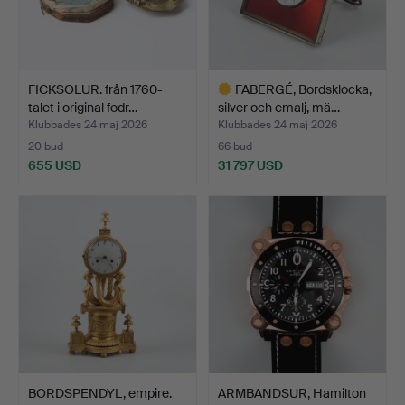
FICKSOLUR. från 1760-
FABERGÉ, Bordsklocka,
talet i original fodr…
silver och emalj, mä…
Klubbades 24 maj 2026
Klubbades 24 maj 2026
20 bud
66 bud
655 USD
31 797 USD
Utvalt
föremål
BORDSPENDYL, empire.
ARMBANDSUR, Hamilton