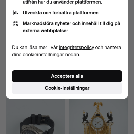
utifrån hur du använder plattformen.
föremål
Utveckla och förbättra plattformen.
Marknadsföra nyheter och innehåll till dig på
externa webbplatser.
Du kan läsa mer i vår
integritetspolicy
och hantera
dina cookieinställningar nedan.
OMEGA, Speedmaster,
OMEGA, ARMBANDSUR,
Mark IV, 42 x 56 mm, s…
Linen dial, 35 mm, stål…
Klubbades 13 jan 2026
Klubbades 9 jan 2026
Acceptera alla
26 bud
3 bud
Cookie-inställningar
1 697 USD
281 USD