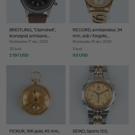
BREITLING, "Clamshell",
RECORD, armbandsur, 34
kronograf, armband…
mm, stål / förgylld…
Klubbades 17 dec 2025
Klubbades 16 dec 2025
20 bud
3 bud
2 197 USD
93 USD
FICKUR, 18K guld, 45 mm,
SEIKO, Sports 150,