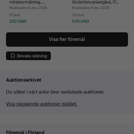
miniatyrmålning, …
Strömfors prästgård, 17…
Klubbades 8 dec 2025
Klubbades 4 dec 2025
12 bud
20 bud
232 USD
570 USD
Visa fler föremål
Bevaka sökning
Auktionsarkivet
Du söker i vårt arkiv över avslutade auktioner.
Visa pågående auktioner istället.
Föremål i Finland