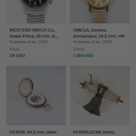
WEST END WATCH Co.,
OMEGA, Geneve,
Sowar Prima, 36 mm, st…
armbandsur, 34,5 mm, 14K
gu…
Klubbades 9 dec 2025
Klubbades 8 dec 2025
11 bud
21 bud
174 USD
1 280 USD
FICKUR, 48,5 mm, silver,
KYRKKLOCKA, brons,