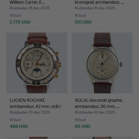
William Carter, E…
kronograf, armbandsur, …
Klubbades 16 dec 2025
Klubbades 16 dec 2025
14 bud
16 bud
2 775 USD
120 USD
LUCIEN ROCHAT,
SOLIX, Secondo graphe,
armbandsur, 42 mm, stål /
armbandsur, 35 mm, …
g…
Klubbades 10 dec 2025
Klubbades 10 dec 2025
14 bud
14 bud
488 USD
95 USD