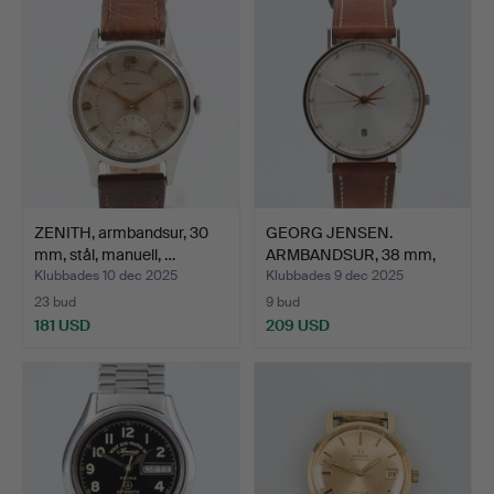
ZENITH, armbandsur, 30
GEORG JENSEN.
mm, stål, manuell, …
ARMBANDSUR, 38 mm,
stål, qua…
Klubbades 10 dec 2025
Klubbades 9 dec 2025
23 bud
9 bud
181 USD
209 USD