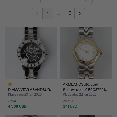
1
…
15
ARMBANDSUR, Ebel
DIAMANTARMBANDSUR,
Sportwave, ref. E6087621,…
Dior "Christal" chronog…
Klubbades 23 jun 2026
Klubbades 22 jun 2026
7 bud
28 bud
4 508 USD
341 USD
Utvalt