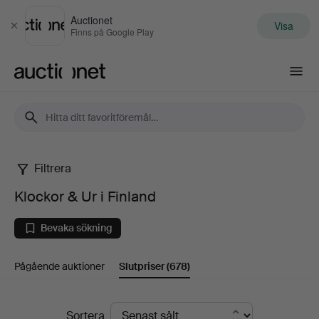
Auctionet
Visa
Stäng
Finns på Google Play
Auctionet.com
Filtrera
Klockor
Klockor & Ur i Finland
&
Bevaka sökning
Ur
Pågående auktioner
Slutpriser
(678)
i
Finland
Slutpriser
Sortera