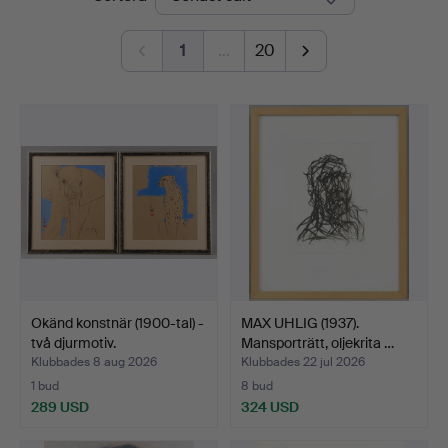
1
…
20
Okänd konstnär (1900-tal) -
MAX UHLIG (1937).
två djurmotiv.
Mansporträtt, oljekrita …
Klubbades 8 aug 2026
Klubbades 22 jul 2026
1 bud
8 bud
289 USD
324 USD