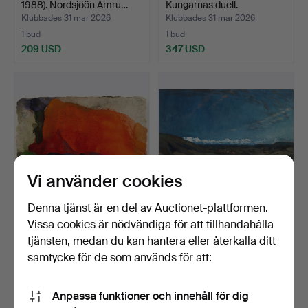
1988). Nordsjöön Amru…
Kungarnas duell.
Klubbades 31 mar 2026
Klubbades 31 mar 2026
1 bud
1 bud
209 USD
347 USD
Vi använder cookies
Denna tjänst är en del av Auctionet-plattformen.
KLAUS FUSSMANN (GEB.
UNBEKANNTER
Vissa cookies är nödvändiga för att tillhandahålla
1938). vallmo.
KÜNSTLER. Landskap vid
tjänsten, medan du kan hantera eller återkalla ditt
foten a…
Klubbades 31 mar 2026
Klubbades 27 mar 2026
samtycke för de som används för att:
4 bud
2 bud
810 USD
116 USD
Anpassa funktioner och innehåll för dig