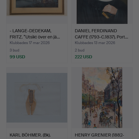
- LANGE-DEDEKAM,
DANIEL FERDINAND
FRITZ. ”Utsikt över en jä…
CAFFE (1793-C.1837). Port…
Klubbades 17 mar 2026
Klubbades 13 mar 2026
3 bud
2 bud
99 USD
222 USD
KARL BÖHMER. (Bk).
HENRY GRENIER (1882-