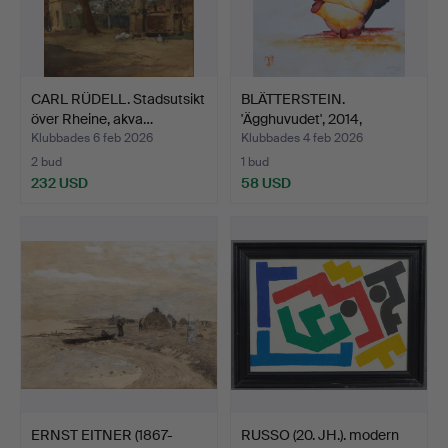
CARL RÜDELL. Stadsutsikt
BLÄTTERSTEIN.
över Rheine, akva…
'Ägghuvudet', 2014,
akvarell…
Klubbades 6 feb 2026
Klubbades 4 feb 2026
2 bud
1 bud
232 USD
58 USD
ERNST EITNER (1867-
RUSSO (20. JH.). modern