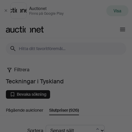
Auctionet
Visa
Stäng
Finns på Google Play
Auctionet.com
Filtrera
Teckningar
Teckningar i Tyskland
i
Bevaka sökning
Tyskland
Pågående auktioner
Slutpriser
(926)
Slutpriser
Sortera