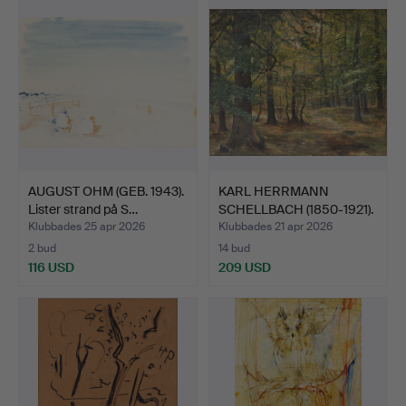
AUGUST OHM (GEB. 1943).
KARL HERRMANN
Lister strand på S…
SCHELLBACH (1850-1921).
Sko…
Klubbades 25 apr 2026
Klubbades 21 apr 2026
2 bud
14 bud
116 USD
209 USD