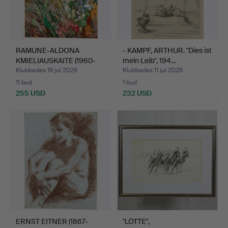
RAMUNE-ALDONA
- KAMPF, ARTHUR. "Dies ist
KMIELIAUSKAITE (1960-
mein Leib", 194…
2020). …
Klubbades 19 jul 2026
Klubbades 11 jul 2026
11 bud
1 bud
255 USD
232 USD
ERNST EITNER (1867-
"LÖTTE",