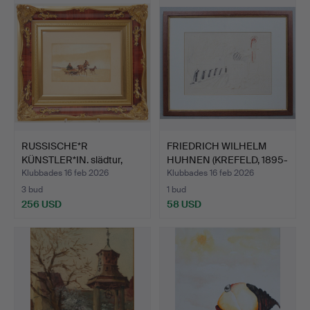
RUSSISCHE*R
FRIEDRICH WILHELM
KÜNSTLER*IN. slädtur,
HUHNEN (KREFELD, 1895-
akvarell…
19…
Klubbades 16 feb 2026
Klubbades 16 feb 2026
3 bud
1 bud
256 USD
58 USD