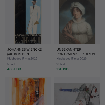
JOHANNES WIENCKE
UNBEKANNTER
(AKTIV IN DEN
PORTRAITMALER DES 19.
1920ER/30ER…
JAHRHUND…
Klubbades 17 maj 2026
Klubbades 17 maj 2026
5 bud
18 bud
405 USD
161 USD