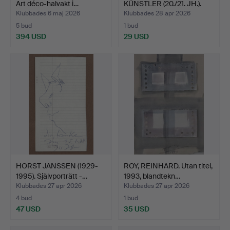
Art déco-halvakt i…
KÜNSTLER (20./21. JH.).
Abstra…
Klubbades 6 maj 2026
Klubbades 28 apr 2026
5 bud
1 bud
394 USD
29 USD
HORST JANSSEN (1929-
ROY, REINHARD. Utan titel,
1995). Självporträtt -…
1993, blandtekn…
Klubbades 27 apr 2026
Klubbades 27 apr 2026
4 bud
1 bud
47 USD
35 USD