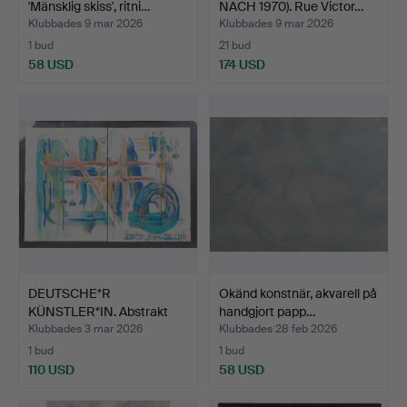
'Mänsklig skiss', ritni…
NACH 1970). Rue Victor…
Klubbades 9 mar 2026
Klubbades 9 mar 2026
1 bud
21 bud
58 USD
174 USD
DEUTSCHE*R
Okänd konstnär, akvarell på
KÜNSTLER*IN. Abstrakt
handgjort papp…
kompositi…
Klubbades 3 mar 2026
Klubbades 28 feb 2026
1 bud
1 bud
110 USD
58 USD