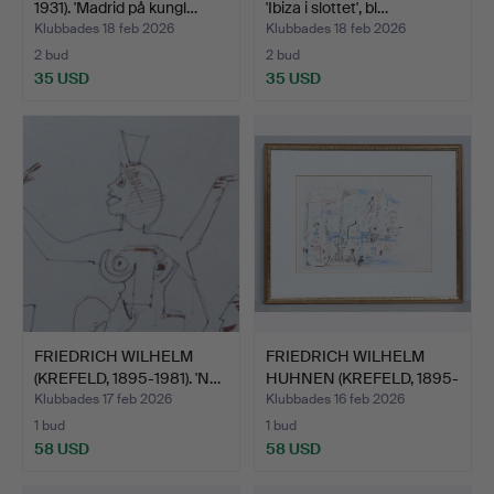
1931). 'Madrid på kungl…
'Ibiza i slottet', bl…
Klubbades 18 feb 2026
Klubbades 18 feb 2026
2 bud
2 bud
35 USD
35 USD
FRIEDRICH WILHELM
FRIEDRICH WILHELM
(KREFELD, 1895-1981). 'N…
HUHNEN (KREFELD, 1895-
19…
Klubbades 17 feb 2026
Klubbades 16 feb 2026
1 bud
1 bud
58 USD
58 USD