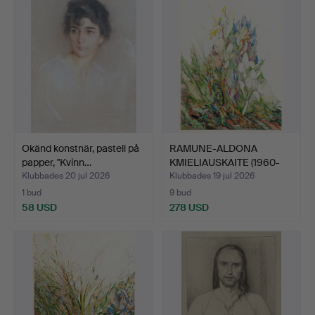
Okänd konstnär, pastell på
RAMUNE-ALDONA
papper, ''Kvinn…
KMIELIAUSKAITE (1960-
2020). …
Klubbades 20 jul 2026
Klubbades 19 jul 2026
1 bud
9 bud
58 USD
278 USD