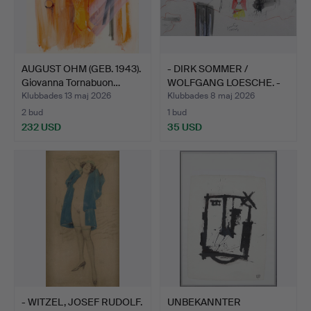
AUGUST OHM (GEB. 1943).
- DIRK SOMMER /
Giovanna Tornabuon…
WOLFGANG LOESCHE. -
Schwei…
Klubbades 13 maj 2026
Klubbades 8 maj 2026
2 bud
1 bud
232 USD
35 USD
- WITZEL, JOSEF RUDOLF.
UNBEKANNTER