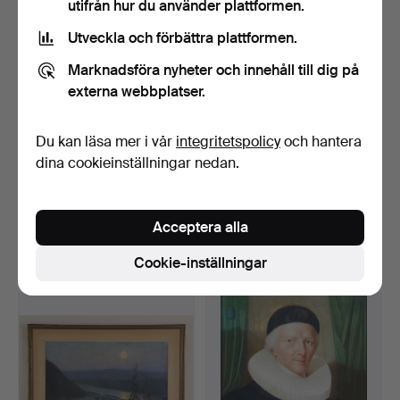
utifrån hur du använder plattformen.
Utveckla och förbättra plattformen.
Marknadsföra nyheter och innehåll till dig på
externa webbplatser.
Du kan läsa mer i vår
integritetspolicy
och hantera
dina cookieinställningar nedan.
UWE MEIER-WEITMAR
CHRISTIAN PESCHKE
(GEB. 1952). Utan titel.
(1946-2017). Älskare.
Klubbades 26 mar 2026
Klubbades 23 mar 2026
Acceptera alla
5 bud
4 bud
Cookie-inställningar
116 USD
347 USD