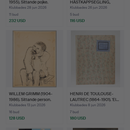
1955). Sittande pojke.
HÄSTKAPPSEGLING,
TUSCHTECKNING, I…
Klubbades 28 jun 2026
Klubbades 26 jun 2026
11 bud
5 bud
232 USD
116 USD
WILLEM GRIMM (1904-
HENRI DE TOULOUSE-
1986). Sittande person.
LAUTREC (1864-1901). 'El…
Klubbades 13 jun 2026
Klubbades 8 jun 2026
16 bud
7 bud
128 USD
180 USD