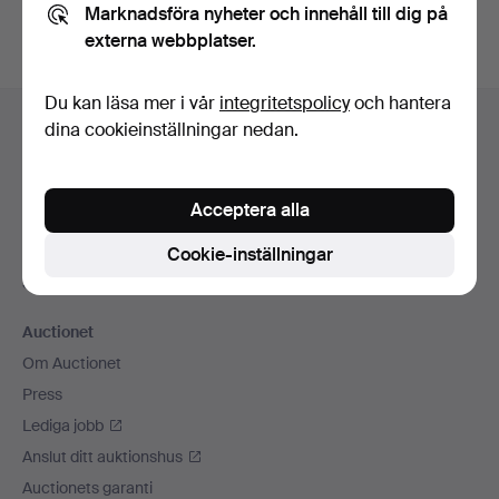
Marknadsföra nyheter och innehåll till dig på
externa webbplatser.
Sidfotsnavigation
Du kan läsa mer i vår
integritetspolicy
och hantera
Hjälp och kontakt
dina cookieinställningar nedan.
Kontakta support
Alla auktionshus
Acceptera alla
Betalningsalternativ
Vi skickar med
Cookie-inställningar
Sociala medier
Auctionet
Om Auctionet
Press
Lediga jobb
Anslut ditt auktionshus
Auctionets garanti