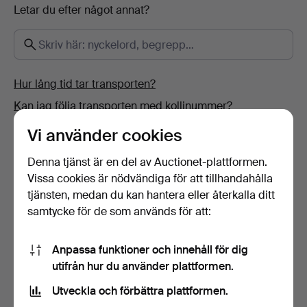
Letar du efter något annat?
Hur lång tid tar transporten?
Kan jag följa transporten med kollinummer?
Hur betalar jag?
Vi använder cookies
Var kan jag sälja saker?
Denna tjänst är en del av Auctionet-plattformen.
Hur kan jag se att Auctionet.com mottagit min
Vissa cookies är nödvändiga för att tillhandahålla
betalning?
tjänsten, medan du kan hantera eller återkalla ditt
Varför kan jag inte komplettera mina uppgifter?
samtycke för de som används för att:
Hur ändrar jag mina person- och kontaktuppgifter?
Anpassa funktioner och innehåll för dig
Vad är värdering/utropspris?
utifrån hur du använder plattformen.
Hur blir jag kund på Auctionet.com?
Utveckla och förbättra plattformen.
Hur lägger jag bud på en nätauktion?