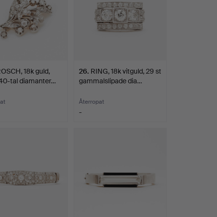
OSCH, 18k guld,
26
.
RING, 18k vitguld, 29 st
, 40-tal diamanter…
gammalslipade dia…
at
Återropat
-