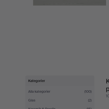
på
Göteborgs
Auktionsverk
K
Kategorier
Alla kategorier
(100)
1
Glas
(2)