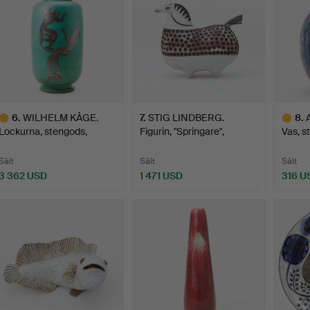
6
.
WILHELM KÅGE.
7
.
STIG LINDBERG.
8
.
Lockurna, stengods,
Figurin, "Springare",
Vas, s
"Argenta…
steng…
p…
Sålt
Sålt
Sålt
3 362 USD
1 471 USD
316 U
valt
Utvalt
öremål
föremål