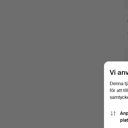
Ut
f
Vi an
Denna tj
för att t
samtycke
Anp
pla