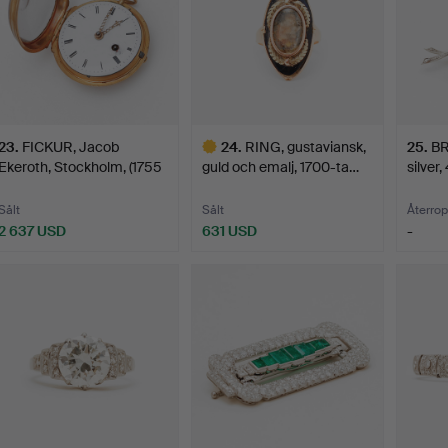
23
.
FICKUR, Jacob
24
.
RING, gustaviansk,
25
.
BR
Ekeroth, Stockholm, (1755
guld och emalj, 1700-ta…
silver
- …
Sålt
Sålt
Återrop
2 637 USD
631 USD
-
Utvalt
föremål