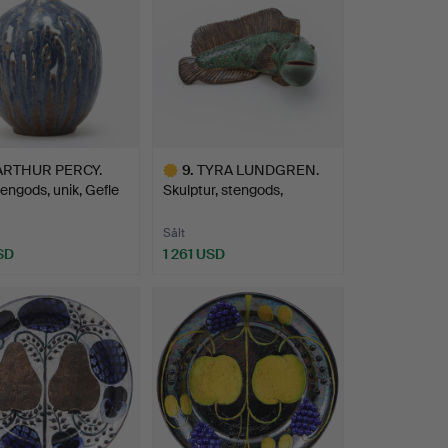
ARTHUR PERCY.
9
.
TYRA LUNDGREN.
tengods, unik, Gefle
Skulptur, stengods,
Manufa…
Sålt
SD
1 261 USD
Utvalt
föremål