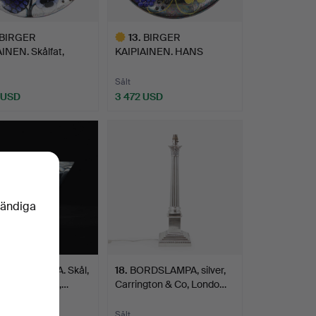
BIRGER
13
.
BIRGER
INEN. Skålfat,
KAIPIAINEN. HANS
, Arabia…
ATELJÉ. Skålfat, f…
Sålt
 USD
3 472 USD
Utvalt
föremål
vändiga
IO WIRKKALA. Skål,
18
.
BORDSLAMPA, silver,
nen" / Sexan",…
Carrington & Co, Londo…
Sålt