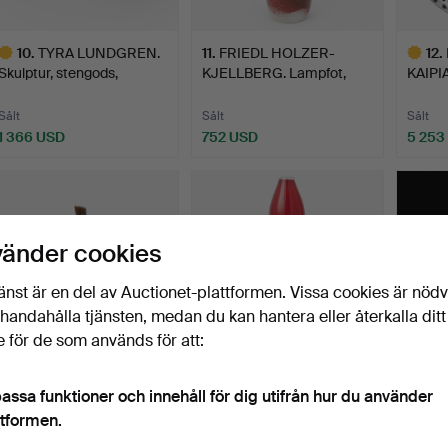
10
.
TYRA LUNDGREN.
11
.
FRIEDL HOLZER-
12
.
Skulptur, stengods,
KJELLBERG. Lampfot,
KAIPIA
Manufac…
stengods…
fajans
Sålt
Sålt
Sålt
1 366 USD
752 USD
5 253
valt
Utvalt
öremål
föremål
vänder cookies
änst är en del av Auctionet-plattformen. Vissa cookies är nöd
illhandahålla tjänsten, medan du kan hantera eller återkalla ditt
 för de som används för att:
14
.
HANS HEDBERG.
15
.
NILS LANDBERG.
17
.
TAP
assa funktioner och innehåll för dig utifrån hur du använder
Skulptur i form av päron,
"Tulpanglas", Orrefors 1957.
"Kuuto
ttformen.
st…
Sålt
Sålt
Sålt