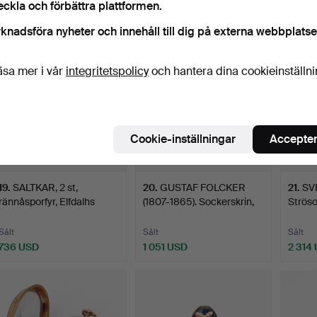
eckla och förbättra plattformen.
5 043 USD
1 156 USD
1 261 
knadsföra nyheter och innehåll till dig på externa webbplatse
valt
Utvalt
öremål
föremål
äsa mer i vår
integritetspolicy
och hantera dina cookieinställn
Cookie-inställningar
Accepter
19
.
SALTKAR, 2 st,
20
.
GUSTAF FOLCKER
21
.
SV
rännåsporfyr, Elfdalhs
(1807-1865). Sockerskrin,
Ströso
Porp…
e…
…
Sålt
Sålt
Sålt
736 USD
1 051 USD
2 314