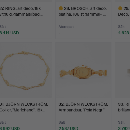
27
.
RING, art deco, 18k
28
.
BROSCH, art deco,
29
.
vitguld, gammalslipad …
platina, 188 st gammal- …
Deco, 
gamma
Sålt
Återropat
Sålt
6 414 USD
-
4 623
Utvalt
Utvalt
föremål
föremål
31
.
BJÖRN WECKSTRÖM.
32
.
BJÖRN WECKSTRÖM.
33
.
RI
Collier, "Mariehand", 18k…
Armbandsur, "Pola Negri"
brilja
…
Sålt
Sålt
Sålt
3 992 USD
2 537 USD
3 782