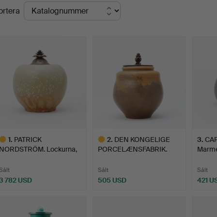
Pågående
ortera
uktioner
1
.
PATRICK
2
.
DEN KONGELIGE
3
.
CAR
NORDSTRÖM. Lockurna,
PORCELÆNSFABRIK.
Marme
stengods, Den…
Lockurna, s…
Den K
Sålt
Sålt
Sålt
3 782 USD
505 USD
421 U
valt
Utvalt
öremål
föremål