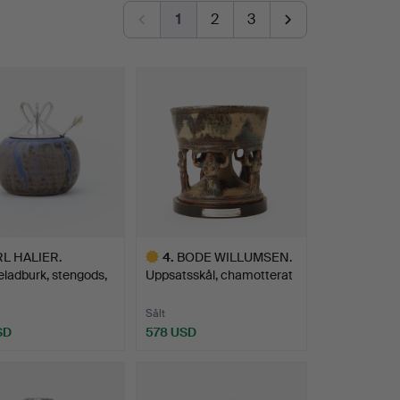
1
2
3
L HALIER.
4
.
BODE WILLUMSEN.
ladburk, stengods,
Uppsatsskål, chamotterat
…
s…
Sålt
SD
578 USD
Utvalt
föremål