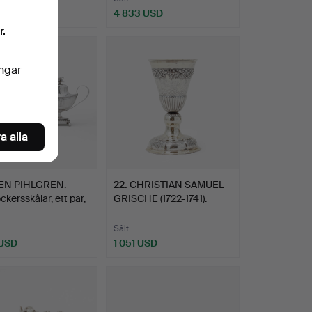
USD
4 833 USD
r.
ingar
a alla
EN PIHLGREN.
22
.
CHRISTIAN SAMUEL
ckersskålar, ett par,
GRISCHE (1722-1741).
Kalk…
Sålt
 USD
1 051 USD