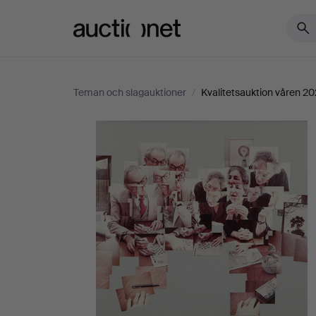
Auctionet.com
Teman och slagauktioner
/
Kvalitetsauktion våren 2
Kvalitetsauktion
våren
2026
-
Alla
föremål