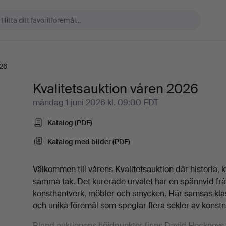
026
Kvalitetsauktion våren 2026
måndag 1 juni 2026 kl. 09:00 EDT
Katalog (PDF)
Katalog med bilder (PDF)
Välkommen till vårens Kvalitetsauktion där historia, k
samma tak. Det kurerade urvalet har en spännvid från
konsthantverk, möbler och smycken. Här samsas kl
och unika föremål som speglar flera sekler av konstnä
Bland auktionens höjdpunkter finns David Hockneys 