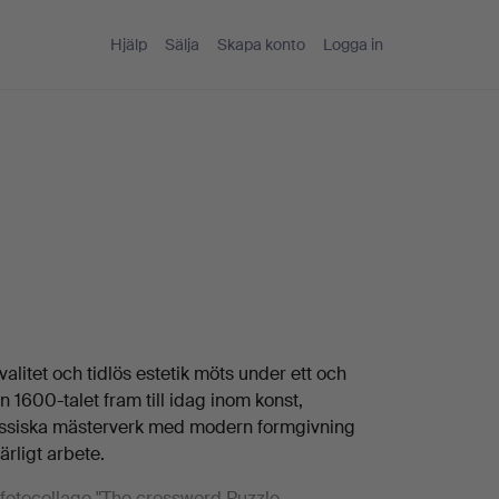
Hjälp
Sälja
Skapa konto
Logga in
valitet och tidlös estetik möts under ett och
 1600-talet fram till idag inom konst,
assiska mästerverk med modern formgivning
rligt arbete.
fotocollage "The crossword Puzzle,