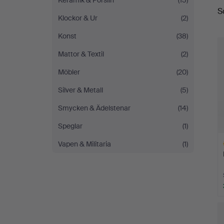
Keramik & Porslin
(15)
S
a
Klockor & Ur
(2)
Konst
(38)
Mattor & Textil
(2)
Möbler
(20)
Silver & Metall
(5)
Smycken & Ädelstenar
(14)
Speglar
(1)
Vapen & Militaria
(1)
Ut
f