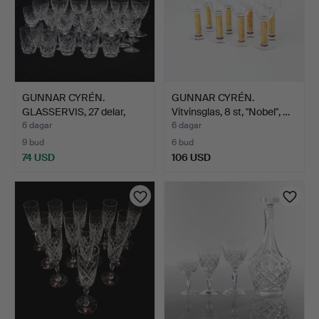
GUNNAR CYRÉN.
GUNNAR CYRÉN.
GLASSERVIS, 27 delar,
Vitvinsglas, 8 st, "Nobel", …
"Karol…
6 dagar
6 dagar
9 bud
6 bud
74 USD
106 USD