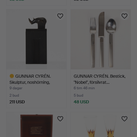
GUNNAR CYRÉN.
GUNNAR CYRÉN. Bestick,
Skulptur, noshörning,
"Nobel", försilvrat…
signer…
9 dagar
6 tim 46 min
2 bud
5 bud
211 USD
48 USD
Utvalt
föremål