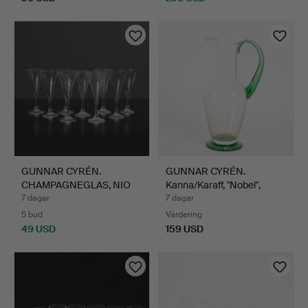
GUNNAR CYRÉN.
GUNNAR CYRÉN.
CHAMPAGNEGLAS, NIO
Kanna/Karaff, "Nobel",
ST. "Hele…
Orref…
7 dagar
7 dagar
5 bud
Värdering
49 USD
159 USD