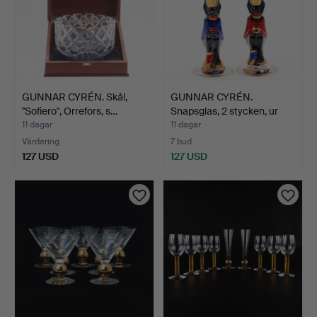
GUNNAR CYRÉN. Skål,
GUNNAR CYRÉN.
"Sofiero", Orrefors, s…
Snapsglas, 2 stycken, ur
Nob…
11 dagar
11 dagar
Värdering
7 bud
127 USD
127 USD