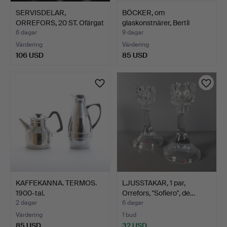
SERVISDELAR,
BÖCKER, om
ORREFORS, 20 ST. Ofärgat
glaskonstnärer, Bertil
glas…
Vallien,…
6 dagar
9 dagar
Värdering
Värdering
106 USD
85 USD
KAFFEKANNA. TERMOS.
LJUSSTAKAR, 1 par,
1900-tal.
Orrefors, "Sofiero", de…
2 dagar
6 dagar
Värdering
1 bud
85 USD
32 USD