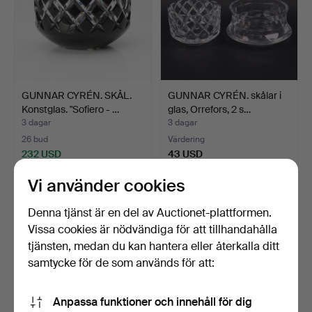
GUNNAR CYRÉN. SKÅL.
GUNNAR CYRÉN. skålar i
Konstglas. "Sofiero - …
glas, Orrefors, 2 s…
3 dagar
3 dagar
26 bud
Värdering
232 USD
43 USD
Vi använder cookies
Denna tjänst är en del av Auctionet-plattformen.
Vissa cookies är nödvändiga för att tillhandahålla
tjänsten, medan du kan hantera eller återkalla ditt
samtycke för de som används för att:
Anpassa funktioner och innehåll för dig