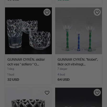
GUNNAR CYRÉN. skålar
GUNNAR CYRÉN. "Nobel",
och vas " sofiero " O…
likör och vitvinsgl…
1 dag
7 dagar
1 bud
4 bud
32 USD
64 USD