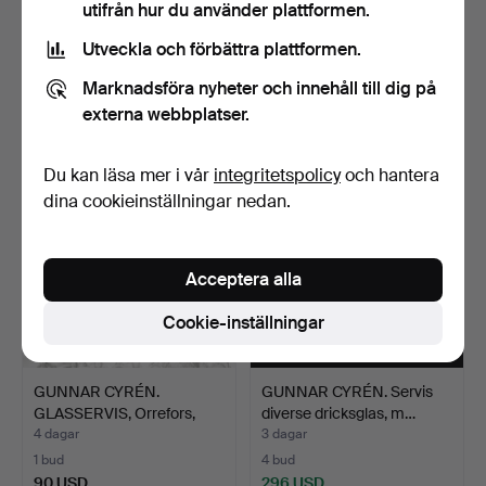
utifrån hur du använder plattformen.
GUNNAR CYRÉN. Servis,
GUNNAR CYRÉN. Skål,
Utveckla och förbättra plattformen.
25 delar, "Karolina"…
kristall, svart fot, O…
2 dagar
7 dagar
Marknadsföra nyheter och innehåll till dig på
18 bud
Värdering
externa webbplatser.
159 USD
85 USD
Du kan läsa mer i vår
integritetspolicy
och hantera
dina cookieinställningar nedan.
Acceptera alla
Cookie-inställningar
GUNNAR CYRÉN.
GUNNAR CYRÉN. Servis
GLASSERVIS, Orrefors,
diverse dricksglas, m…
"Karol…
4 dagar
3 dagar
1 bud
4 bud
90 USD
296 USD