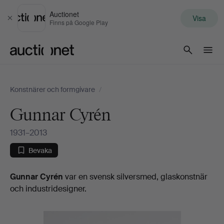
Auctionet
Visa
Stäng
Finns på Google Play
Auctionet.com
Konstnärer och formgivare
/
Gunnar Cyrén
1931–2013
Bevaka
Biografi
Gunnar Cyrén
var en svensk silversmed, glaskonstnär
och industridesigner.