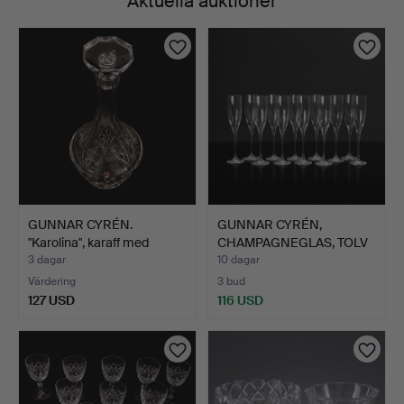
Aktuella auktioner
GUNNAR CYRÉN.
GUNNAR CYRÉN,
"Karolina", karaff med
CHAMPAGNEGLAS, TOLV
propp…
ST. "Opt…
3 dagar
10 dagar
Värdering
3 bud
127 USD
116 USD