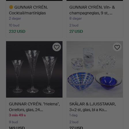
GUNNAR CYRÉN.
GUNNAR CYRÉN. Vin- &
Cocktail/martiniglas
champagneglas, 9 st, …
"Nobel"…
2 dagar
8 dagar
10 bud
2 bud
232 USD
27 USD
Utvalt
föremål
GUNNAR CYRÉN. "Helena",
SKÅLAR & LJUSSTAKAR,
Orrefors, glas, 24…
3+2 st, glas, bl a Ko…
3 min 49 s
1 dag
9 bud
2 bud
149 USD
27 USD