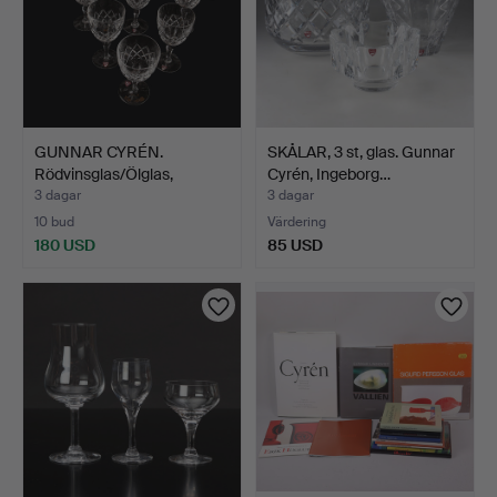
GUNNAR CYRÉN.
SKÅLAR, 3 st, glas. Gunnar
Rödvinsglas/Ölglas,
Cyrén, Ingeborg…
"Karolin…
3 dagar
3 dagar
10 bud
Värdering
180 USD
85 USD