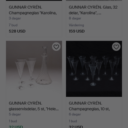
GUNNAR CYRÉN.
GUNNAR CYRÉN. Glas, 32
Champagneglas "Karolina,
delar, "Karolina", …
Orr…
3 dagar
8 dagar
7 bud
Värdering
528 USD
159 USD
GUNNAR CYRÉN.
GUNNAR CYRÉN.
glasservisdelar, 5 st, "Hele…
Champagneglas, 10 st,
"Helen…
5 dagar
6 dagar
1 bud
1 bud
32 USD
32 USD