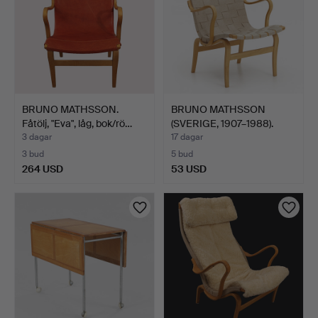
BRUNO MATHSSON.
BRUNO MATHSSON
Fåtölj, "Eva", låg, bok/rö…
(SVERIGE, 1907–1988).
Fåtöl…
3 dagar
17 dagar
3 bud
5 bud
264 USD
53 USD