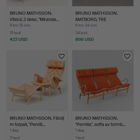
BRUNO MATHSSON.
BRUNO MATHSSON.
Vilstol, 2 delar, "Miranda…
MATBORD, TRE
SEKTIONER. Ma…
9 tim 13 min
6 tim 24 min
13 bud
24 bud
422 USD
896 USD
BRUNO MATHSSON. Fåtölj
BRUNO MATHSSON.
m fotpall, "Pernill…
"Pernilla", soffa av formb…
1 dag
1 dag
11 bud
1 bud