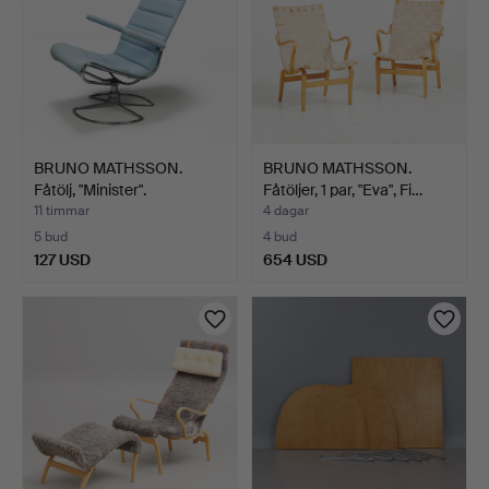
BRUNO MATHSSON.
BRUNO MATHSSON.
Fåtölj, "Minister".
Fåtöljer, 1 par, "Eva", Fi…
11 timmar
4 dagar
5 bud
4 bud
127 USD
654 USD