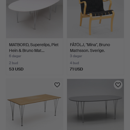
MATBORD, Superelips, Piet
FÅTÖLJ, "Mina", Bruno
Hein & Bruno Mat…
Mathsson. Sverige.
6 dagar
3 dagar
2 bud
4 bud
53 USD
71 USD