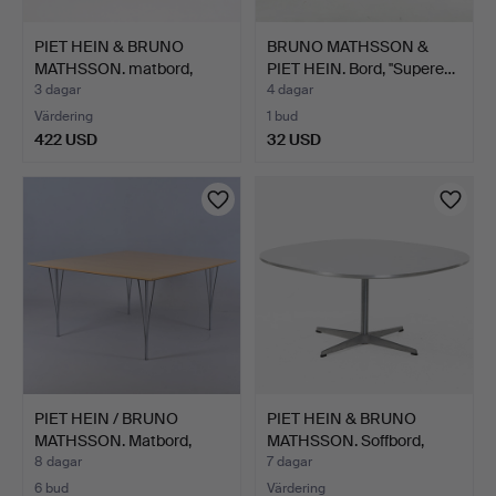
PIET HEIN & BRUNO
BRUNO MATHSSON &
MATHSSON. matbord,
PIET HEIN. Bord, ''Supere…
"Supe…
3 dagar
4 dagar
Värdering
1 bud
422 USD
32 USD
PIET HEIN / BRUNO
PIET HEIN & BRUNO
MATHSSON. Matbord,
MATHSSON. Soffbord,
kvadr…
"Sup…
8 dagar
7 dagar
6 bud
Värdering