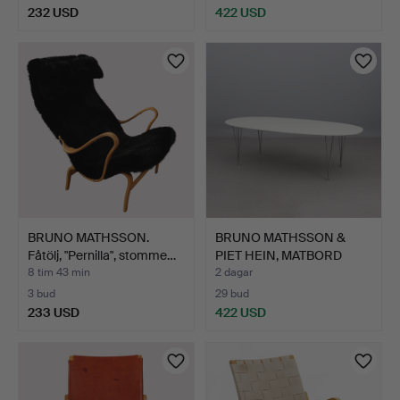
232 USD
422 USD
BRUNO MATHSSON.
BRUNO MATHSSON &
Fåtölj, "Pernilla", stomme…
PIET HEIN, MATBORD
"SUPER…
8 tim 43 min
2 dagar
3 bud
29 bud
233 USD
422 USD