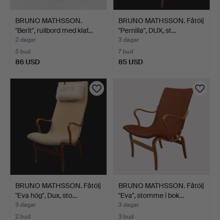
BRUNO MATHSSON.
BRUNO MATHSSON. Fåtölj
"Berit", rullbord med klaf…
"Pernilla", DUX, st…
2 dagar
3 dagar
5 bud
7 bud
86 USD
85 USD
BRUNO MATHSSON. Fåtölj
BRUNO MATHSSON. Fåtölj
"Eva hög", Dux, sto…
"Eva", stomme i bok…
3 dagar
3 dagar
2 bud
3 bud