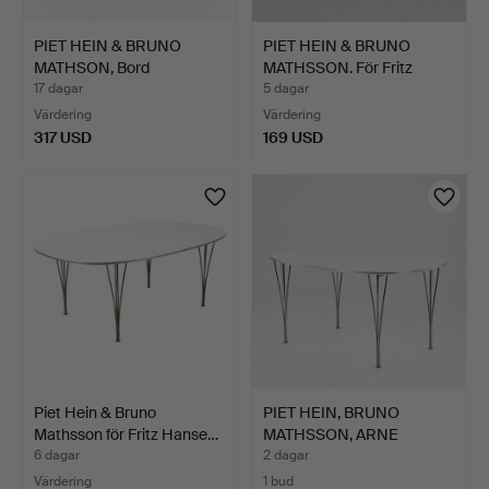
PIET HEIN & BRUNO
PIET HEIN & BRUNO
MATHSON, Bord
MATHSSON. För Fritz
"Superelli…
Hans…
17 dagar
5 dagar
Värdering
Värdering
317 USD
169 USD
Piet Hein & Bruno
PIET HEIN, BRUNO
Mathsson för Fritz Hanse…
MATHSSON, ARNE
JACOBSEN. …
6 dagar
2 dagar
Värdering
1 bud