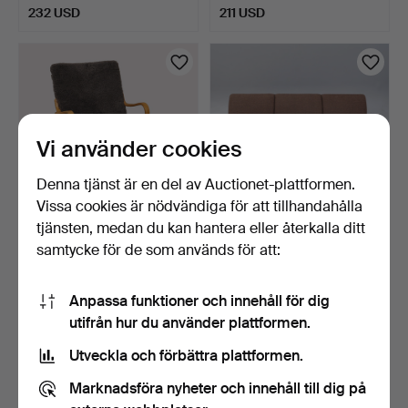
232 USD
211 USD
Vi använder cookies
Denna tjänst är en del av Auctionet-plattformen.
Vissa cookies är nödvändiga för att tillhandahålla
tjänsten, medan du kan hantera eller återkalla ditt
BRUNO MATHSSON.
BRUNO MATHSSON.
samtycke för de som används för att:
Fåtölj, "Mina", Mathsson I…
SOFFA, tresits, modell T 2…
3 dagar
12 timmar
Anpassa funktioner och innehåll för dig
15 bud
2 bud
107 USD
159 USD
utifrån hur du använder plattformen.
Utveckla och förbättra plattformen.
Marknadsföra nyheter och innehåll till dig på