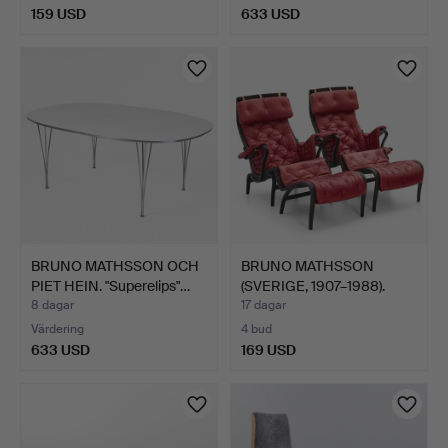
159 USD
633 USD
BRUNO MATHSSON OCH
BRUNO MATHSSON
PIET HEIN. "Superelips"…
(SVERIGE, 1907–1988).
Fåtöl…
8 dagar
17 dagar
Värdering
4 bud
633 USD
169 USD