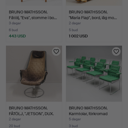
BRUNO MATHSSON.
BRUNO MATHSSON.
Fåtölj, "Eva", stomme i bo…
"Maria Flap", bord, låg mo…
3 dagar
2 dagar
6 bud
5 bud
443 USD
1 002 USD
BRUNO MATHSSON.
BRUNO MATHSSON.
FÅTÖLJ, "JETSON", DUX.
Karmtolar, förkromad
benst…
2 dagar
5 dagar
20 bud
3 bud