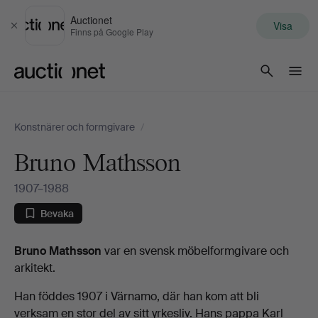
Auctionet
Visa
Stäng
Finns på Google Play
Auctionet.com
Konstnärer och formgivare
/
Bruno Mathsson
1907–1988
Bevaka
Biografi
Bruno Mathsson
var en svensk möbelformgivare och
arkitekt.
Han föddes 1907 i Värnamo, där han kom att bli
verksam en stor del av sitt yrkesliv. Hans pappa Karl