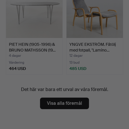
PIET HEIN (1905-1996) &
YNGVE EKSTRÖM. Fåtölj
BRUNO MATHSSON (19…
med fotpall, "Lamino…
4 dagar
12 dagar
Värdering
13 bud
464 USD
485 USD
Det här var bara ett urval av våra föremål.
Visa alla föremål