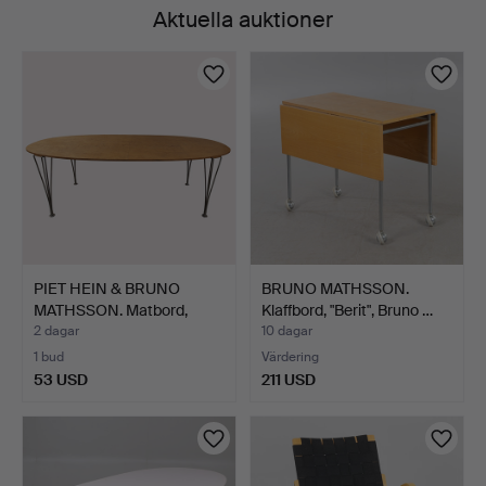
Aktuella auktioner
PIET HEIN & BRUNO
BRUNO MATHSSON.
MATHSSON. Matbord,
Klaffbord, "Berit", Bruno …
"Supe…
2 dagar
10 dagar
1 bud
Värdering
53 USD
211 USD