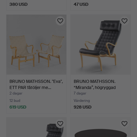
380 USD
47 USD
BRUNO MATHSSON. "Eva",
BRUNO MATHSSON.
ETT PAR fåtöljer me…
“Miranda”, högryggad
fåtöl…
2 dagar
7 dagar
12 bud
Värdering
619 USD
928 USD