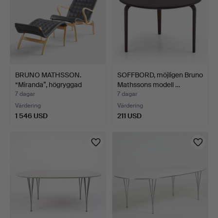
BRUNO MATHSSON.
SOFFBORD, möjligen Bruno
“Miranda”, högryggad
Mathssons modell …
fåtöl…
7 dagar
7 dagar
Värdering
Värdering
1 546 USD
211 USD