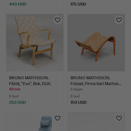
443 USD
175 USD
BRUNO MATHSSON.
BRUNO MATHSSON.
Fåtölj, ”Eva”, Bok, DUX.
Fotpall, Firma Karl Mathss…
49 min
5 dagar
8 bud
6 bud
253 USD
159 USD