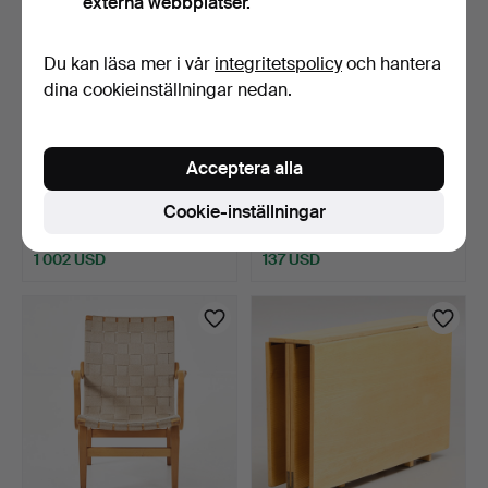
externa webbplatser.
Du kan läsa mer i vår
integritetspolicy
och hantera
dina cookieinställningar nedan.
Acceptera alla
BRUNO MATHSSON. Fåtölj
BRUNO MATHSSON.
"Jetson", för Dux.
Skrivbordsstol, stål/texti…
Cookie-inställningar
2 dagar
9 tim 2 min
18 bud
13 bud
1 002 USD
137 USD