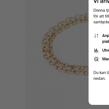
Vi an
Denna tj
för att t
samtycke
Anp
pla
Utv
Mar
Du kan l
nedan.