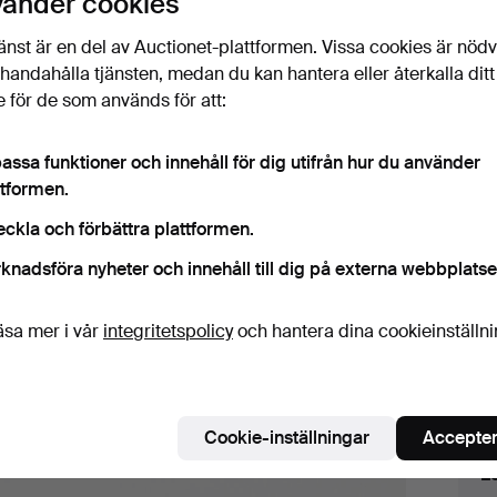
vänder cookies
änst är en del av Auctionet-plattformen. Vissa cookies är nöd
illhandahålla tjänsten, medan du kan hantera eller återkalla ditt
 för de som används för att:
Budh
assa funktioner och innehåll för dig utifrån hur du använder
2
ttformen.
eckla och förbättra plattformen.
knadsföra nyheter och innehåll till dig på externa webbplatse
1
äsa mer i vår
integritetspolicy
och hantera dina cookieinställn
Före
Beta
Cookie-inställningar
Accepter
L