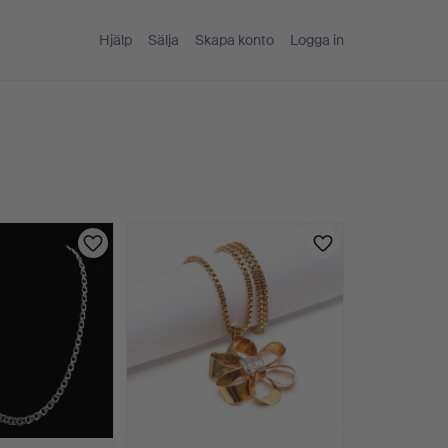
Hjälp
Sälja
Skapa konto
Logga in