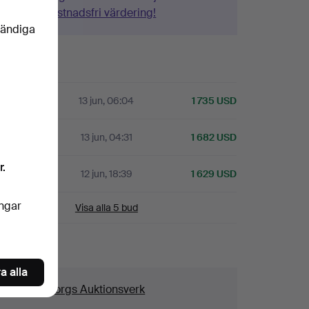
Gör en kostnadsfri värdering!
vändiga
istorik
13 jun, 06:04
1 735 USD
13 jun, 04:31
1 682 USD
r.
A
12 jun, 18:39
1 629 USD
ingar
Visa alla 5 bud
aljer
a alla
us
Göteborgs Auktionsverk