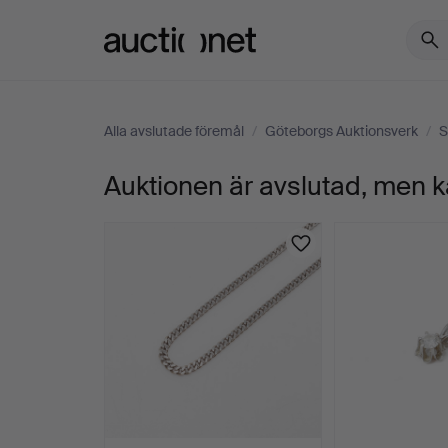
Auctionet.com
Alla avslutade föremål
/
Göteborgs Auktionsverk
/
S
Auktionen är avslutad, men k
COLLIER,
18k
guld,
vikt
ca
20,5