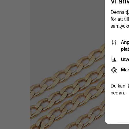
Vi an
Denna tj
för att t
samtycke
Anp
pla
Utv
Mar
Du kan l
nedan.