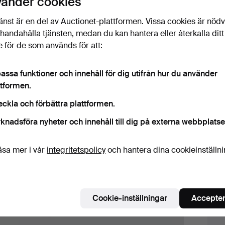
vänder cookies
änst är en del av Auctionet-plattformen. Vissa cookies är nöd
illhandahålla tjänsten, medan du kan hantera eller återkalla ditt
 för de som används för att:
Budh
assa funktioner och innehåll för dig utifrån hur du använder
2
ttformen.
3
eckla och förbättra plattformen.
knadsföra nyheter och innehåll till dig på externa webbplatse
1
äsa mer i vår
integritetspolicy
och hantera dina cookieinställn
Det
Cookie-inställningar
Accepter
H