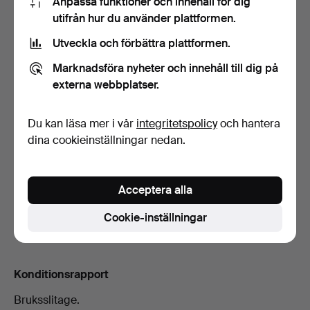
Anpassa funktioner och innehåll för dig
Budhistorik
utifrån hur du använder plattformen.
Utveckla och förbättra plattformen.
8
3 jun, 03:59
324 USD
Marknadsföra nyheter och innehåll till dig på
externa webbplatser.
6
3 jun, 03:59
303 USD
7
A
3 jun, 03:59
284 USD
Du kan läsa mer i vår
integritetspolicy
och hantera
dina cookieinställningar nedan.
Visa alla 38 bud
Acceptera alla
Beskrivning
Cookie-inställningar
Längd 41, bredd 40, sitthöjd 44, höjd 81 cm.
Konditionsrapport
Bruksslitage.