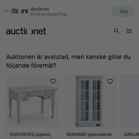
Auctionet
Visa
Stäng
Finns på Google Play
Auctionet.com
Auktionen är avslutad, men kanske gillar du
STOLAR,
följande föremål?
4
stycken,
gråmålade,
1900-
talets
SKRIVBORD, jugend,
BOKSKÅP, gustaviansk
GAVLAR