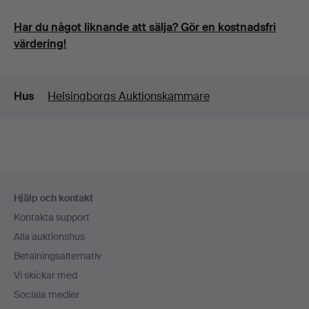
Har du något liknande att sälja? Gör en kostnadsfri
värdering!
Detaljer
Hus
Helsingborgs Auktionskammare
Sidfotsnavigation
Hjälp och kontakt
Kontakta support
Alla auktionshus
Betalningsalternativ
Vi skickar med
Sociala medier