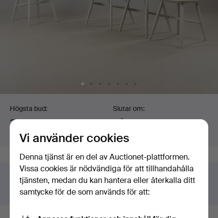
Budgivning
Högsta bud:
Slutar om:
324 USD
Sålt
Värdering
:
85 USD
3 jun 2026 kl. 04:02 EDT
Vi använder cookies
Denna tjänst är en del av Auctionet-plattformen.
Vissa cookies är nödvändiga för att tillhandahålla
Har du något liknande att sälja?
tjänsten, medan du kan hantera eller återkalla ditt
Gör en kostnadsfri värdering!
samtycke för de som används för att: