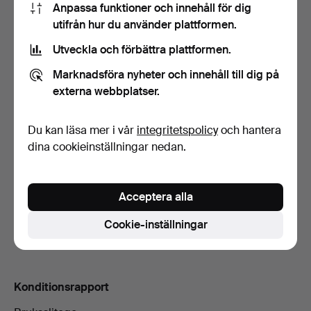
Anpassa funktioner och innehåll för dig
utifrån hur du använder plattformen.
3
1 jun, 02:24
998 USD
Utveckla och förbättra plattformen.
2
A
1 jun, 02:24
956 USD
Marknadsföra nyheter och innehåll till dig på
externa webbplatser.
2
28 maj, 11:08
946 USD
Du kan läsa mer i vår
integritetspolicy
och hantera
Bevakningspriset
på
946 USD
uppnåddes.
dina cookieinställningar nedan.
Visa alla 9 bud
Acceptera alla
Beskrivning
Cookie-inställningar
Längd 56 cm.
Konditionsrapport