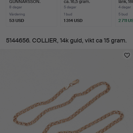
GUNNARSSON.
ca. 16,5 gram.
länk, 18
gram.
COLLIER, silv…
8 dagar
5 dagar
4 dagar
Värdering
1 bud
5 bud
53 USD
1 314 USD
2 711 U
5144656. COLLIER, 14k guld, vikt ca 15 gram.
Bilder