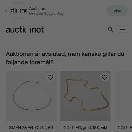
Auctionet
Visa
Stäng
Finns på Google Play
Auctionet.com
Auktionen är avslutad, men kanske gillar du
COLLIER,
följande föremål?
14k
guld,
vikt
ca
15
SMEN SVEN-GUNNAR
COLLIER, guld, 18K, vikt
COLLIER