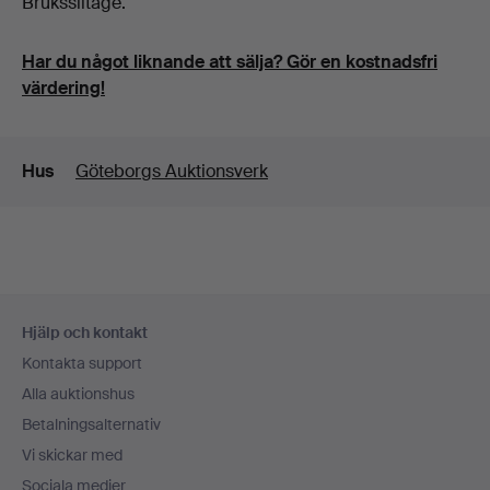
Bruksslitage.
Har du något liknande att sälja? Gör en kostnadsfri
värdering!
Detaljer
Hus
Göteborgs Auktionsverk
Sidfotsnavigation
Hjälp och kontakt
Kontakta support
Alla auktionshus
Betalningsalternativ
Vi skickar med
Sociala medier