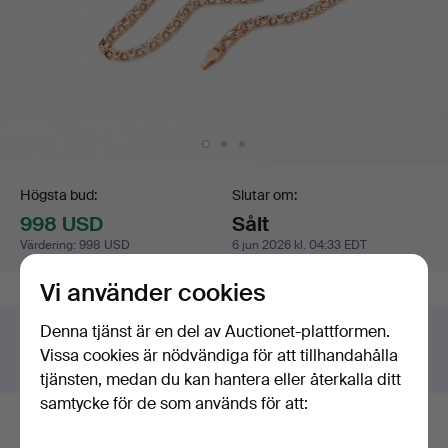
Budgivning
Högsta bud:
Slutar om:
998 USD
Sålt
Värdering
:
998 USD
6 jun 2026 kl. 04:33 EDT
Vi använder cookies
Denna tjänst är en del av Auctionet-plattformen.
Har du något liknande att sälja?
Vissa cookies är nödvändiga för att tillhandahålla
Gör en kostnadsfri värdering!
tjänsten, medan du kan hantera eller återkalla ditt
samtycke för de som används för att:
Budhistorik