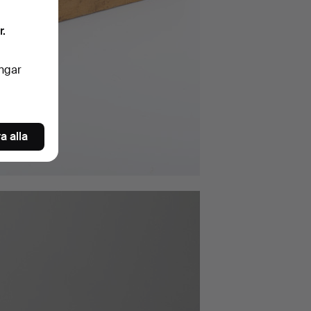
r.
ingar
a alla