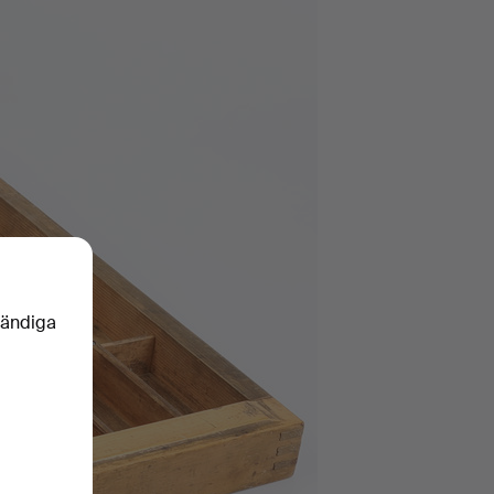
vändiga