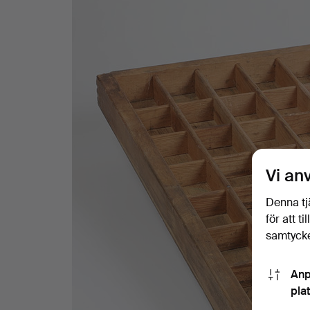
Vi an
Denna tj
för att t
samtycke
Anp
pla