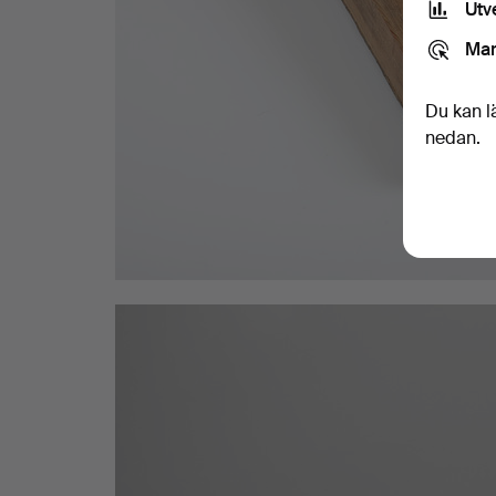
Utv
Mar
Du kan l
nedan.