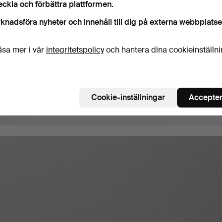
eckla och förbättra plattformen.
knadsföra nyheter och innehåll till dig på externa webbplatse
äsa mer i vår
integritetspolicy
och hantera dina cookieinställn
Cookie-inställningar
Accepter