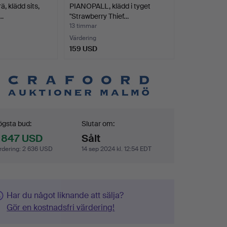
, klädd sits,
PIANOPALL, klädd i tyget
ö…
"Strawberry Thief…
13 timmar
Värdering
159 USD
dgivning
gsta bud:
Slutar om:
 847 USD
Sålt
rdering
:
2 636 USD
14 sep 2024 kl. 12:54 EDT
Har du något liknande att sälja?
Gör en kostnadsfri värdering!