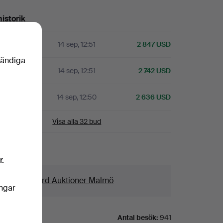
istorik
A
14 sep, 12:51
2 847 USD
vändiga
14 sep, 12:51
2 742 USD
A
14 sep, 12:50
2 636 USD
Visa alla 32 bud
aljer
r.
us
Crafoord Auktioner Malmö
ingar
Antal besök:
941