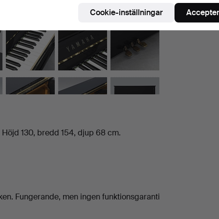
Cookie-inställningar
Accepter
 Höjd 130, bredd 154, djup 68 cm.
ken. Fungerande, men ingen funktionsgaranti