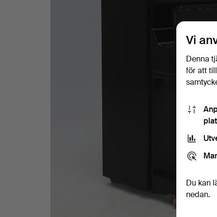
Vi an
Denna tj
för att t
samtycke
Anp
pla
Utv
Mar
Du kan l
nedan.