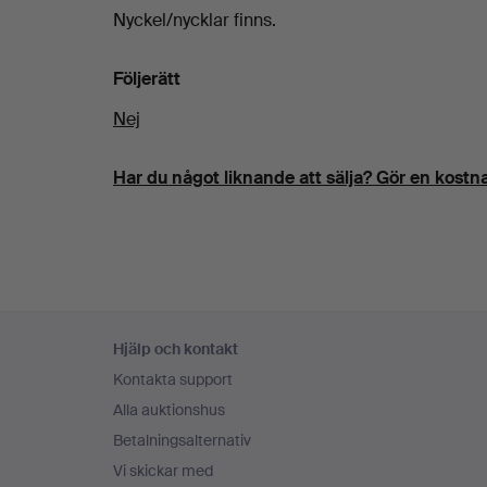
Nyckel/nycklar finns.
Följerätt
Nej
Har du något liknande att sälja? Gör en kostna
Sidfotsnavigation
Hjälp och kontakt
Kontakta support
Alla auktionshus
Betalningsalternativ
Vi skickar med