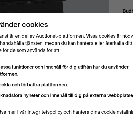
Budh
vänder cookies
7
änst är en del av Auctionet-plattformen. Vissa cookies är nöd
1
illhandahålla tjänsten, medan du kan hantera eller återkalla ditt
 för de som används för att:
7
assa funktioner och innehåll för dig utifrån hur du använder
ttformen.
eckla och förbättra plattformen.
Det
knadsföra nyheter och innehåll till dig på externa webbplatse
H
äsa mer i vår
integritetspolicy
och hantera dina cookieinställn