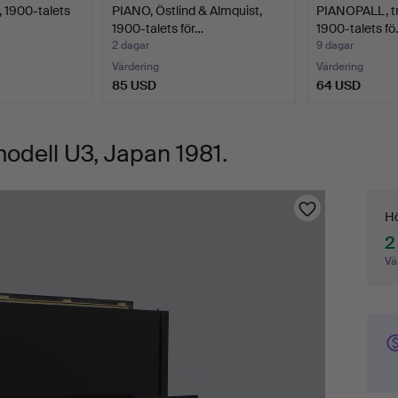
 1900-talets
PIANO, Östlind & Almquist,
PIANOPALL, trä
1900-talets för…
1900-talets f
2 dagar
9 dagar
Värdering
Värdering
85 USD
64 USD
dell U3, Japan 1981.
Bu
Hö
2
Vä