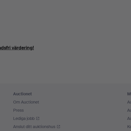
dsfri värdering!
Auctionet
M
Om Auctionet
A
Press
A
Lediga jobb
A
Anslut ditt auktionshus
K