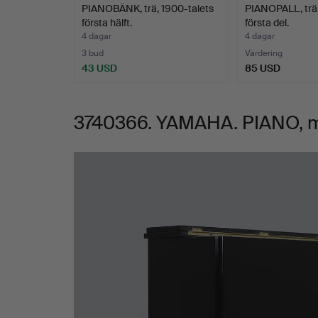
PIANOBÄNK, trä, 1900-talets
PIANOPALL, trä,
första hälft.
första del.
4 dagar
4 dagar
3 bud
Värdering
43 USD
85 USD
3740366. YAMAHA. PIANO, mo
Bilder