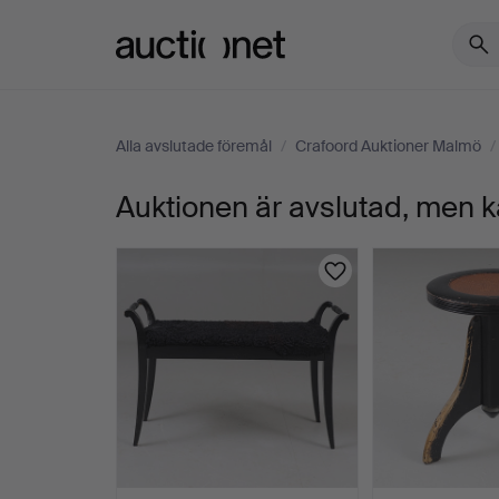
Auctionet.com
Alla avslutade föremål
/
Crafoord Auktioner Malmö
/
Auktionen är avslutad, men k
YAMAHA.
PIANO,
modell
U3,
Japan
1981.