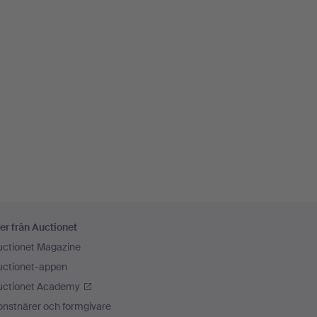
er från Auctionet
uctionet Magazine
uctionet-appen
uctionet Academy
onstnärer och formgivare