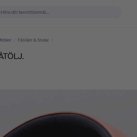
Möbler
/
Fåtöljer & Stolar
/
ÅTÖLJ.