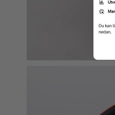
Utv
Mar
Du kan l
nedan.