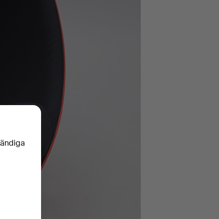
vändiga