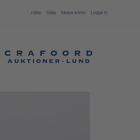
Hjälp
Sälja
Skapa konto
Logga in