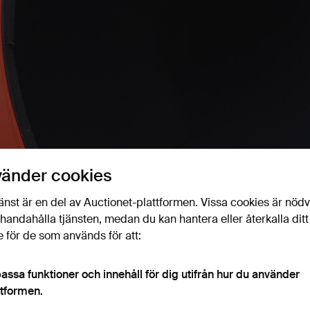
vänder cookies
änst är en del av Auctionet-plattformen. Vissa cookies är nöd
illhandahålla tjänsten, medan du kan hantera eller återkalla ditt
 för de som används för att:
assa funktioner och innehåll för dig utifrån hur du använder
ttformen.