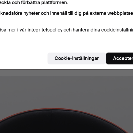
eckla och förbättra plattformen.
knadsföra nyheter och innehåll till dig på externa webbplatse
äsa mer i vår
integritetspolicy
och hantera dina cookieinställn
Cookie-inställningar
Accepter