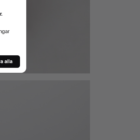
r.
ingar
a alla