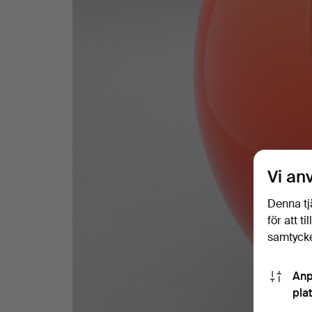
Vi an
Denna tj
för att t
samtycke
Anp
pla