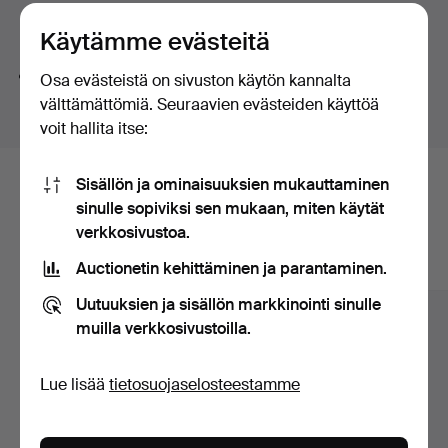
Jakobsson AB.
huutokaupat
Hakuvinkkejä
Among all of this, modern paintings, sculpture and a
Käytämme evästeitä
number of refined pieces in the smaller format are also
Teemme automaattisesti hakuja sanojen osilla. Jos
Osa evästeistä on sivuston käytön kannalta
on offer.
haet sanalla
koru
löydämme myös
ranne
koru
kellon
.
välttämättömiä. Seuraavien evästeiden käyttöä
Welcome!
voit hallita itse:
Sisällön ja ominaisuuksien mukauttaminen
Tässä ovat arkistossamme olevat
sinulle sopiviksi sen mukaan, miten käytät
esineet, jotka vastaavat hakuasi
verkkosivustoa.
Auctionetin kehittäminen ja parantaminen.
Näytä kaikki esineet
Uutuuksien ja sisällön markkinointi sinulle
muilla verkkosivustoilla.
Lue lisää
tietosuojaselosteestamme