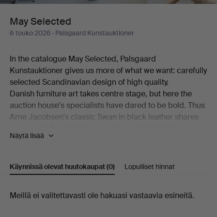
May Selected
6 touko 2026
· Palsgaard Kunstauktioner
In the catalogue May Selected, Palsgaard
Kunstauktioner gives us more of what we want: carefully
selected Scandinavian design of high quality.
Danish furniture art takes centre stage, but here the
auction house's specialists have dared to be bold. Thus
Arne Jacobsen's classic Swan in black leather shares
space with Bernt Petersen's decidedly 1980s Crate
Näytä lisää
armchair. Also on show is a generous desk by Kai
Kristiansen alongside a pair of comfortable models by
Hans J Wegner.
Käynnissä olevat huutokaupat
(0)
Lopulliset hinnat
Among the ceramics, beautiful works by Erik Pløen, Nils
Thorsson, Isak Isaksson, Arne Bang and Frederik
Käynnissä
Meillä ei valitettavasti ole hakuasi vastaavia esineitä.
August Hallin are on offer. And then there are lamps –
from Poul Henningsen, from Lyfa, from Hans-Agne
olevat