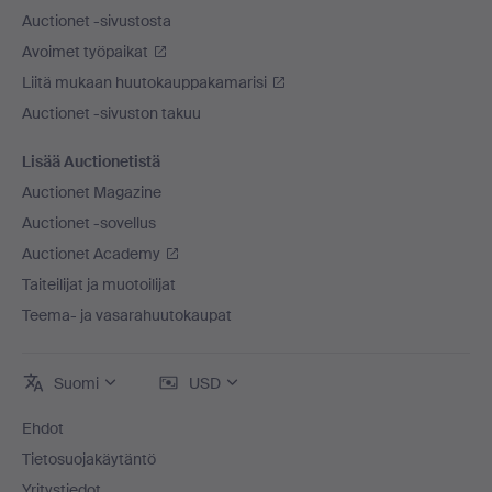
Auctionet -sivustosta
Avoimet työpaikat
Liitä mukaan huutokauppakamarisi
Auctionet -sivuston takuu
Lisää Auctionetistä
Auctionet Magazine
Auctionet -sovellus
Auctionet Academy
Taiteilijat ja muotoilijat
Teema- ja vasarahuutokaupat
Suomi
USD
Ehdot
Tietosuojakäytäntö
Yritystiedot