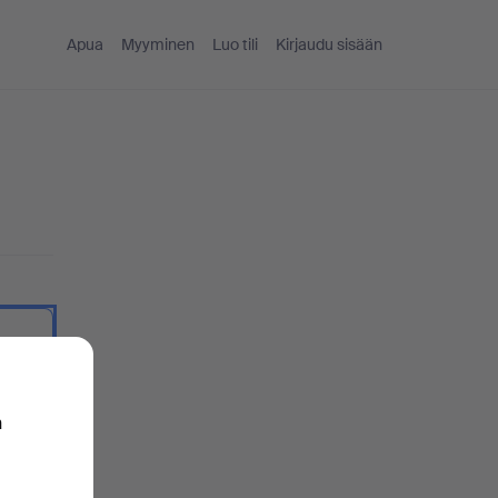
Apua
Myyminen
Luo tili
Kirjaudu sisään
ekstinä.
n