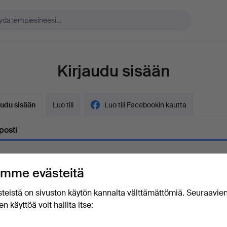
Kirjaudu sisään
audu sisään
Luo tili
Luo tili Facebookin kautta
posti
mme evästeitä
ana
Näytä salasana ilmit
teistä on sivuston käytön kannalta välttämättömiä. Seuraavie
n käyttöä voit hallita itse:
unohtanut salasanasi?