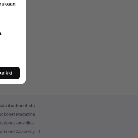
 mukaan,
a.
 kaikki
sää Auctionetistä
uctionet Magazine
ctionet -sovellus
uctionet Academy