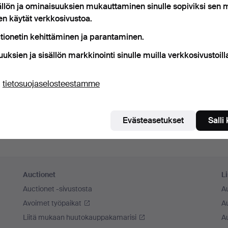
ällön ja ominaisuuksien mukauttaminen sinulle sopiviksi sen
ista minut
en käytät verkkosivustoa.
tionetin kehittäminen ja parantaminen.
Kirjaudu sisään
uuksien ja sisällön markkinointi sinulle muilla verkkosivustoill
tai kirjaudu Facebookiin täällä
ä
tietosuojaselosteestamme
Jatka Facebookiin kirjautuneena
Evästeasetukset
Salli
Auctionet
Li
Auctionet -sivustosta
A
Avoimet työpaikat
Au
Liitä mukaan huutokauppakamarisi
A