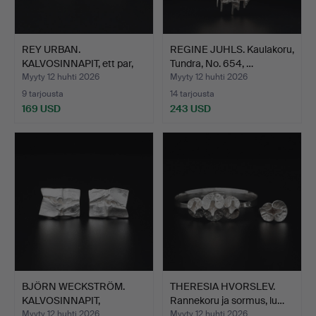
REY URBAN.
REGINE JUHLS. Kaulakoru,
KALVOSINNAPIT, ett par,
Tundra, No. 654, …
hopeaa,…
Myyty 12 huhti 2026
Myyty 12 huhti 2026
9 tarjousta
14 tarjousta
169 USD
243 USD
BJÖRN WECKSTRÖM.
THERESIA HVORSLEV.
KALVOSINNAPIT,
Rannekoru ja sormus, lu…
”Andromeda…
Myyty 12 huhti 2026
Myyty 12 huhti 2026