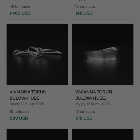
46 tarjousta
13 tarjousta
1 403 USD
148 USD
VIVIANNA TORUN
VIVIANNA TORUN
BÜLOW-HÜBE.
BÜLOW-HÜBE.
RINTANEULA, nr …
RANNEKORU, ”Möb…
Myyty 12 huhti 2026
Myyty 12 huhti 2026
18 tarjousta
16 tarjousta
689 USD
518 USD