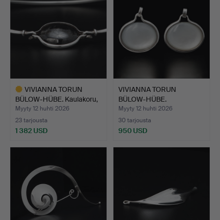
VIVIANNA TORUN
VIVIANNA TORUN
BÜLOW-HÜBE. Kaulakoru,
BÜLOW-HÜBE.
”Päi…
KORVAKORUT, ”Pä…
Myyty 12 huhti 2026
Myyty 12 huhti 2026
23 tarjousta
30 tarjousta
1 382 USD
950 USD
Valittu
esine