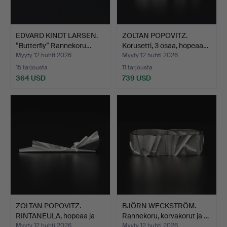
EDVARD KINDT LARSEN.
ZOLTAN POPOVITZ.
”Butterfly” Rannekoru…
Korusetti, 3 osaa, hopeaa…
Myyty 12 huhti 2026
Myyty 12 huhti 2026
15 tarjousta
11 tarjousta
364 USD
739 USD
ZOLTAN POPOVITZ.
BJÖRN WECKSTRÖM.
RINTANEULA, hopeaa ja
Rannekoru, korvakorut ja …
spe…
Myyty 12 huhti 2026
Myyty 12 huhti 2026