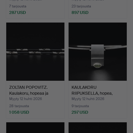
7 tarjousta
23 tarjousta
287 USD
897 USD
ZOLTAN POPOVITZ.
KAULAKORU
Kaulakoru, hopeaa ja
RIIPUKSELLA, hopea,
eebe…
peridotti, K…
Myyty 12 huhti 2026
Myyty 12 huhti 2026
28 tarjousta
9 tarjousta
1 058 USD
297 USD