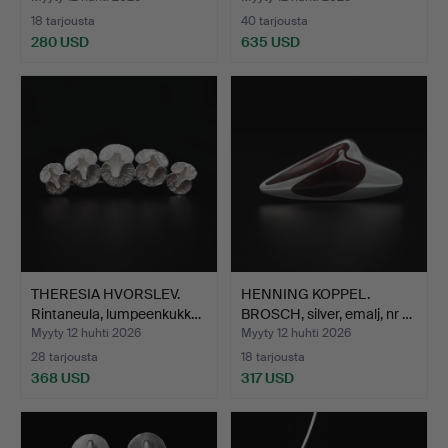
18 tarjousta
40 tarjousta
280 USD
635 USD
THERESIA HVORSLEV.
HENNING KOPPEL.
Rintaneula, lumpeenkukk…
BROSCH, silver, emalj, nr …
Myyty 12 huhti 2026
Myyty 12 huhti 2026
28 tarjousta
18 tarjousta
368 USD
317 USD