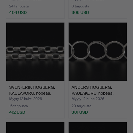
24 tarjousta
8 tarjousta
404 USD
306 USD
SVEN-ERIK HÖGBERG.
ANDERS HÖGBERG.
KAULAKORU, hopeaa,
KAULAKORU, hopeaa,
Göte…
Götebor…
Myyty 12 huhti 2026
Myyty 12 huhti 2026
16 tarjousta
20 tarjousta
412 USD
381 USD