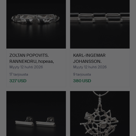
ZOLTAN POPOVITS.
KARL-INGEMAR
RANNEKORU, hopeaa,
JOHANSSON.
eebenp…
KAULAKORU, hopeaa,…
Myyty 12 huhti 2026
Myyty 12 huhti 2026
17 tarjousta
9 tarjousta
327 USD
380 USD