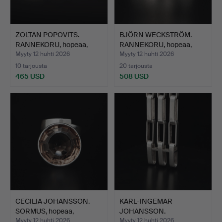
ZOLTAN POPOVITS.
BJÖRN WECKSTRÖM.
RANNEKORU, hopeaa,
RANNEKORU, hopeaa,
”Bantu…
”Zelda…
Myyty 12 huhti 2026
Myyty 12 huhti 2026
10 tarjousta
20 tarjousta
465 USD
508 USD
CECILIA JOHANSSON.
KARL-INGEMAR
SORMUS, hopeaa,
JOHANSSON.
savukva…
RANNEKORU, hopeaa,…
Myyty 12 huhti 2026
Myyty 12 huhti 2026