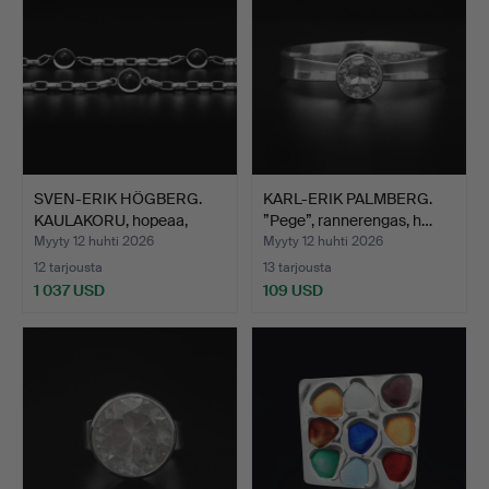
SVEN-ERIK HÖGBERG.
KARL-ERIK PALMBERG.
KAULAKORU, hopeaa,
”Pege”, rannerengas, h…
amet…
Myyty 12 huhti 2026
Myyty 12 huhti 2026
12 tarjousta
13 tarjousta
1 037 USD
109 USD