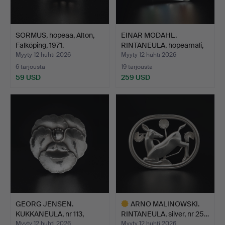
SORMUS, hopeaa, Alton,
EINAR MODAHL.
Falköping, 1971.
RINTANEULA, hopeamali,
Norja…
Myyty 12 huhti 2026
Myyty 12 huhti 2026
6 tarjousta
19 tarjousta
59 USD
259 USD
GEORG JENSEN.
ARNO MALINOWSKI.
KUKKANEULA, nr 113,
RINTANEULA, silver, nr 25…
hopeaa, …
Myyty 12 huhti 2026
Myyty 12 huhti 2026