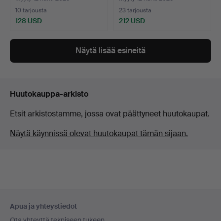
10 tarjousta
23 tarjousta
128 USD
212 USD
Valittu
esine
Näytä lisää esineitä
Huutokauppa-arkisto
Etsit arkistostamme, jossa ovat päättyneet huutokaupat.
Näytä käynnissä olevat huutokaupat tämän sijaan.
Alatunnistenavigaatio
Apua ja yhteystiedot
Ota yhteyttä tekniseen tukeen