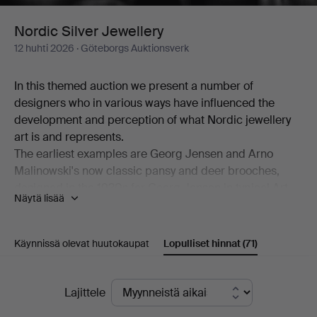
Nordic Silver Jewellery
12 huhti 2026
· Göteborgs Auktionsverk
In this themed auction we present a number of
designers who in various ways have influenced the
development and perception of what Nordic jewellery
art is and represents.
The earliest examples are Georg Jensen and Arno
Malinowski's now classic pansy and deer brooches,
designed in the 1930s for Georg Jensen in typical Art
Näytä lisää
Nouveau and Art Deco style.
We have several pieces of jewellery by Vivianna Torun
Bülow-Hübe in collaboration with Georg Jensen. Her
Käynnissä olevat huutokaupat
Lopulliset hinnat
(71)
design was pioneering in its functional elegance and
modernist simplicity, and went on to inspire many
Lopulliset
contemporary and subsequent artists across the Nordic
Lajittele
countries.
hinnat