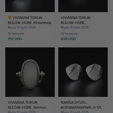
VIVIANNA TORUN
VIVIANNA TORUN
BÜLOW-HÜBE. Rintaneula,
BÜLOW-HÜBE.
no …
RINTANEULA, nr …
Myyty 12 huhti 2026
Myyty 12 huhti 2026
18 tarjousta
20 tarjousta
792 USD
338 USD
Valittu
esine
VIVIANNA TORUN
NANNA DITZEL.
BÜLOW-HÜBE. Sormus
KORVAKIINNIPARI, nr 131,
”Päivä j…
hop…
Myyty 12 huhti 2026
Myyty 12 huhti 2026