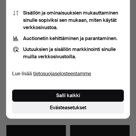
25 tarjousta
19 tarjousta
Sisällön ja ominaisuuksien mukauttaminen
475 USD
402 USD
sinulle sopiviksi sen mukaan, miten käytät
verkkosivustoa.
Auctionetin kehittäminen ja parantaminen.
Uutuuksien ja sisällön markkinointi sinulle
muilla verkkosivustoilla.
Lue lisää
tietosuojaselosteestamme
CECILIA JOHANSSON.
MATTI HYVÄRINEN.
Salli kaikki
KAULAKORU, hopeaa,
KAULAKORU, hopeaa,
Karl…
Siroko…
Myyty 12 huhti 2026
Myyty 12 huhti 2026
Evästeasetukset
19 tarjousta
20 tarjousta
349 USD
201 USD