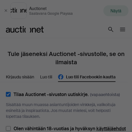
Auctionet
Näytä
Sulje
Saatavana Google Playssa
Auctionet.com
Tule jäseneksi Auctionet -sivustolle, se on
ilmaista
Kirjaudu sisään
Luo tili
Luo tili Facebookin kautta
Tilaa Auctionet -sivuston uutiskirje.
(vapaaehtoista)
Sisältää muun muassa asiantuntijoiden vinkkejä, valikoituja
esineitä ja inspiraatiota. Jos muutat mielesi, voit helposti
lopettaa tilauksen.
Olen vähintään 18-vuotias ja hyväksyn
käyttäjäehdot