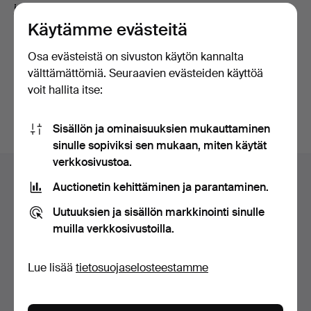
ja
myyntiehdot
sekä vahvistan lukeneeni
tietosuojakäytännön
.
Käytämme evästeitä
Osa evästeistä on sivuston käytön kannalta
Jatka Facebookiin kirjautuneena
välttämättömiä. Seuraavien evästeiden käyttöä
voit hallita itse:
Sinun pitää hyväksyä ehdot pystyäksesi jatkamaan.
Sisällön ja ominaisuuksien mukauttaminen
sinulle sopiviksi sen mukaan, miten käytät
Alatunnistenavigaatio
verkkosivustoa.
Apua ja yhteystiedot
Auctionetin kehittäminen ja parantaminen.
Ota yhteyttä tekniseen tukeen
Uutuuksien ja sisällön markkinointi sinulle
Kaikki huutokauppakamarit
muilla verkkosivustoilla.
Maksuvaihtoehdot
Käytämme kuljetusliikettä
Lue lisää
tietosuojaselosteestamme
Sosiaaliset mediat
Auctionet