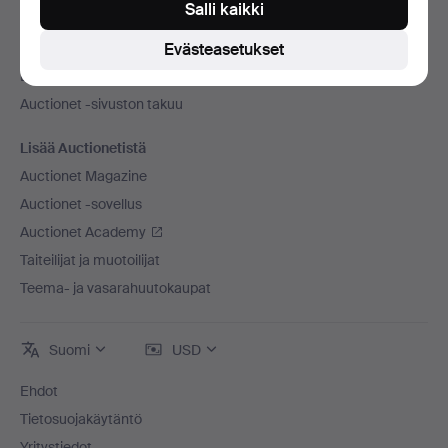
Salli kaikki
Auctionet -sivustosta
Evästeasetukset
Avoimet työpaikat
Liitä mukaan huutokauppakamarisi
Auctionet -sivuston takuu
Lisää Auctionetistä
Auctionet Magazine
Auctionet -sovellus
Auctionet Academy
Taiteilijat ja muotoilijat
Teema- ja vasarahuutokaupat
Suomi
USD
Ehdot
Tietosuojakäytäntö
Yritystiedot