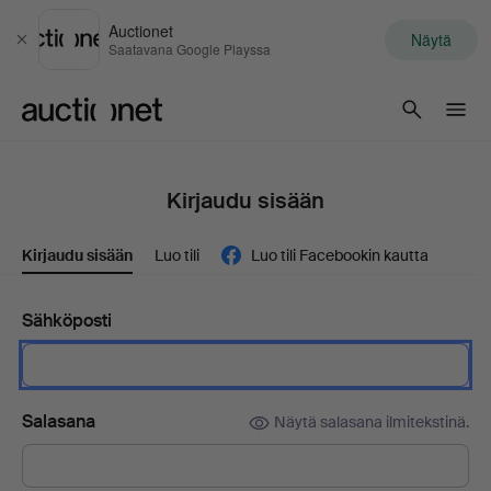
Auctionet
Näytä
Sulje
Saatavana Google Playssa
Auctionet.com
Kirjaudu sisään
Kirjaudu sisään
Luo tili
Luo tili Facebookin kautta
Sähköposti
Salasana
Näytä salasana ilmitekstinä.