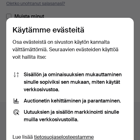
Oletko unohtanut salasanasi?
Muista minut
Käytämme evästeitä
Kirjaudu sisään
Osa evästeistä on sivuston käytön kannalta
välttämättömiä. Seuraavien evästeiden käyttöä
tai kirjaudu Facebookiin täällä
voit hallita itse:
Jatka Facebookiin kirjautuneena
Sisällön ja ominaisuuksien mukauttaminen
sinulle sopiviksi sen mukaan, miten käytät
verkkosivustoa.
Auctionetin kehittäminen ja parantaminen.
Alatunnistenavigaatio
Uutuuksien ja sisällön markkinointi sinulle
Apua ja yhteystiedot
muilla verkkosivustoilla.
Ota yhteyttä tekniseen tukeen
Kaikki huutokauppakamarit
Lue lisää
tietosuojaselosteestamme
Maksuvaihtoehdot