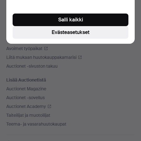
Käytämme kuljetusliikettä
Sosiaaliset mediat
Salli kaikki
Auctionet
Evästeasetukset
Auctionet -sivustosta
Avoimet työpaikat
Liitä mukaan huutokauppakamarisi
Auctionet -sivuston takuu
Lisää Auctionetistä
Auctionet Magazine
Auctionet -sovellus
Auctionet Academy
Taiteilijat ja muotoilijat
Teema- ja vasarahuutokaupat