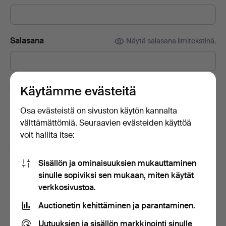
Salasana
Näytä salasana ilmitekstinä.
Tilaa Auctionet -sivuston uutiskirje.
(vapaaehtoista)
Käytämme evästeitä
Sisältää muun muassa asiantuntijoiden vinkkejä, valikoituja
Osa evästeistä on sivuston käytön kannalta
esineitä ja inspiraatiota. Jos muutat mielesi, voit helposti
välttämättömiä. Seuraavien evästeiden käyttöä
lopettaa tilauksen.
voit hallita itse:
Olen vähintään 18-vuotias ja hyväksyn
käyttäjäehdot
ja
myyntiehdot
sekä vahvistan lukeneeni
Sisällön ja ominaisuuksien mukauttaminen
tietosuojakäytännön
.
sinulle sopiviksi sen mukaan, miten käytät
verkkosivustoa.
Luo tili
Auctionetin kehittäminen ja parantaminen.
Uutuuksien ja sisällön markkinointi sinulle