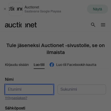
Auctionet
Näytä
Sulje
Saatavana Google Playssa
Auctionet.com
Tule jäseneksi Auctionet -sivustolle, se on
ilmaista
Kirjaudu sisään
Luo tili
Luo tili Facebookin kautta
Nimi
Yritysasiakas?
Sähköposti