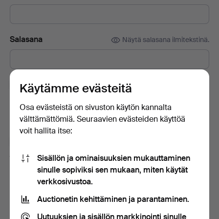
Salasana
Näytä salasana ilmitekstinä.
Tilaa Auctionet -sivuston uutiskirje.
(vapaaehtoista)
Käytämme evästeitä
Sisältää muun muassa asiantuntijoiden vinkkejä, valikoituja
Osa evästeistä on sivuston käytön kannalta
esineitä ja inspiraatiota. Jos muutat mielesi, voit helposti
välttämättömiä. Seuraavien evästeiden käyttöä
lopettaa tilauksen.
voit hallita itse:
Olen vähintään 18-vuotias ja hyväksyn
käyttäjäehdot
ja
myyntiehdot
sekä vahvistan lukeneeni
Sisällön ja ominaisuuksien mukauttaminen
tietosuojakäytännön
.
sinulle sopiviksi sen mukaan, miten käytät
verkkosivustoa.
Luo tili
Auctionetin kehittäminen ja parantaminen.
Uutuuksien ja sisällön markkinointi sinulle