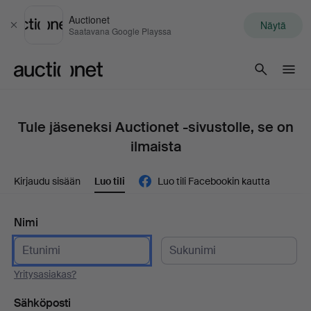
Auctionet
Näytä
Sulje
Saatavana Google Playssa
Auctionet.com
Tule jäseneksi Auctionet -sivustolle, se on
ilmaista
Kirjaudu sisään
Luo tili
Luo tili Facebookin kautta
Nimi
Yritysasiakas?
Sähköposti