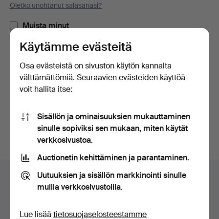
Oletko unohtanut salasanasi?
Muista minut
Käytämme evästeitä
Kirjaudu sisään
Osa evästeistä on sivuston käytön kannalta
välttämättömiä. Seuraavien evästeiden käyttöä
tai kirjaudu Facebookiin täällä
voit hallita itse:
Jatka Facebookiin kirjautuneena
Sisällön ja ominaisuuksien mukauttaminen
sinulle sopiviksi sen mukaan, miten käytät
verkkosivustoa.
Auctionetin kehittäminen ja parantaminen.
Alatunnistenavigaatio
Uutuuksien ja sisällön markkinointi sinulle
Apua ja yhteystiedot
muilla verkkosivustoilla.
Ota yhteyttä tekniseen tukeen
Kaikki huutokauppakamarit
Lue lisää
tietosuojaselosteestamme
Maksuvaihtoehdot