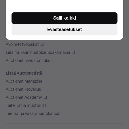
Käytämme kuljetusliikettä
Sosiaaliset mediat
Salli kaikki
Auctionet
Evästeasetukset
Auctionet -sivustosta
Avoimet työpaikat
Liitä mukaan huutokauppakamarisi
Auctionet -sivuston takuu
Lisää Auctionetistä
Auctionet Magazine
Auctionet -sovellus
Auctionet Academy
Taiteilijat ja muotoilijat
Teema- ja vasarahuutokaupat