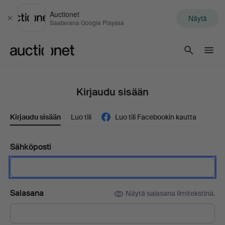
Auctionet
Näytä
Sulje
Saatavana Google Playssa
Auctionet.com
Kirjaudu sisään
Kirjaudu sisään
Luo tili
Luo tili Facebookin kautta
Sähköposti
Salasana
Näytä salasana ilmitekstinä.