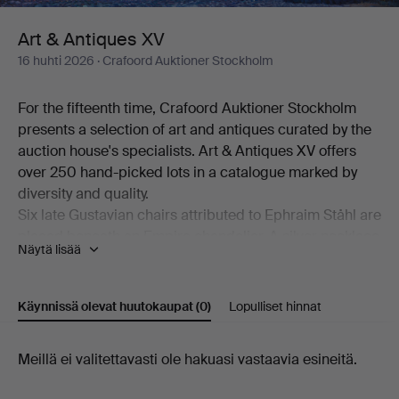
Art & Antiques XV
16 huhti 2026
· Crafoord Auktioner Stockholm
For the fifteenth time, Crafoord Auktioner Stockholm
presents a selection of art and antiques curated by the
auction house's specialists. Art & Antiques XV offers
over 250 hand-picked lots in a catalogue marked by
diversity and quality.
Six late Gustavian chairs attributed to Ephraim Ståhl are
placed beneath an Empire chandelier. A silver necklace
Näytä lisää
made by Anders Arvidsson Castman in Eksjö in 1793
shares display space with a football signed by Real
Madrid's starting eleven from 1966. And on the
Käynnissä olevat huutokaupat
(0)
Lopulliset hinnat
bookshelf stands a copy of C L Grubb's substantial
collection of proverbs from the second half of the 17th
Käynnissä
Meillä ei valitettavasti ole hakuasi vastaavia esineitä.
century. Add to this a wealth of beautiful objects,
including a mahogany chiffonier by Carl Hendric Blom,
olevat