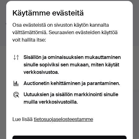
a Japonesque folding screen, a ladle holder, a cameo
huutokaupat
Hakuvinkkejä
brooch, an English stilton spoon, Iwan Constantin
Käytämme evästeitä
Johansson's stretching swans against a pale blue-pink
Teemme automaattisesti hakuja sanojen osilla. Jos
Osa evästeistä on sivuston käytön kannalta
sky, a pair of substantial caryatids and much more
haet sanalla
koru
löydämme myös
ranne
koru
kellon
.
välttämättömiä. Seuraavien evästeiden käyttöä
besides.
voit hallita itse:
Welcome!
Sisällön ja ominaisuuksien mukauttaminen
Tässä ovat arkistossamme olevat
sinulle sopiviksi sen mukaan, miten käytät
esineet, jotka vastaavat hakuasi
verkkosivustoa.
Auctionetin kehittäminen ja parantaminen.
Näytä kaikki esineet
Uutuuksien ja sisällön markkinointi sinulle
muilla verkkosivustoilla.
Lue lisää
tietosuojaselosteestamme