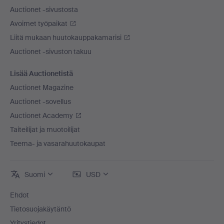
Auctionet -sivustosta
Avoimet työpaikat
Liitä mukaan huutokauppakamarisi
Auctionet -sivuston takuu
Lisää Auctionetistä
Auctionet Magazine
Auctionet -sovellus
Auctionet Academy
Taiteilijat ja muotoilijat
Teema- ja vasarahuutokaupat
Suomi
USD
Ehdot
Tietosuojakäytäntö
Yritystiedot