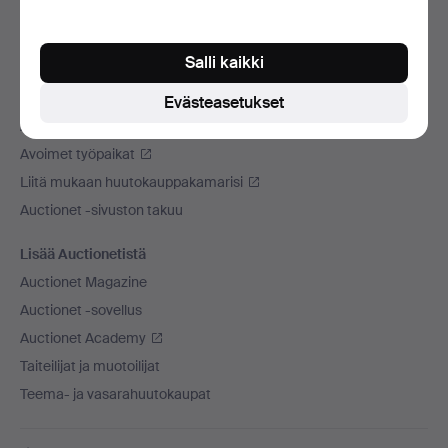
Käytämme kuljetusliikettä
Sosiaaliset mediat
Salli kaikki
Auctionet
Evästeasetukset
Auctionet -sivustosta
Avoimet työpaikat
Liitä mukaan huutokauppakamarisi
Auctionet -sivuston takuu
Lisää Auctionetistä
Auctionet Magazine
Auctionet -sovellus
Auctionet Academy
Taiteilijat ja muotoilijat
Teema- ja vasarahuutokaupat