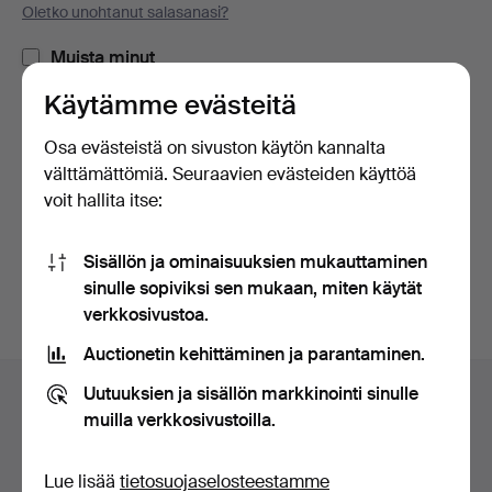
Oletko unohtanut salasanasi?
Muista minut
Käytämme evästeitä
Kirjaudu sisään
Osa evästeistä on sivuston käytön kannalta
välttämättömiä. Seuraavien evästeiden käyttöä
tai kirjaudu Facebookiin täällä
voit hallita itse:
Jatka Facebookiin kirjautuneena
Sisällön ja ominaisuuksien mukauttaminen
sinulle sopiviksi sen mukaan, miten käytät
verkkosivustoa.
Auctionetin kehittäminen ja parantaminen.
Alatunnistenavigaatio
Uutuuksien ja sisällön markkinointi sinulle
Apua ja yhteystiedot
muilla verkkosivustoilla.
Ota yhteyttä tekniseen tukeen
Kaikki huutokauppakamarit
Lue lisää
tietosuojaselosteestamme
Maksuvaihtoehdot