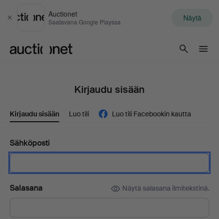
Auctionet
Näytä
Sulje
Saatavana Google Playssa
Auctionet.com
Kirjaudu sisään
Kirjaudu sisään
Luo tili
Luo tili Facebookin kautta
Sähköposti
Salasana
Näytä salasana ilmitekstinä.