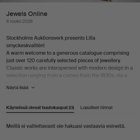
Jewels Online
6 touko 2026
Stockholms Auktionsverk presents Lilla
smyckeskvalitén!
A warm welcome to a generous catalogue comprising
just over 120 carefully selected pieces of jewellery.
Classic works are interspersed with modern design in a
selection ranging from a cameo from the 1830s, via a
bridal crown a hundred years its junior, to contemporary
Näytä lisää
pieces by among others Georg Jensen and Wiwen
Nilsson.
Among the many highlights of the auction is a ring in
Käynnissä olevat huutokaupat
(0)
Lopulliset hinnat
18K gold, designed by Theresia Hvorslev and set with
an abundance of brilliant-cut diamonds. Also worthy of
Käynnissä
Meillä ei valitettavasti ole hakuasi vastaavia esineitä.
mention is a brooch from the distinguished house of W.
A. Bolin in platinum, set with a cultured, beautifully
olevat