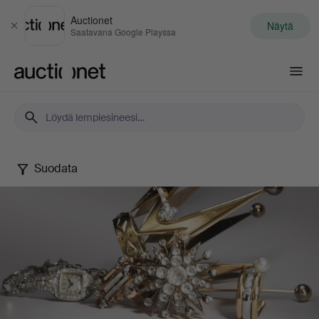
Auctionet
Näytä
Sulje
Saatavana Google Playssa
Auctionet.com
Suodata
Jewels
Online