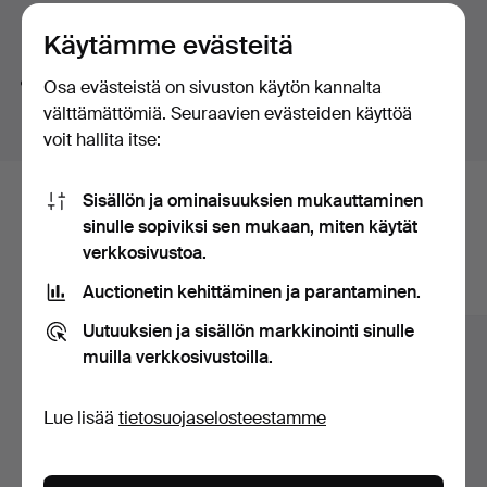
button-shaped bouton pearl – a small masterpiece in its
huutokaupat
Hakuvinkkejä
own right. And then there is a truly exquisite ring by Jarl
Käytämme evästeitä
Sandin featuring a brilliant-cut diamond of no less than
Teemme automaattisesti hakuja sanojen osilla. Jos
Osa evästeistä on sivuston käytön kannalta
3.62 ct.
haet sanalla
koru
löydämme myös
ranne
koru
kellon
.
välttämättömiä. Seuraavien evästeiden käyttöä
Once again, welcome to Stockholms Auktionsverk and
voit hallita itse:
Lilla smyckeskvalitén!
Sisällön ja ominaisuuksien mukauttaminen
Tässä ovat arkistossamme olevat
sinulle sopiviksi sen mukaan, miten käytät
esineet, jotka vastaavat hakuasi
verkkosivustoa.
Auctionetin kehittäminen ja parantaminen.
Näytä kaikki esineet
Uutuuksien ja sisällön markkinointi sinulle
muilla verkkosivustoilla.
Lue lisää
tietosuojaselosteestamme