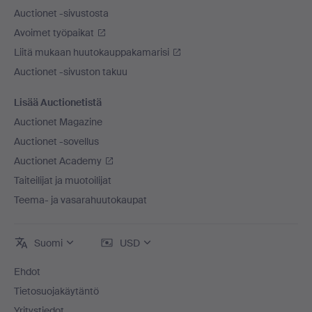
Auctionet -sivustosta
Avoimet työpaikat
Liitä mukaan huutokauppakamarisi
Auctionet -sivuston takuu
Lisää Auctionetistä
Auctionet Magazine
Auctionet -sovellus
Auctionet Academy
Taiteilijat ja muotoilijat
Teema- ja vasarahuutokaupat
Suomi
USD
Ehdot
Tietosuojakäytäntö
Yritystiedot