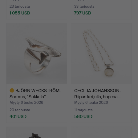
23 tarjousta
33 tarjousta
1 055 USD
797 USD
BJÖRN WECKSTRÖM.
CECILIA JOHANSSON.
Sormus, ”Sukkula”
Riipus ketjulla, hopeaa…
Tähtien…
Myyty 6 touko 2026
Myyty 6 touko 2026
20 tarjousta
11 tarjousta
401 USD
580 USD
Valittu
esine