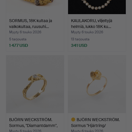
SORMUS, 18K kultaa ja
KAULAKORU, viljeltyjä
valkokultaa, ruusuhi…
helmiä, lukko 18K ku…
Myyty 6 touko 2026
Myyty 6 touko 2026
5 tarjousta
13 tarjousta
1 477 USD
341 USD
BJÖRN WECKSTRÖM.
BJÖRN WECKSTRÖM.
Sormus, "Diamantdamm",
Sormus "Hjärtring/
18…
Sydäns…
Myyty 6 touko 2026
Myyty 6 touko 2026