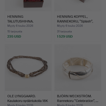
HENNING
HENNING KOPPEL,
TALUTUSHIHNA.
RANNEKORU, ”Splash”,
RINTANEULA, sterling…
sterl…
Myyty 6 touko 2026
Myyty 6 touko 2026
15 tarjousta
31 tarjousta
235 USD
1 529 USD
OLE LYNGGAARD.
BJÖRN WECKSTRÖM.
Kaulakoru sydänlukolla 18K
Rannekoru ”Celebration”, …
…
Myyty 6 touko 2026
Myyty 6 touko 2026