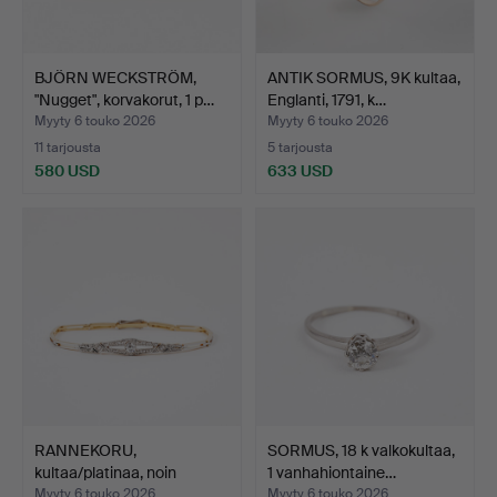
BJÖRN WECKSTRÖM,
ANTIK SORMUS, 9K kultaa,
"Nugget", korvakorut, 1 p…
Englanti, 1791, k…
Myyty 6 touko 2026
Myyty 6 touko 2026
11 tarjousta
5 tarjousta
580 USD
633 USD
RANNEKORU,
SORMUS, 18 k valkokultaa,
kultaa/platinaa, noin
1 vanhahiontaine…
vuodelta …
Myyty 6 touko 2026
Myyty 6 touko 2026