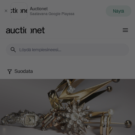
Auctionet
Näytä
Sulje
Saatavana Google Playssa
Auctionet.com
Suodata
Jewels
Online