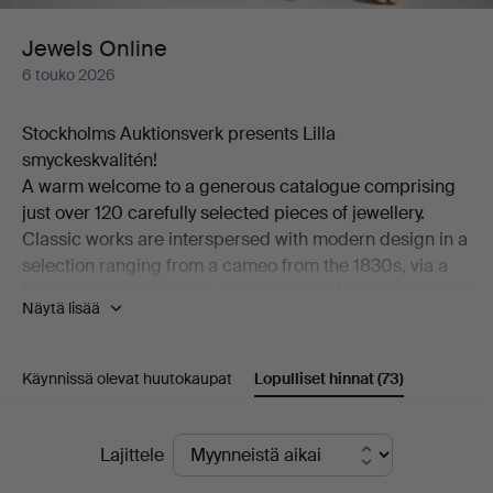
Jewels Online
6 touko 2026
Stockholms Auktionsverk presents Lilla
smyckeskvalitén!
A warm welcome to a generous catalogue comprising
just over 120 carefully selected pieces of jewellery.
Classic works are interspersed with modern design in a
selection ranging from a cameo from the 1830s, via a
bridal crown a hundred years its junior, to contemporary
Näytä lisää
pieces by among others Georg Jensen and Wiwen
Nilsson.
Among the many highlights of the auction is a ring in
Käynnissä olevat huutokaupat
Lopulliset hinnat
(73)
18K gold, designed by Theresia Hvorslev and set with
an abundance of brilliant-cut diamonds. Also worthy of
Lopulliset
mention is a brooch from the distinguished house of W.
Lajittele
A. Bolin in platinum, set with a cultured, beautifully
hinnat