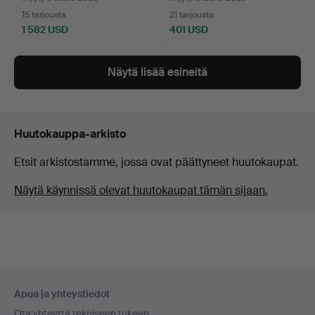
15 tarjousta
21 tarjousta
1 582 USD
401 USD
Näytä lisää esineitä
Huutokauppa-arkisto
Etsit arkistostamme, jossa ovat päättyneet huutokaupat.
Näytä käynnissä olevat huutokaupat tämän sijaan.
Alatunnistenavigaatio
Apua ja yhteystiedot
Ota yhteyttä tekniseen tukeen