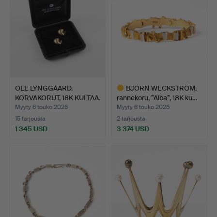
OLE LYNGGAARD.
BJÖRN WECKSTRÖM,
KORVAKORUT, 18K KULTAA.
rannekoru, ”Alba”, 18K ku…
Myyty 6 touko 2026
Myyty 6 touko 2026
15 tarjousta
2 tarjousta
1 345 USD
3 374 USD
Valittu
esine