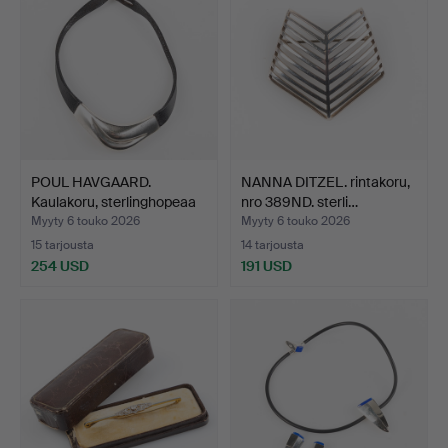
POUL HAVGAARD.
NANNA DITZEL. rintakoru,
Kaulakoru, sterlinghopeaa
nro 389ND. sterli…
j…
Myyty 6 touko 2026
Myyty 6 touko 2026
15 tarjousta
14 tarjousta
254 USD
191 USD