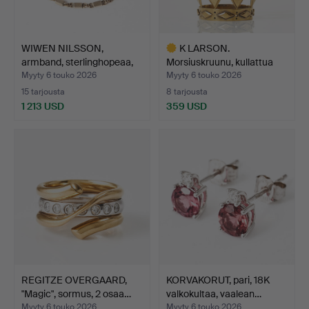
WIWEN NILSSON,
K LARSON.
armband, sterlinghopeaa,
Morsiuskruunu, kullattua
Lu…
hopeaa,…
Myyty 6 touko 2026
Myyty 6 touko 2026
15 tarjousta
8 tarjousta
1 213 USD
359 USD
Valittu
esine
REGITZE OVERGAARD,
KORVAKORUT, pari, 18K
"Magic", sormus, 2 osaa…
valkokultaa, vaalean…
Myyty 6 touko 2026
Myyty 6 touko 2026