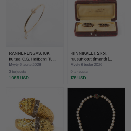
RANNERENGAS, 18K
KIINNIKKEET, 2 kpl,
kultaa, C.G. Hallberg, Tu…
ruusuhiotut timantit j…
Myyty 6 touko 2026
Myyty 6 touko 2026
3 tarjousta
9 tarjousta
1 055 USD
175 USD