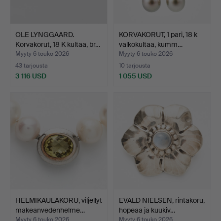
OLE LYNGGAARD.
KORVAKORUT, 1 pari, 18 k
Korvakorut, 18 K kultaa, br…
valkokultaa, kumm…
Myyty 6 touko 2026
Myyty 6 touko 2026
43 tarjousta
10 tarjousta
3 116 USD
1 055 USD
HELMIKAULAKORU, viljellyt
EVALD NIELSEN, rintakoru,
makeanvedenhelme…
hopeaa ja kuukiv…
Myyty 6 touko 2026
Myyty 6 touko 2026