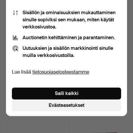
15 tarjousta
5 tarjousta
Sisällön ja ominaisuuksien mukauttaminen
1 108 USD
275 USD
sinulle sopiviksi sen mukaan, miten käytät
verkkosivustoa.
Auctionetin kehittäminen ja parantaminen.
Uutuuksien ja sisällön markkinointi sinulle
muilla verkkosivustoilla.
Lue lisää
tietosuojaselosteestamme
RANNEKORU, granaatti,
KAULAKORU, luultavasti
Salli kaikki
kullattu hopea, 1900…
itämaisia helmiä, l…
Myyty 6 touko 2026
Myyty 6 touko 2026
Evästeasetukset
24 tarjousta
5 tarjousta
317 USD
301 USD