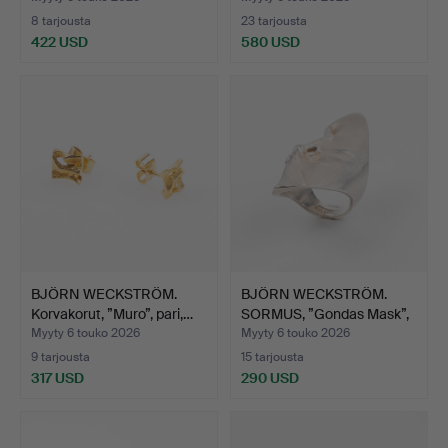
8 tarjousta
23 tarjousta
422 USD
580 USD
Valittu
esine
BJÖRN WECKSTRÖM.
BJÖRN WECKSTRÖM.
Korvakorut, ”Muro”, pari,…
SORMUS, ”Gondas Mask”,
st…
Myyty 6 touko 2026
Myyty 6 touko 2026
9 tarjousta
15 tarjousta
317 USD
290 USD