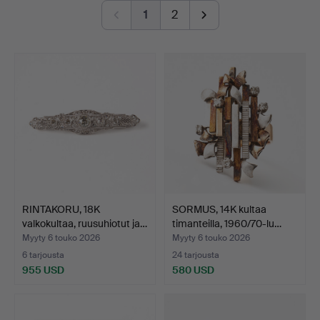
button-shaped bouton pearl – a small masterpiece in its
1
2
own right. And then there is a truly exquisite ring by Jarl
Sandin featuring a brilliant-cut diamond of no less than
3.62 ct.
Once again, welcome to Stockholms Auktionsverk and
Lilla smyckeskvalitén!
RINTAKORU, 18K
SORMUS, 14K kultaa
valkokultaa, ruusuhiotut ja…
timanteilla, 1960/70-lu…
Myyty 6 touko 2026
Myyty 6 touko 2026
6 tarjousta
24 tarjousta
955 USD
580 USD