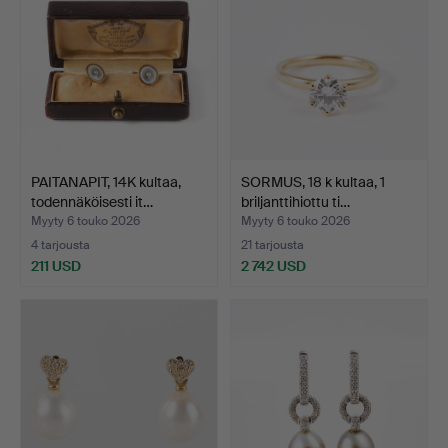
PAITANAPIT, 14K kultaa,
SORMUS, 18 k kultaa, 1
todennäköisesti it…
briljanttihiottu ti…
Myyty 6 touko 2026
Myyty 6 touko 2026
4 tarjousta
21 tarjousta
211 USD
2 742 USD