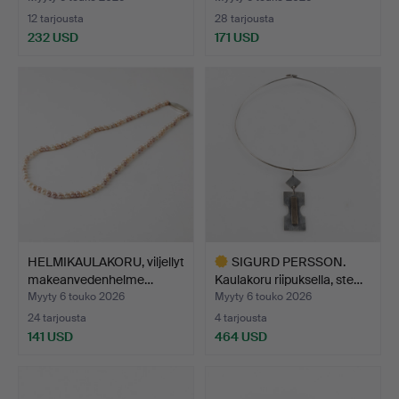
12 tarjousta
28 tarjousta
232 USD
171 USD
HELMIKAULAKORU, viljellyt
SIGURD PERSSON.
makeanvedenhelme…
Kaulakoru riipuksella, ste…
Myyty 6 touko 2026
Myyty 6 touko 2026
24 tarjousta
4 tarjousta
141 USD
464 USD
Valittu
esine