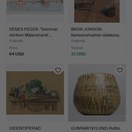
DÉNES PEGER. "Sommar
BROR JONSON.
vid Norr Mälarstrand"…
Kansanomainen sisäkuva,
öljy …
4 päivää
4 päivää
Arvio
Tarjous
64 USD
32 USD
OIDENTIFIERAD
GUNNAR NYLUND. Kulho,