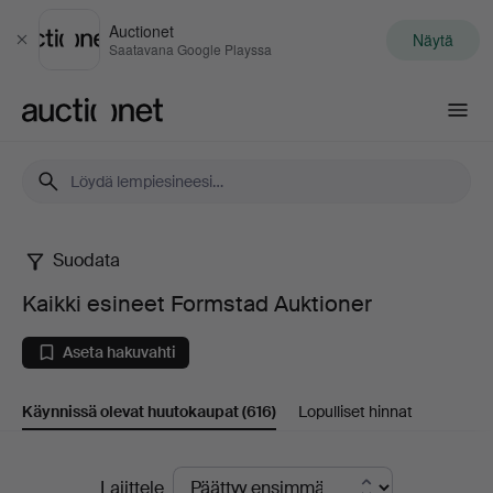
Auctionet
Näytä
Sulje
Saatavana Google Playssa
Auctionet.com
Suodata
Kaikki
Kaikki esineet Formstad Auktioner
esineet
Aseta hakuvahti
Formstad
Käynnissä olevat huutokaupat
(616)
Lopulliset hinnat
Auktioner
Käynnissä
Lajittele