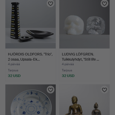
HJÖRDIS OLDFORS. "Trio",
LUDVIG LÖFGREN.
2 osaa, Upsala-Ek…
Tuikkulyhdyt, "Still life …
4 päivää
4 päivää
Tarjous
Tarjous
32 USD
32 USD