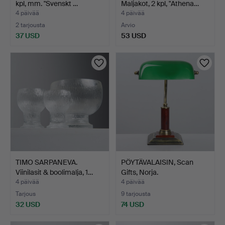
kpl, mm. "Svenskt …
Maljakot, 2 kpl, "Athena…
4 päivää
4 päivää
2 tarjousta
Arvio
37 USD
53 USD
TIMO SARPANEVA.
PÖYTÄVALAISIN, Scan
Viinilasit & boolimalja, 1…
Gifts, Norja.
4 päivää
4 päivää
Tarjous
9 tarjousta
32 USD
74 USD