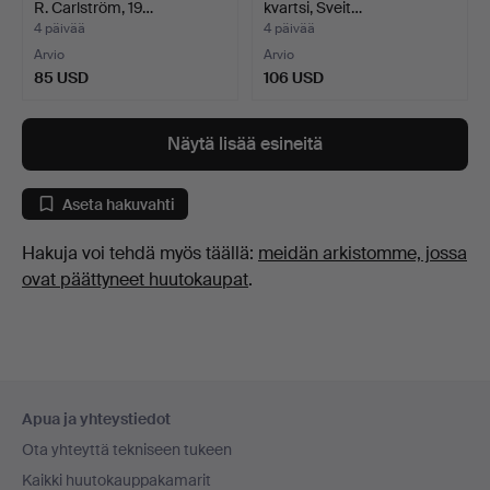
R. Carlström, 19…
kvartsi, Sveit…
4 päivää
4 päivää
Arvio
Arvio
85 USD
106 USD
Näytä lisää esineitä
Aseta hakuvahti
Hakuja voi tehdä myös täällä:
meidän arkistomme, jossa
ovat päättyneet huutokaupat
.
Alatunnistenavigaatio
Apua ja yhteystiedot
Ota yhteyttä tekniseen tukeen
Kaikki huutokauppakamarit