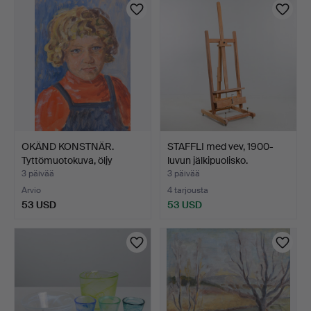
OKÄND KONSTNÄR.
STAFFLI med vev, 1900-
Tyttömuotokuva, öljy
luvun jälkipuolisko.
panee…
3 päivää
3 päivää
Arvio
4 tarjousta
53 USD
53 USD