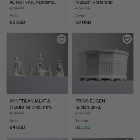
KONSTNÄR. Asetelma,
"Rubus", Rörstrand.
pastelli…
4 päivää
4 päivää
Arvio
Arvio
85 USD
53 USD
KYNTTILÄNJALAT &
PRINS EUGEN.
FIGURIINI, 3 kpl, mm.
Suojaruukku,
Lom…
"Waldemarsudde",…
4 päivää
4 päivää
Arvio
Tarjous
64 USD
32 USD