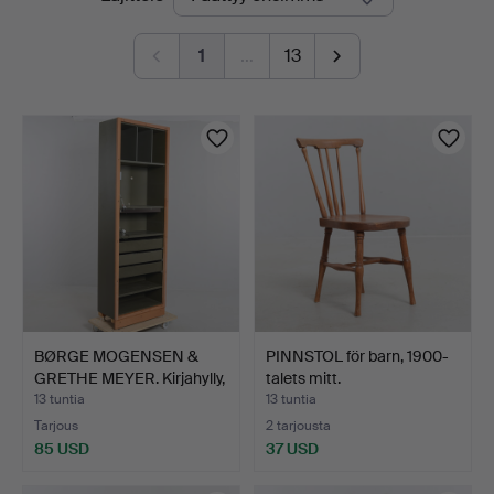
olevat
1
…
13
huutokaupat
BØRGE MOGENSEN &
PINNSTOL för barn, 1900-
GRETHE MEYER. Kirjahylly,
talets mitt.
…
13 tuntia
13 tuntia
Tarjous
2 tarjousta
85 USD
37 USD