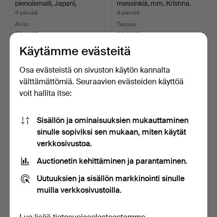
pienoismalli, Japani,
messinkiä, mm. Krishna.
1900/2…
4 päivää
4 päivää
Arvio
Tarjous
53 USD
32 USD
Käytämme evästeitä
Osa evästeistä on sivuston käytön kannalta
välttämättömiä. Seuraavien evästeiden käyttöä
voit hallita itse:
Sisällön ja ominaisuuksien mukauttaminen
sinulle sopiviksi sen mukaan, miten käytät
verkkosivustoa.
VEISTOKSET, 2 kpl, Buddha,
ANNA EHRNER. Maljakko,
Auctionetin kehittäminen ja parantaminen.
veistettyä puut…
kulho, tuikkulyhdyt…
4 päivää
4 päivää
Uutuuksien ja sisällön markkinointi sinulle
Tarjous
Tarjous
muilla verkkosivustoilla.
32 USD
32 USD