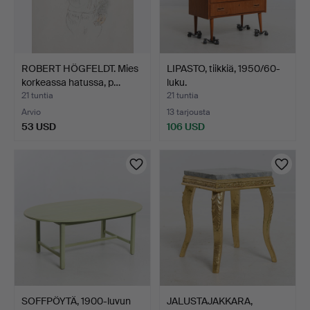
ROBERT HÖGFELDT. Mies
LIPASTO, tiikkiä, 1950/60-
korkeassa hatussa, p…
luku.
21 tuntia
21 tuntia
Arvio
13 tarjousta
53 USD
106 USD
SOFFPÖYTÄ, 1900-luvun
JALUSTAJAKKARA,