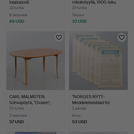
loppupuoli.
rokokotyyliä, 1900-luku.
22 tuntia
23 tuntia
8 tarjousta
Tarjous
69 USD
32 USD
CARL MALMSTEN.
"NORGES NYTT-
Sohvapöytä, "Ovalen",
Meddelelsesblad for
1900-…
nordmenn…
23 tuntia
2 päivää
2 tarjousta
Arvio
37 USD
53 USD