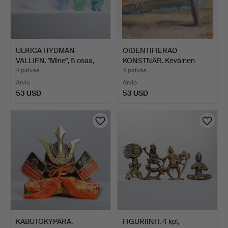
ULRICA HYDMAN-
OIDENTIFIERAD
VALLIEN. "Mine", 5 osaa,
KONSTNÄR. Keväinen
Kos…
maisema, …
4 päivää
4 päivää
Arvio
Arvio
53 USD
53 USD
KABUTOKYPÄRÄ,
FIGURIINIT, 4 kpl,