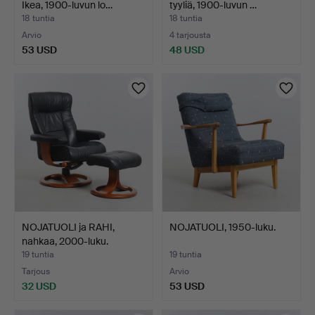
Ikea, 1900-luvun lo…
tyyliä, 1900-luvun …
18 tuntia
18 tuntia
Arvio
4 tarjousta
53 USD
48 USD
NOJATUOLI ja RAHI,
NOJATUOLI, 1950-luku.
nahkaa, 2000-luku.
19 tuntia
19 tuntia
Tarjous
Arvio
32 USD
53 USD