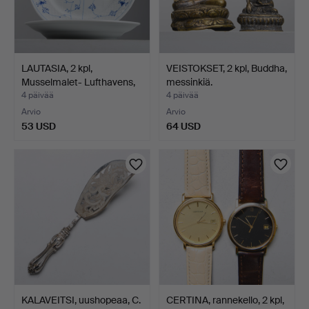
LAUTASIA, 2 kpl,
VEISTOKSET, 2 kpl, Buddha,
Musselmalet- Lufthavens,
messinkiä.
…
4 päivää
4 päivää
Arvio
Arvio
53 USD
64 USD
KALAVEITSI, uushopeaa, C.
CERTINA, rannekello, 2 kpl,