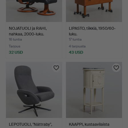
NOJATUOLI ja RAHI,
LIPASTO, tiikkiä, 1950/60-
nahkaa, 2000-luku.
luku.
16 tuntia
17 tuntia
Tarjous
4 tarjousta
32 USD
43 USD
LEPOTUOLI, "Nättraby",
KAAPPI, kustaavilaista