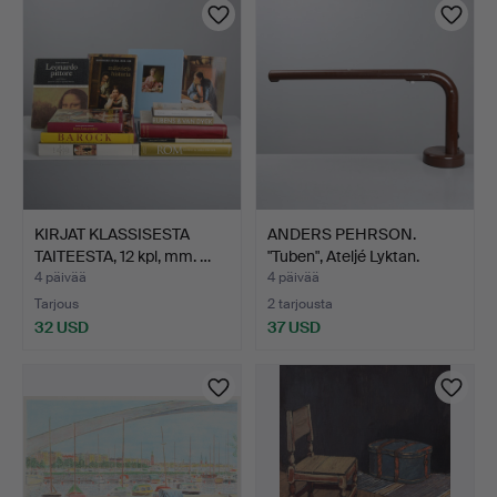
KIRJAT KLASSISESTA
ANDERS PEHRSON.
TAITEESTA, 12 kpl, mm. …
"Tuben", Ateljé Lyktan.
4 päivää
4 päivää
Tarjous
2 tarjousta
32 USD
37 USD