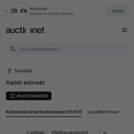
Auctionet
Näytä
Sulje
Saatavana Google Playssa
Auctionet.com
Suodata
Kaikki
Kaikki esineet
esineet
Aseta hakuvahti
Käynnissä olevat huutokaupat
(29 807)
Lopulliset hinnat
Käynnissä
Lajittele