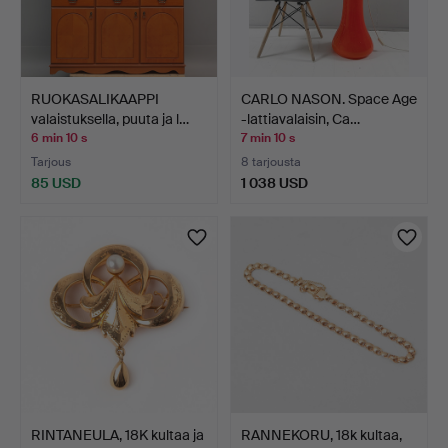
RUOKASALIKAAPPI
CARLO NASON. Space Age
valaistuksella, puuta ja l…
-lattiavalaisin, Ca…
6 min 10 s
7 min 10 s
Tarjous
8 tarjousta
85 USD
1 038 USD
RINTANEULA, 18K kultaa ja
RANNEKORU, 18k kultaa,