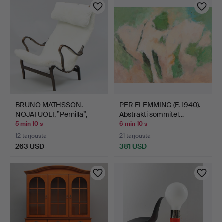
BRUNO MATHSSON.
PER FLEMMING (F. 1940).
NOJATUOLI, ”Pernilla”,
Abstrakti sommitel…
DUX.
5 min 10 s
6 min 10 s
12 tarjousta
21 tarjousta
263 USD
381 USD