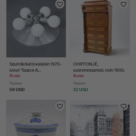
Sputnik/kattovalaisin 1970-
CHIFFONJÉ,
luvun ''Space A…
uusrenessanssi, noin 1900.
15 min
15 min
Tarjous
Tarjous
59 USD
32 USD