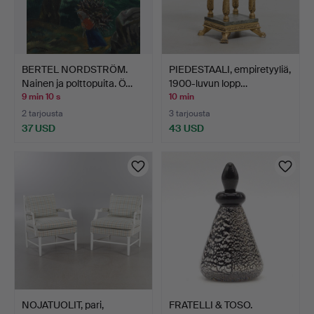
BERTEL NORDSTRÖM.
PIEDESTAALI, empiretyyliä,
Nainen ja polttopuita. Ö…
1900-luvun lopp…
9 min 10 s
10 min
2 tarjousta
3 tarjousta
37 USD
43 USD
NOJATUOLIT, pari,
FRATELLI & TOSO.