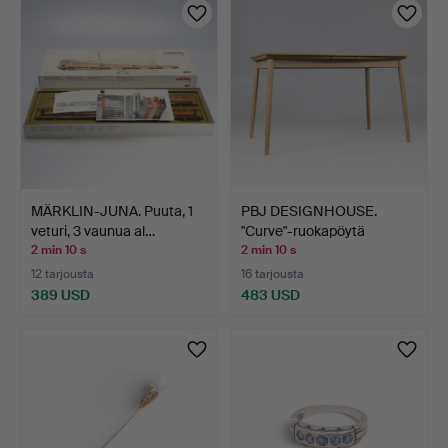
MÄRKLIN-JUNA. Puuta, 1
PBJ DESIGNHOUSE.
veturi, 3 vaunua al…
"Curve"-ruokapöytä
tammea…
2 min 10 s
2 min 10 s
12 tarjousta
16 tarjousta
389 USD
483 USD