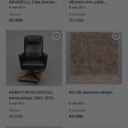
AKVARELLI, 2 kpl, kompo…
viilutettu mm. pähk…
4 min 10 s
4 min 10 s
Tarjous
3 tarjousta
22 USD
127 USD
KÄÄNTYVÄ NOJATUOLI,
KELIM, klassinen design.
keinonahkaa, 1960-1970…
5 min 10 s
5 min 10 s
Tarjous
2 tarjousta
32 USD
43 USD