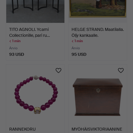
TITO AGNOLI. Ycami
HELGE STRAND. Maatilalla.
Collectionille, pari ru…
Öljy kankaalle.
< 1 min
< 1 min
Arvio
Arvio
93 USD
95 USD
RANNEKORU
MYÖHÄISVIKTORIAANINE