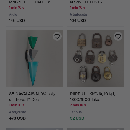
MAGNEETTILUKOLLA,
N SAVUTETUSTA
AKAATTIHELMIÄ …
TAMMESTA…
1 min 10 s
1 min 10 s
Arvio
5 tarjousta
145 USD
104 USD
SEINÄVALAISIN, "Wassily
RIIPPU LUKKOJA, 10 kpl,
off the wall", Des…
1800/1900-luku.
1 min 10 s
2 min 10 s
4 tarjousta
Tarjous
473 USD
32 USD