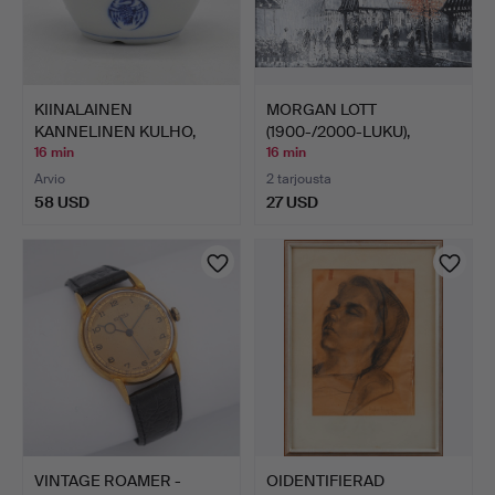
KIINALAINEN
MORGAN LOTT
KANNELINEN KULHO,
(1900-/2000-LUKU),
KURKIKUVIO, …
PARIISI-AIH…
16 min
16 min
Arvio
2 tarjousta
58 USD
27 USD
VINTAGE ROAMER -
OIDENTIFIERAD