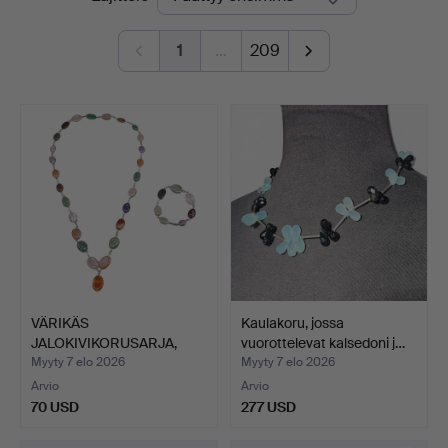
olevat
1
…
209
huutokaupat
VÄRIKÄS
Kaulakoru, jossa
JALOKIVIKORUSARJA,
vuorottelevat kalsedoni j…
KAULAKETJU JA R…
Myyty 7 elo 2026
Myyty 7 elo 2026
Arvio
Arvio
70 USD
277 USD