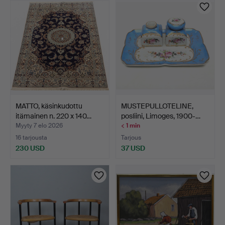
MATTO, käsinkudottu
MUSTEPULLOTELINE,
itämainen n. 220 x 140…
posliini, Limoges, 1900-…
Myyty 7 elo 2026
< 1 min
16 tarjousta
Tarjous
230 USD
37 USD