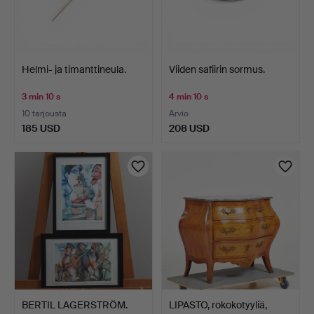
Helmi- ja timanttineula.
Viiden safiirin sormus.
3 min 10 s
4 min 10 s
10 tarjousta
Arvio
185 USD
208 USD
BERTIL LAGERSTRÖM.
LIPASTO, rokokotyyliä,