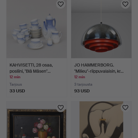
KAHVISETTI, 28 osaa,
JO HAMMERBORG.
posliini, "Blå Måsen"…
"Milieu"-riippuvalaisin, kr…
12 min
12 min
Tarjous
3 tarjousta
33 USD
93 USD