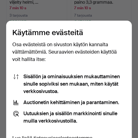
viljelty helmi, …
paino 3,3 grammaa.
7 min 10 s
7 min 10 s
3 tarjousta
7 tarjousta
232 USD
347 USD
Käytämme evästeitä
Osa evästeistä on sivuston käytön kannalta
välttämättömiä. Seuraavien evästeiden käyttöä
voit hallita itse:
Sisällön ja ominaisuuksien mukauttaminen
sinulle sopiviksi sen mukaan, miten käytät
verkkosivustoa.
KATTOVALAISIMET, PARI,
CHRISTIAN HVIDT (F.
Auctionetin kehittäminen ja parantaminen.
1900-luvun jälkipuo…
1946). Hyllykkömoduule…
8 min 10 s
8 min 10 s
Uutuuksien ja sisällön markkinointi sinulle
Arvio
Arvio
muilla verkkosivustoilla.
53 USD
771 USD