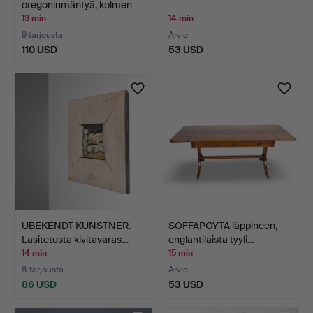
oregoninmäntyä, kolmen
sar…
13 min
14 min
9 tarjousta
Arvio
110 USD
53 USD
UBEKENDT KUNSTNER.
SOFFAPÖYTÄ läppineen,
Lasitetusta kivitavaras…
englantilaista tyyli…
14 min
15 min
8 tarjousta
Arvio
86 USD
53 USD