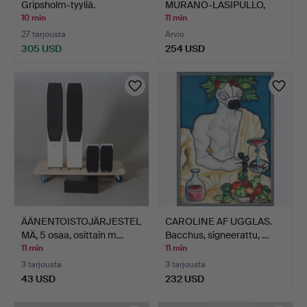
Gripsholm-tyyliä.
MURANO-LASIPULLO,
MONIKER…
10 min
11 min
27 tarjousta
Arvio
305 USD
254 USD
ÄÄNENTOISTOJÄRJESTEL
CAROLINE AF UGGLAS.
MÄ, 5 osaa, osittain m…
Bacchus, signeerattu, …
11 min
11 min
3 tarjousta
3 tarjousta
43 USD
232 USD