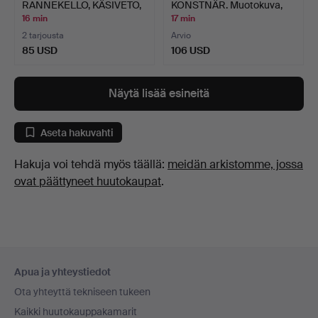
RANNEKELLO, KÄSIVETO,
KONSTNÄR. Muotokuva,
KUPA…
pastell…
16 min
17 min
2 tarjousta
Arvio
85 USD
106 USD
Näytä lisää esineitä
Aseta hakuvahti
Hakuja voi tehdä myös täällä:
meidän arkistomme, jossa
ovat päättyneet huutokaupat
.
Alatunnistenavigaatio
Apua ja yhteystiedot
Ota yhteyttä tekniseen tukeen
Kaikki huutokauppakamarit