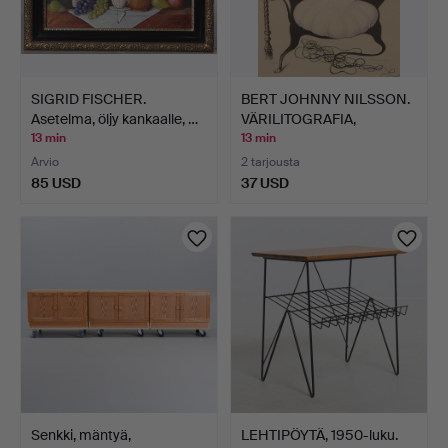
SIGRID FISCHER.
BERT JOHNNY NILSSON.
Asetelma, öljy kankaalle, …
VÄRILITOGRAFIA,
KOMPO…
13 min
13 min
Arvio
2 tarjousta
85 USD
37 USD
Senkki, mäntyä,
LEHTIPÖYTÄ, 1950-luku.