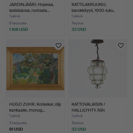
JARDINJÄÄRI. Hopeaa,
KATTILAKRUUNU,
lasisisäosa, ruotsala…
barokkityyli, 1900-luku,
me…
1 päivä
1 päivä
6 tarjousta
Tarjous
1 108 USD
32 USD
HUGO ZUHR. Korkekar, öljy
KATTOVALAISIN /
kankaalle, monog…
HALLILYHTY. Niin
kutsuttua…
1 päivä
1 päivä
3 tarjousta
Tarjous
81 USD
32 USD