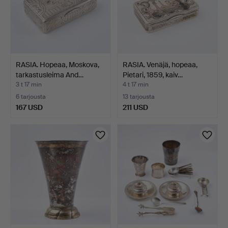
RASIA. Hopeaa, Moskova,
RASIA. Venäjä, hopeaa,
tarkastusleima And…
Pietari, 1859, kaiv…
3 t 17 min
4 t 17 min
6 tarjousta
13 tarjousta
167 USD
211 USD