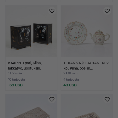
KAAPPI. 1 pari, Kiina,
TEKANNA ja LAUTANEN. 2
lakkatyö, upotuksin.
kpl, Kiina, posliin…
1 t 55 min
2 t 18 min
10 tarjousta
4 tarjousta
169 USD
43 USD