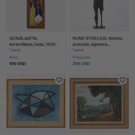
SEINÄLAATTA,
RUNE RYDELIUS. Veistos,
keramiikkaa, Italia, 1900-
pronssia, signeera…
luv…
1 päivä
1 päivä
Arvio
9 tarjousta
106 USD
296 USD