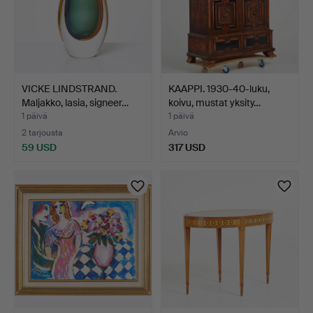
VICKE LINDSTRAND.
KAAPPI. 1930-40-luku,
Maljakko, lasia, signeer…
koivu, mustat yksity…
1 päivä
1 päivä
2 tarjousta
Arvio
59 USD
317 USD