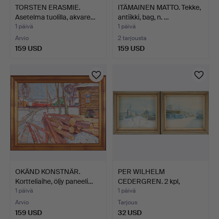
TORSTEN ERASMIE.
ITÄMAINEN MATTO. Tekke,
Asetelma tuolilla, akvare…
antiikki, bag, n. …
1 päivä
1 päivä
Arvio
2 tarjousta
159 USD
159 USD
OKÄND KONSTNÄR.
PER WILHELM
Kortteliaihe, öljy paneeli…
CEDERGREN. 2 kpl,
Tukholma-aih…
1 päivä
1 päivä
Arvio
Tarjous
159 USD
32 USD