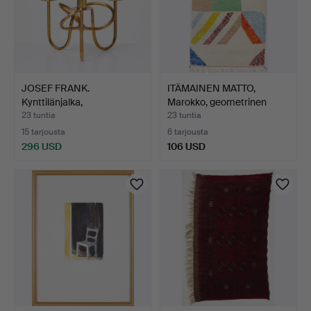
JOSEF FRANK.
ITÄMAINEN MATTO,
Kynttilänjalka,
Marokko, geometrinen
"Vänskapsknut…
kori…
23 tuntia
23 tuntia
15 tarjousta
6 tarjousta
296 USD
106 USD