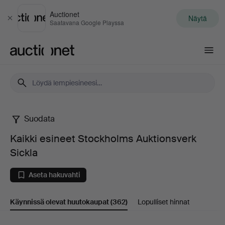
Auctionet
Näytä
Sulje
Saatavana Google Playssa
Auctionet.com
Suodata
Kaikki
Kaikki esineet Stockholms Auktionsverk
esineet
Sickla
Stockholms
Aseta hakuvahti
Auktionsverk
Käynnissä olevat huutokaupat
(362)
Lopulliset hinnat
Sickla