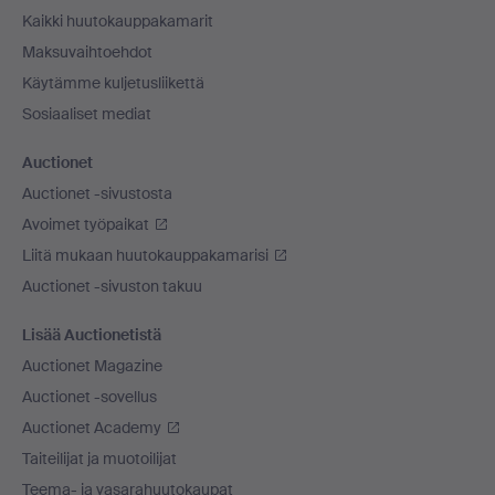
Kaikki huutokauppakamarit
Maksuvaihtoehdot
Käytämme kuljetusliikettä
Sosiaaliset mediat
Auctionet
Auctionet -sivustosta
Avoimet työpaikat
Liitä mukaan huutokauppakamarisi
Auctionet -sivuston takuu
Lisää Auctionetistä
Auctionet Magazine
Auctionet -sovellus
Auctionet Academy
Taiteilijat ja muotoilijat
Teema- ja vasarahuutokaupat