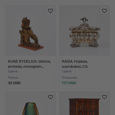
RUNE RYDELIUS. Veistos,
RASIA. Hopeaa,
pronssia, monogram…
uusrokokoo, CG
HALLBERG, Tu…
1 päivä
1 päivä
Tarjous
3 tarjousta
32 USD
777 USD