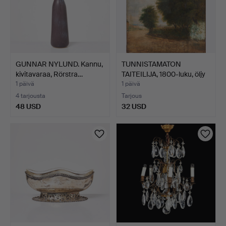
GUNNAR NYLUND. Kannu,
TUNNISTAMATON
kivitavaraa, Rörstra…
TAITEILIJA, 1800-luku, öljy
…
1 päivä
1 päivä
4 tarjousta
Tarjous
48 USD
32 USD