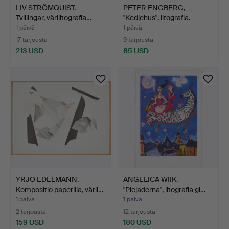
LIV STRÖMQUIST.
PETER ENGBERG,
Tvillingar, värilitografia…
"Kedjehus", litografia.
1 päivä
1 päivä
17 tarjousta
9 tarjousta
213 USD
85 USD
YRJÖ EDELMANN.
ANGELICA WIIK.
Kompositio paperilla, väril…
"Plejaderna", litografia gl…
1 päivä
1 päivä
2 tarjousta
12 tarjousta
159 USD
180 USD