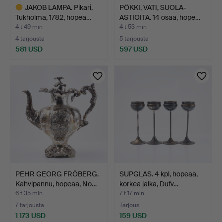
JAKOB LAMPA. Pikari,
PÖKKI, VATI, SUOLA-
Tukholma, 1782, hopea…
ASTIOITA. 14 osaa, hope…
4 t 49 min
4 t 53 min
4 tarjousta
5 tarjousta
581 USD
597 USD
Valittu
esine
PEHR GEORG FRÖBERG.
SUPGLAS. 4 kpl, hopeaa,
Kahvipannu, hopeaa, No…
korkea jalka, Dufv…
6 t 35 min
7 t 17 min
7 tarjousta
Tarjous
1 173 USD
159 USD