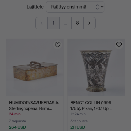
Käynnissä
Lajittele
olevat
1
…
8
huutokaupat
HUMIDOR/SAVUKERASIA.
BENGT COLLIN (1699-
Sterlinghopeaa, Birmi…
1755). Pikari, 1707, Up…
24 min
1 t 24 min
7 tarjousta
5 tarjousta
264 USD
211 USD