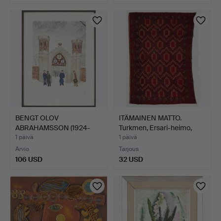
BENGT OLOV
ITÄMAINEN MATTO.
ABRAHAMSSON (1924-
Turkmen, Ersari-heimo,
1989), litogr…
an…
1 päivä
1 päivä
Arvio
Tarjous
106 USD
32 USD