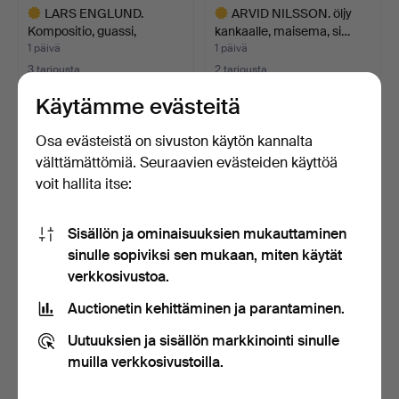
LARS ENGLUND.
ARVID NILSSON. öljy
Kompositio, guassi,
kankaalle, maisema, si…
monogram…
1 päivä
1 päivä
3 tarjousta
2 tarjousta
117 USD
74 USD
Käytämme evästeitä
Valittu
Valittu
esine
esine
Osa evästeistä on sivuston käytön kannalta
välttämättömiä. Seuraavien evästeiden käyttöä
voit hallita itse:
Sisällön ja ominaisuuksien mukauttaminen
sinulle sopiviksi sen mukaan, miten käytät
verkkosivustoa.
Auctionetin kehittäminen ja parantaminen.
GYÖRGY VASTAGH.
RUNE RYDELIUS. Veistos,
Veistos, pronssia, esittää…
pronssia, monogram…
Uutuuksien ja sisällön markkinointi sinulle
1 päivä
1 päivä
muilla verkkosivustoilla.
10 tarjousta
16 tarjousta
370 USD
422 USD