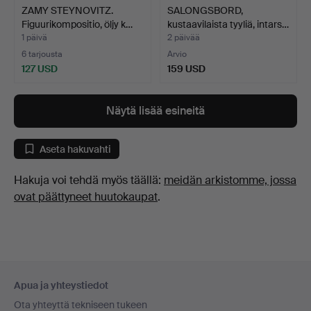
ZAMY STEYNOVITZ.
SALONGSBORD,
Figuurikompositio, öljy k…
kustaavilaista tyyliä, intars…
1 päivä
2 päivää
6 tarjousta
Arvio
127 USD
159 USD
Näytä lisää esineitä
Aseta hakuvahti
Hakuja voi tehdä myös täällä:
meidän arkistomme, jossa
ovat päättyneet huutokaupat
.
Alatunnistenavigaatio
Apua ja yhteystiedot
Ota yhteyttä tekniseen tukeen