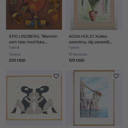
STIG LINDBERG. "Mannen
AGDA HOLST. Kukka-
som talar med fiska…
asetelma, öljy paneelill…
1 päivä
1 päivä
Tarjous
10 tarjousta
235 USD
129 USD