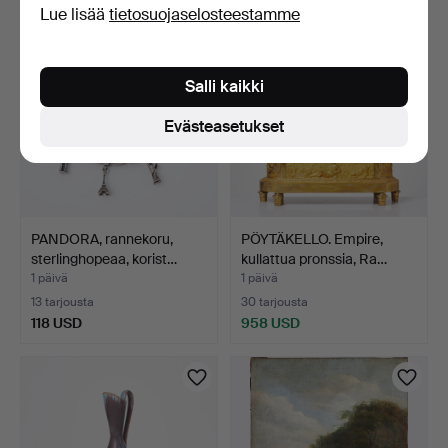
Lue lisää
tietosuojaselosteestamme
Salli kaikki
Evästeasetukset
PANDORA, rannekoru,
PÖYTÄKELLO. Empire,
sterlinghopeaa, korist…
kullattua pronssia, Ra…
1 päivä
1 päivä
13 tarjousta
30 tarjousta
118 USD
958 USD