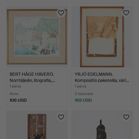
BERT HÅGE HÄVERÖ.
YRJÖ EDELMANN.
Norrtäljeån, litografia,…
Kompositio paketeilla, väri…
1 päivä
1 päivä
Arvio
2 tarjousta
106 USD
169 USD