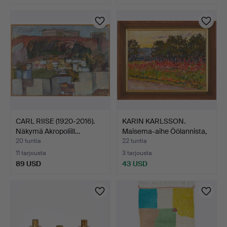
CARL RIISE (1920-2016).
KARIN KARLSSON.
Näkymä Akropoliill…
Maisema-aihe Öölannista,
ö…
20 tuntia
22 tuntia
11 tarjousta
3 tarjousta
89 USD
43 USD