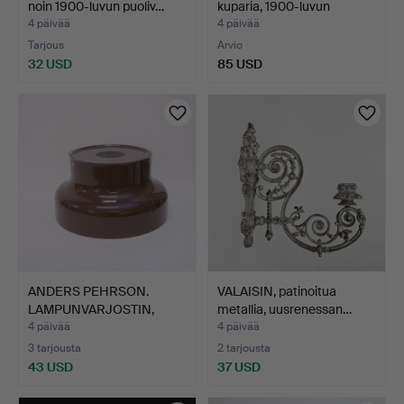
noin 1900-luvun puoliv…
kuparia, 1900-luvun
loppup…
4 päivää
4 päivää
Tarjous
Arvio
32 USD
85 USD
ANDERS PEHRSON.
VALAISIN, patinoitua
LAMPUNVARJOSTIN,
metallia, uusrenessan…
"BUMLING"…
4 päivää
4 päivää
3 tarjousta
2 tarjousta
43 USD
37 USD