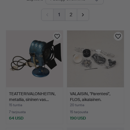
olevat
1
2
huutokaupat
TEATTERIVALONHEITIN,
VALAISIN, "Parentesi",
metallia, sininen vas…
FLOS, aikalainen.
15 tuntia
20 tuntia
7 tarjousta
15 tarjousta
64 USD
190 USD