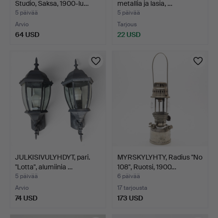
Studio, Saksa, 1900-lu…
metallia ja lasia, …
5 päivää
5 päivää
Arvio
Tarjous
64 USD
22 USD
JULKISIVULYHDYT, pari.
MYRSKYLYHTY, Radius "No
"Lotta", alumiinia …
108", Ruotsi, 1900…
5 päivää
6 päivää
Arvio
17 tarjousta
74 USD
173 USD