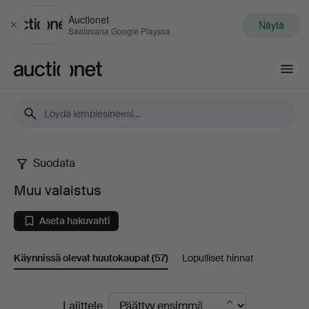
Auctionet
Näytä
Sulje
Saatavana Google Playssa
Auctionet.com
Suodata
Muu
Muu valaistus
valaistus
Aseta hakuvahti
Käynnissä olevat huutokaupat
(57)
Lopulliset hinnat
Käynnissä
Lajittele