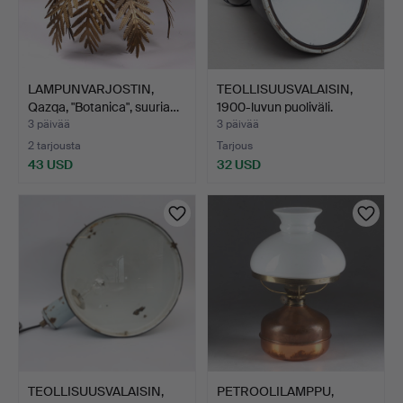
LAMPUNVARJOSTIN,
TEOLLISUUSVALAISIN,
Qazqa, "Botanica", suuria…
1900-luvun puoliväli.
3 päivää
3 päivää
2 tarjousta
Tarjous
43 USD
32 USD
TEOLLISUUSVALAISIN,
PETROOLILAMPPU,