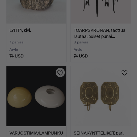
LYHTY, kivi.
TOARPSKRONAN, taottua
rautaa, puiset punai…
7 päivää
8 päivää
Arvio
Arvio
74 USD
74 USD
VARJOSTIMIA/LAMPUNKU
SEINÄKYNTTELIKÖT, pari,