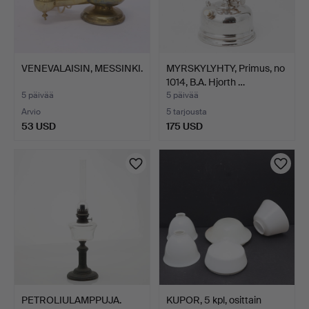
VENEVALAISIN, MESSINKI.
MYRSKYLYHTY, Primus, no
1014, B.A. Hjorth …
5 päivää
5 päivää
Arvio
5 tarjousta
53 USD
175 USD
PETROLIULAMPPUJA.
KUPOR, 5 kpl, osittain