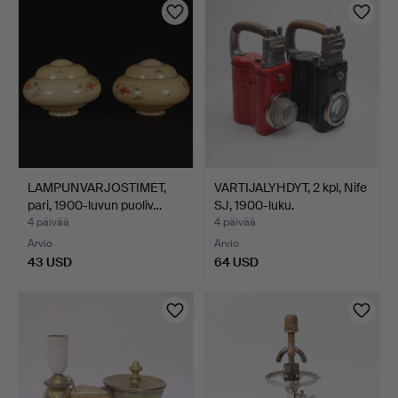
LAMPUNVARJOSTIMET,
VARTIJALYHDYT, 2 kpl, Nife
pari, 1900-luvun puoliv…
SJ, 1900-luku.
4 päivää
4 päivää
Arvio
Arvio
43 USD
64 USD