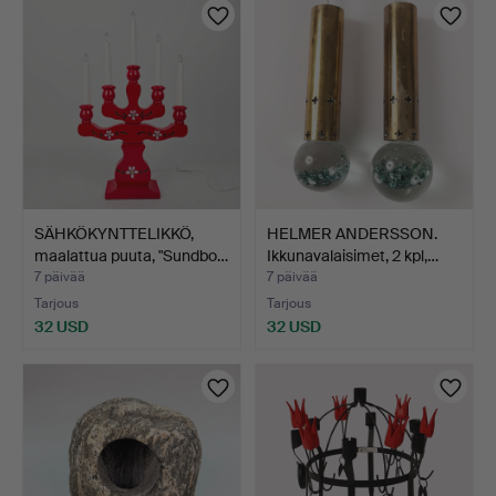
SÄHKÖKYNTTELIKKÖ,
HELMER ANDERSSON.
maalattua puuta, "Sundbo…
Ikkunavalaisimet, 2 kpl,…
7 päivää
7 päivää
Tarjous
Tarjous
32 USD
32 USD