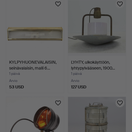
KYLPYHUONEVALAISIN,
LYHTY, ulkokäyttöön,
seinävalaisin, malli 6…
lyhtypylvääseen, 1900…
1 päivä
1 päivä
Arvio
Arvio
53 USD
127 USD