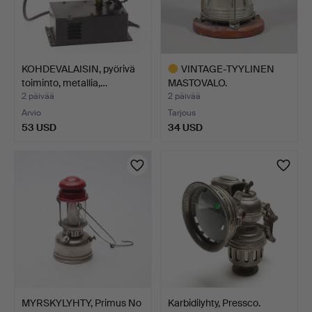
KOHDEVALAISIN, pyörivä
VINTAGE-TYYLINEN
toiminto, metallia,…
MASTOVALO.
2 päivää
2 päivää
Arvio
Tarjous
53 USD
34 USD
Valittu
esine
MYRSKYLYHTY, Primus No
Karbidilyhty, Pressco.