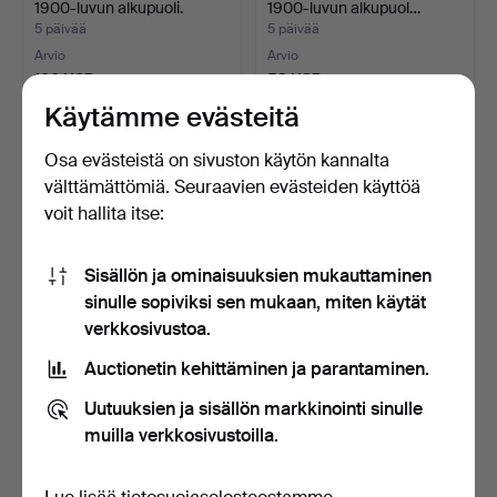
1900-luvun alkupuoli.
1900-luvun alkupuol…
5 päivää
5 päivää
Arvio
Arvio
106 USD
53 USD
Käytämme evästeitä
Osa evästeistä on sivuston käytön kannalta
välttämättömiä. Seuraavien evästeiden käyttöä
voit hallita itse:
Sisällön ja ominaisuuksien mukauttaminen
sinulle sopiviksi sen mukaan, miten käytät
verkkosivustoa.
LAMPUNRUNGOT, 2 kpl,
LYKTOR, 2 kpl, metallia,
Auctionetin kehittäminen ja parantaminen.
petrolilamppuun.
aikalaisia.
5 päivää
5 päivää
Uutuuksien ja sisällön markkinointi sinulle
Arvio
2 tarjousta
muilla verkkosivustoilla.
53 USD
43 USD