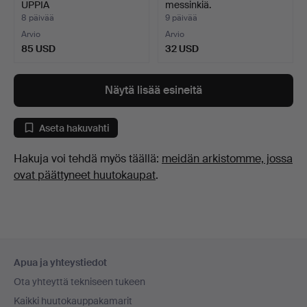
UPPIA
messinkiä.
KATTOVALAISIMIIN…
8 päivää
9 päivää
Arvio
Arvio
85 USD
32 USD
Näytä lisää esineitä
Aseta hakuvahti
Hakuja voi tehdä myös täällä:
meidän arkistomme, jossa
ovat päättyneet huutokaupat
.
Alatunnistenavigaatio
Apua ja yhteystiedot
Ota yhteyttä tekniseen tukeen
Kaikki huutokauppakamarit