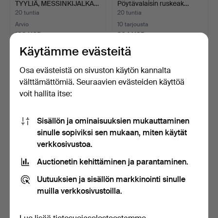
TYYLIÄ, MESSINKIJALKA…
Pöytävalaisin ruskeak…
20 tuntia
20 tuntia
Arvio
10 tarjousta
139 USD
264 USD
Käytämme evästeitä
Osa evästeistä on sivuston käytön kannalta
välttämättömiä. Seuraavien evästeiden käyttöä
voit hallita itse:
Sisällön ja ominaisuuksien mukauttaminen
sinulle sopiviksi sen mukaan, miten käytät
verkkosivustoa.
SININEN FORSÅ-
PÖYTÄVALAISIN, taidelasia,
Auctionetin kehittäminen ja parantaminen.
TYÖVALAISIN
Pukeberg, 1970/…
SÄÄDETTÄVÄLLÄ JA…
20 tuntia
20 tuntia
Uutuuksien ja sisällön markkinointi sinulle
Arvio
2 tarjousta
muilla verkkosivustoilla.
70 USD
37 USD