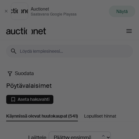
Auctionet
Näytä
Sulje
Saatavana Google Playssa
Auctionet.com
Suodata
Pöytävalaisimet
Pöytävalaisimet
Aseta hakuvahti
Käynnissä olevat huutokaupat
(541)
Lopulliset hinnat
Käynnissä
Lajittele