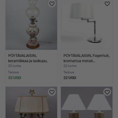
PÖYTÄVALAISIN,
PÖYTÄVALAISIN, Fagerhult,
keramiikkaa ja lasikupu,
kromattua metall…
Ca…
22 tuntia
22 tuntia
Tarjous
Tarjous
32 USD
22 USD