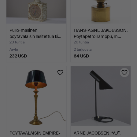
Pullo-mallinen
HANS-AGNE JAKOBSSON.
pöytävalaisin lasitettua ki…
Pöytäpetrolilamppu, m…
20 tuntia
20 tuntia
Arvio
2 tarjousta
232 USD
64 USD
PÖYTÄVALAISIN EMPIRE-
ARNE JACOBSEN. “AJ”.