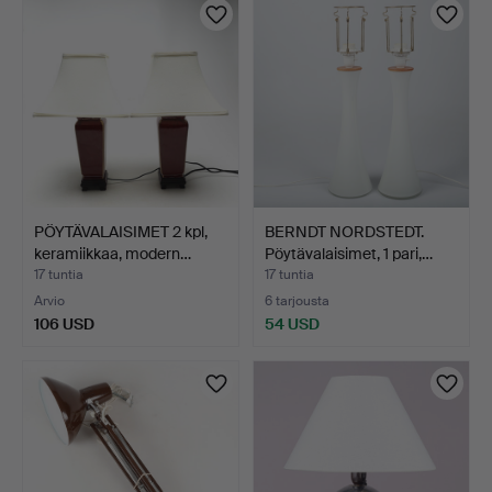
PÖYTÄVALAISIMET 2 kpl,
BERNDT NORDSTEDT.
keramiikkaa, modern…
Pöytävalaisimet, 1 pari,…
17 tuntia
17 tuntia
Arvio
6 tarjousta
106 USD
54 USD