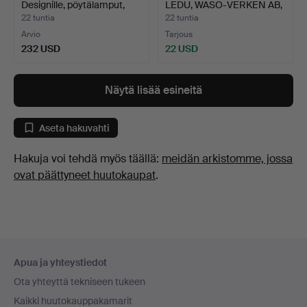
Designille, pöytälamput,
LEDU, WASO-VERKEN AB,
ma…
…
22 tuntia
22 tuntia
Arvio
Tarjous
232 USD
22 USD
Näytä lisää esineitä
Aseta hakuvahti
Hakuja voi tehdä myös täällä:
meidän arkistomme, jossa
ovat päättyneet huutokaupat
.
Alatunnistenavigaatio
Apua ja yhteystiedot
Ota yhteyttä tekniseen tukeen
Kaikki huutokauppakamarit