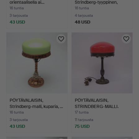
orientaalisella ai…
Strindberg-tyyppinen,
messi…
16 tuntia
16 tuntia
3 tarjousta
4 tarjousta
43 USD
48 USD
PÖYTÄVALAISIN,
PÖYTÄVALAISIN,
Strindberg-malli, kuparia, …
STRINDBERG-MALLI.
16 tuntia
17 tuntia
3 tarjousta
11 tarjousta
43 USD
75 USD