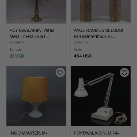
PÖYTÄVALAISIN, Ystad
AAGE RASMUS SELSBO:
Metall, metallia ja t…
Pari sylinterimäisiä l…
22 tuntia
22 tuntia
Tarjous
Arvio
22 USD
464 USD
INGO MAURER. M-
PÖYTÄVALAISIN, MINI-