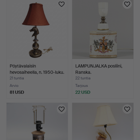
Pöytävalaisin
LAMPUNJALKA posliini,
hevosaiheella, n. 1950-luku.
Ranska.
21 tuntia
22 tuntia
Arvio
Tarjous
81 USD
22 USD