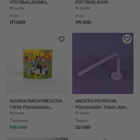
PÖYTÄVALAISIMIA,
PÖYTÄVALAISIN
messinkiä…
KRISTALLILASIA JA…
18 tuntia
18 tuntia
Arvio
Arvio
171 USD
174 USD
ROSINA WACHTMEISTER.
ANDERS PEHRSON.
f 1939. Pöytävalaisin…
Pöytävalaisin, Tuben, Atel…
18 tuntia
19 tuntia
7 tarjousta
Tarjous
106 USD
32 USD