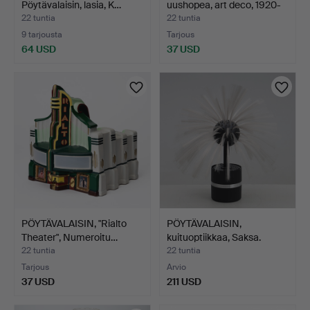
Pöytävalaisin, lasia, K…
uushopea, art deco, 1920-
lu…
22 tuntia
22 tuntia
9 tarjousta
Tarjous
64 USD
37 USD
PÖYTÄVALAISIN, "Rialto
PÖYTÄVALAISIN,
Theater", Numeroitu…
kuituoptiikkaa, Saksa.
22 tuntia
22 tuntia
Tarjous
Arvio
37 USD
211 USD