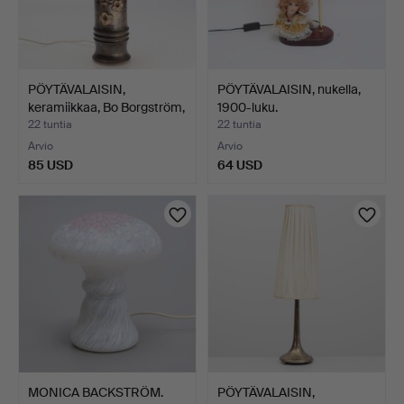
PÖYTÄVALAISIN,
PÖYTÄVALAISIN, nukella,
keramiikkaa, Bo Borgström,
1900-luku.
…
22 tuntia
22 tuntia
Arvio
Arvio
85 USD
64 USD
MONICA BACKSTRÖM.
PÖYTÄVALAISIN,