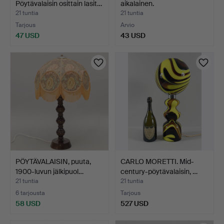
Pöytävalaisin osittain lasit…
aikalainen.
21 tuntia
21 tuntia
Tarjous
Arvio
47 USD
43 USD
PÖYTÄVALAISIN, puuta,
CARLO MORETTI. Mid-
1900-luvun jälkipuol…
century-pöytävalaisin, …
21 tuntia
21 tuntia
6 tarjousta
Tarjous
58 USD
527 USD