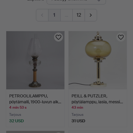
olevat
1
…
12
huutokaupat
PETROOLILAMPPU,
PEILL & PUTZLER,
pöytämalli, 1900-luvun alk…
pöytälamppu, lasia, messi…
4 min 53 s
43 min
Tarjous
Tarjous
32 USD
31 USD