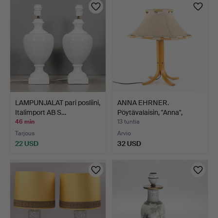
LAMPUNJALAT pari posliini,
ANNA EHRNER.
Italimport AB S…
Pöytävalaisin, "Anna",
Ateljé…
46 min
13 tuntia
Tarjous
Arvio
22 USD
32 USD