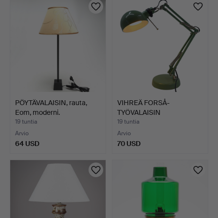
PÖYTÄVALAISIN, rauta,
VIHREÄ FORSÅ-
Eom, moderni.
TYÖVALAISIN
SÄÄDETTÄVÄLLÄ JA …
19 tuntia
19 tuntia
Arvio
Arvio
64 USD
70 USD