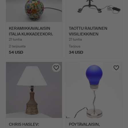
KERAMIIKKAVALAISIN
TAOTTU RAUTAINEN
ITALIA KUKKADEEKORI.
VIISILIEKKINEN
PÖYTÄVALAI…
21 tuntia
21 tuntia
2 tarjousta
Tarjous
54 USD
34 USD
CHRIS HASLEV:
PÖYTÄVALAISIN,