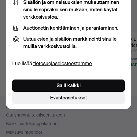
Sisällön ja ominaisuuksien mukauttaminen
sinulle sopiviksi sen mukaan, miten käytät
verkkosivustoa.
Auctionetin kehittäminen ja parantaminen.
Uutuuksien ja sisällön markkinointi sinulle
HÖYRYKONE, John
RULETTIPYÖRÄ, Sk
JÄÄKIE
Ericsson, Alga.
Pokeripyörä, 1900-
"Hurric
muilla verkkosivustoilla.
luvun a…
& Co,…
Myyty 24 kesä 2026
Myyty 23 kesä 2026
Myyty 2
4 tarjousta
8 tarjousta
16 tarjou
Lue lisää
tietosuojaselosteestamme
48 USD
64 USD
127 US
Salli kaikki
Evästeasetukset
Alatunnistenavigaatio
Apua ja yhteystiedot
Ota yhteyttä tekniseen tukeen
Kaikki huutokauppakamarit
Maksuvaihtoehdot