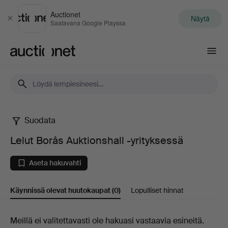
Auctionet
Näytä
Sulje
Saatavana Google Playssa
Auctionet.com
Suodata
Lelut
Lelut Borås Auktionshall -yrityksessä
Borås
Aseta hakuvahti
Auktionshall
Käynnissä olevat huutokaupat
(0)
Lopulliset hinnat
-
yrityksessä
Käynnissä
Meillä ei valitettavasti ole hakuasi vastaavia esineitä.