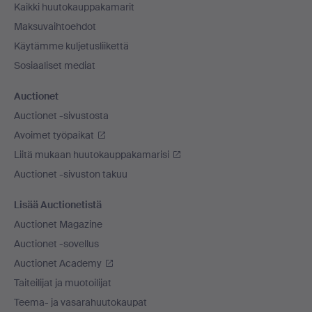
Kaikki huutokauppakamarit
Maksuvaihtoehdot
Käytämme kuljetusliikettä
Sosiaaliset mediat
Auctionet
Auctionet -sivustosta
Avoimet työpaikat
Liitä mukaan huutokauppakamarisi
Auctionet -sivuston takuu
Lisää Auctionetistä
Auctionet Magazine
Auctionet -sovellus
Auctionet Academy
Taiteilijat ja muotoilijat
Teema- ja vasarahuutokaupat