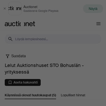
Auctionet
Näytä
Sulje
Saatavana Google Playssa
Auctionet.com
Suodata
Lelut
Lelut Auktionshuset STO Bohuslän -
Auktionshuset
yrityksessä
STO
Aseta hakuvahti
Bohuslän
Käynnissä olevat huutokaupat
(5)
Lopulliset hinnat
-