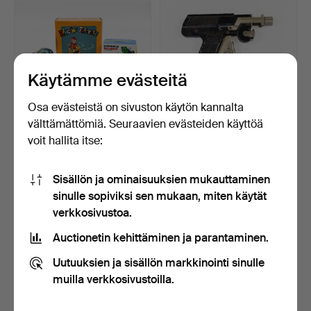
Käytämme evästeitä
Osa evästeistä on sivuston käytön kannalta
välttämättömiä. Seuraavien evästeiden käyttöä
PELTILELUT, 3 osaa, mm.
LEIKKIPISTOOLI, "Brownie-
voit hallita itse:
Jumping Frog, Ring…
gun", 1900-luvun …
2 päivää
4 päivää
Arvio
Arvio
Sisällön ja ominaisuuksien mukauttaminen
53 USD
64 USD
sinulle sopiviksi sen mukaan, miten käytät
verkkosivustoa.
Auctionetin kehittäminen ja parantaminen.
Uutuuksien ja sisällön markkinointi sinulle
muilla verkkosivustoilla.