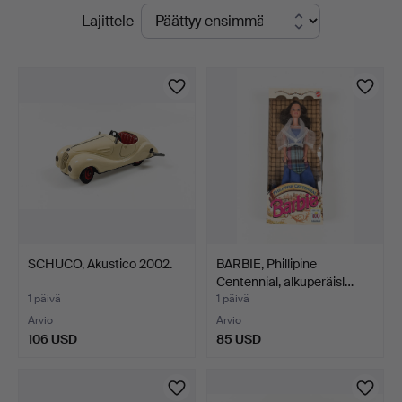
Käynnissä
Lajittele
yrityksessä
olevat
huutokaupat
SCHUCO, Akustico 2002.
BARBIE, Phillipine
Centennial, alkuperäisl…
1 päivä
1 päivä
Arvio
Arvio
106 USD
85 USD