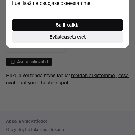
Lue lisää
tietosuojaselosteestamme
ALBUMI, sis. mm. Aku
Salli kaikki
Ankka, Mikki Hiiri ym…
7 päivää
Evästeasetukset
6 tarjousta
69 USD
Aseta hakuvahti
Hakuja voi tehdä myös täällä:
meidän arkistomme, jossa
ovat päättyneet huutokaupat
.
Alatunnistenavigaatio
Apua ja yhteystiedot
Ota yhteyttä tekniseen tukeen