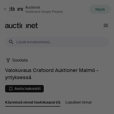
Auctionet
Näytä
Sulje
Saatavana Google Playssa
Auctionet.com
Suodata
Valokuvaus
Valokuvaus Crafoord Auktioner Malmö -
Crafoord
yrityksessä
Auktioner
Aseta hakuvahti
Malmö
Käynnissä olevat huutokaupat
(0)
Lopulliset hinnat
-