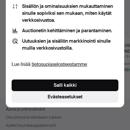
Sisällön ja ominaisuuksien mukauttaminen
sinulle sopiviksi sen mukaan, miten käytät
verkkosivustoa.
Auctionetin kehittäminen ja parantaminen.
Uutuuksien ja sisällön markkinointi sinulle
RALPH NYKVIST.
NOBUYOSHI ARAKI
AUGUS
muilla verkkosivustoilla.
Valokuva, "Färja
(FÖDD 1940). Polaroid,
STRIN
Trelleborg…
2 k…
MUOTO
Myyty 22 kesä 2026
Myyty 15 kesä 2026
Myyty 5 
VALOPA
Lue lisää
tietosuojaselosteestamme
17 tarjousta
14 tarjousta
2 tarjous
233 USD
950 USD
37 USD
Salli kaikki
Evästeasetukset
Alatunnistenavigaatio
Apua ja yhteystiedot
Ota yhteyttä tekniseen tukeen
Kaikki huutokauppakamarit