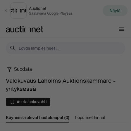
Auctionet
Näytä
Sulje
Saatavana Google Playssa
Auctionet.com
Suodata
Valokuvaus
Valokuvaus Laholms Auktionskammare -
Laholms
yrityksessä
Auktionskammare
Aseta hakuvahti
-
Käynnissä olevat huutokaupat
(0)
Lopulliset hinnat
yrityksessä