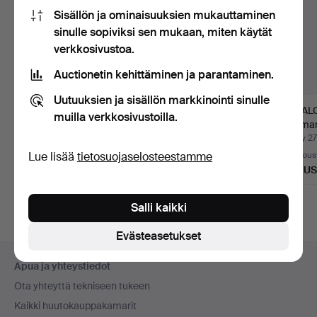
Sisällön ja ominaisuuksien mukauttaminen
sinulle sopiviksi sen mukaan, miten käytät
verkkosivustoa.
Auctionetin kehittäminen ja parantaminen.
Uutuuksien ja sisällön markkinointi sinulle
RICHARD RYAN.
RICHARD RYAN.
VAL
muilla verkkosivustoilla.
Valokuva, "Dance New
Valokuva, "Morning
”Human
York".
Bliss".
Liberty
Myyty 23 touko 2026
Myyty 13 touko 2026
Myyty 27
Lue lisää
tietosuojaselosteestamme
7 tarjousta
6 tarjousta
2 tarjous
211 USD
117 USD
365 U
Valittu
esine
Salli kaikki
Evästeasetukset
Alatunnistenavigaatio
Apua ja yhteystiedot
Ota yhteyttä tekniseen tukeen
Kaikki huutokauppakamarit