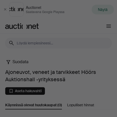
Auctionet
Näytä
Sulje
Saatavana Google Playssa
Auctionet.com
Suodata
Ajoneuvot,
Ajoneuvot, veneet ja tarvikkeet Höörs
veneet
Auktionshall -yrityksessä
ja
Aseta hakuvahti
tarvikkeet
Käynnissä olevat huutokaupat
(0)
Lopulliset hinnat
Höörs