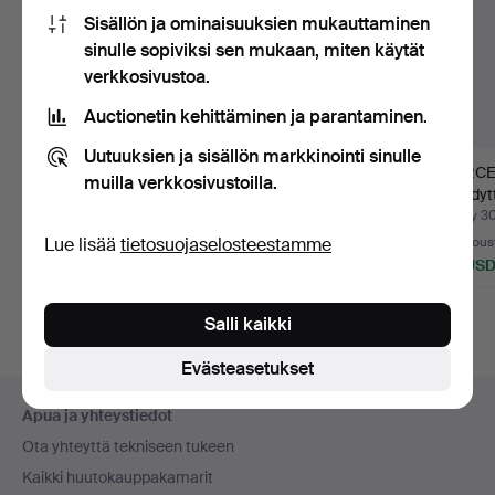
Sisällön ja ominaisuuksien mukauttaminen
sinulle sopiviksi sen mukaan, miten käytät
verkkosivustoa.
Auctionetin kehittäminen ja parantaminen.
Uutuuksien ja sisällön markkinointi sinulle
NAISTENPYÖRIÄ 2 kpl.
NAISTENPYÖRÄ,
MERCE
muilla verkkosivustoilla.
"Nova", 3-vaihteinen,
jäähdyt
Skepps…
ja me…
Myyty 1 elo 2026
Myyty 28 kesä 2026
Myyty 3
Lue lisää
tietosuojaselosteestamme
12 tarjousta
16 tarjousta
3 tarjous
85 USD
233 USD
43 US
Salli kaikki
Evästeasetukset
Alatunnistenavigaatio
Apua ja yhteystiedot
Ota yhteyttä tekniseen tukeen
Kaikki huutokauppakamarit