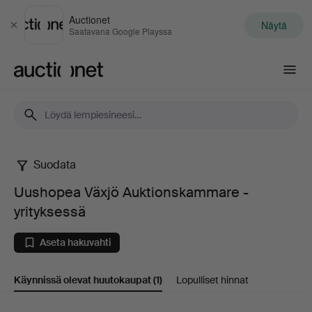
Auctionet
Näytä
Sulje
Saatavana Google Playssa
Auctionet.com
Suodata
Uushopea
Uushopea Växjö Auktionskammare -
Växjö
yrityksessä
Auktionskammare
Aseta hakuvahti
-
Käynnissä olevat huutokaupat
(1)
Lopulliset hinnat
yrityksessä