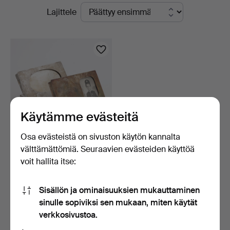
Käynnissä
Lajittele
olevat
huutokaupat
Käytämme evästeitä
Osa evästeistä on sivuston käytön kannalta
välttämättömiä. Seuraavien evästeiden käyttöä
VALOKUVANKEHYKSET, 2
voit hallita itse:
kpl, pöytämalli, uush…
6 päivää
Tarjous
Sisällön ja ominaisuuksien mukauttaminen
32 USD
sinulle sopiviksi sen mukaan, miten käytät
verkkosivustoa.
Aseta hakuvahti