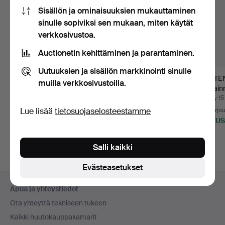
Sisällön ja ominaisuuksien mukauttaminen
sinulle sopiviksi sen mukaan, miten käytät
verkkosivustoa.
Auctionetin kehittäminen ja parantaminen.
Uutuuksien ja sisällön markkinointi sinulle
KOKOELMA
KYPÄRÄ, M/1886
KAPTE
muilla verkkosivustoilla.
UNIFORMUTARVIKKEI
miehistölle, Skånska
Taalain
TA.
Dragon…
190…
Myyty 25 heinä 2026
Myyty 25 heinä 2026
Myyty 15
Lue lisää
tietosuojaselosteestamme
10 tarjousta
34 tarjousta
28 tarjo
201 USD
444 USD
360 U
Salli kaikki
Evästeasetukset
Alatunnistenavigaatio
Apua ja yhteystiedot
Ota yhteyttä tekniseen tukeen
Kaikki huutokauppakamarit