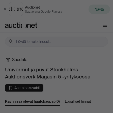
Auctionet
Näytä
Sulje
Saatavana Google Playssa
Auctionet.com
Suodata
Univormut
Univormut ja puvut Stockholms
ja
Auktionsverk Magasin 5 -yrityksessä
puvut
Aseta hakuvahti
Stockholms
Käynnissä olevat huutokaupat
(0)
Lopulliset hinnat
Auktionsverk