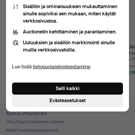
Sisällön ja ominaisuuksien mukauttaminen
sinulle sopiviksi sen mukaan, miten käytät
verkkosivustoa.
Auctionetin kehittäminen ja parantaminen.
Uutuuksien ja sisällön markkinointi sinulle
UPSEERIN SAPELI
SAPELI M/1893
KIVÄÄRI
muilla verkkosivustoilla.
TUPPELLA, George V,
TUPELLA, ratsuväen, E.
1800-lu
Englan…
Svall…
Myyty 9 heinä 2026
Myyty 2 kesä 2026
Myyty 26
Lue lisää
tietosuojaselosteestamme
12 tarjousta
18 tarjousta
16 tarjou
117 USD
180 USD
148 US
Salli kaikki
Evästeasetukset
Alatunnistenavigaatio
Apua ja yhteystiedot
Ota yhteyttä tekniseen tukeen
Kaikki huutokauppakamarit