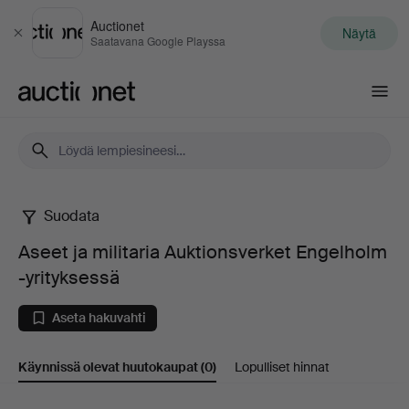
Auctionet
Näytä
Sulje
Saatavana Google Playssa
Auctionet.com
Suodata
Aseet
Aseet ja militaria Auktionsverket Engelholm
ja
-yrityksessä
militaria
Aseta hakuvahti
Auktionsverket
Käynnissä olevat huutokaupat
(0)
Lopulliset hinnat
Engelholm