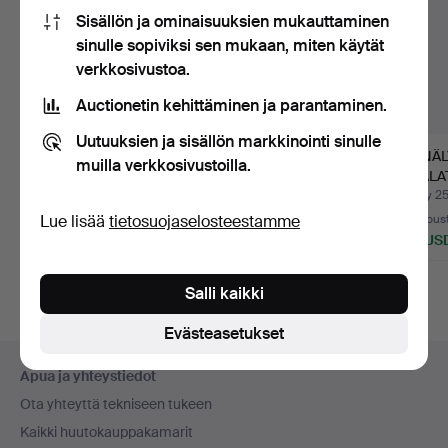
Sisällön ja ominaisuuksien mukauttaminen
sinulle sopiviksi sen mukaan, miten käytät
verkkosivustoa.
Auctionetin kehittäminen ja parantaminen.
Uutuuksien ja sisällön markkinointi sinulle
SEINÄVALAISIMET,
SEINÄVALAISIMET,
SEINÄL
muilla verkkosivustoilla.
PARI, TERZANI.
ASEA-SKANDIA,
MAALAT
KOLME KAPPA…
LASIA, 
Myyty 30 heinä 2026
Myyty 8 heinä 2026
Myyty 25
Lue lisää
tietosuojaselosteestamme
13 tarjousta
Tarjous
7 tarjous
232 USD
106 USD
132 US
Salli kaikki
Evästeasetukset
Alatunnistenavigaatio
Apua ja yhteystiedot
Ota yhteyttä tekniseen tukeen
Kaikki huutokauppakamarit