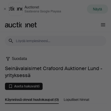
Auctionet
Näytä
Sulje
Saatavana Google Playssa
Auctionet.com
Suodata
Seinävalaisimet
Seinävalaisimet Crafoord Auktioner Lund -
Crafoord
yrityksessä
Auktioner
Aseta hakuvahti
Lund
Käynnissä olevat huutokaupat
(0)
Lopulliset hinnat
-