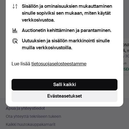
Sisällön ja ominaisuuksien mukauttaminen
sinulle sopiviksi sen mukaan, miten käytät
verkkosivustoa.
Auctionetin kehittäminen ja parantaminen.
Uutuuksien ja sisällön markkinointi sinulle
VOINKIRNIN,
MITTAUSVÄLINEET, 2
TALONP
muilla verkkosivustoilla.
talonpoikainen, 1800-
kpl, 1800-luku.
STÖÄ, 
luvun lop…
ruuvipur
Myyty 14 heinä 2026
Myyty 10 kesä 2026
Myyty 3
Lue lisää
tietosuojaselosteestamme
Arvio
8 tarjousta
Tarjous
53 USD
64 USD
32 USD
Salli kaikki
Evästeasetukset
Alatunnistenavigaatio
Apua ja yhteystiedot
Ota yhteyttä tekniseen tukeen
Kaikki huutokauppakamarit