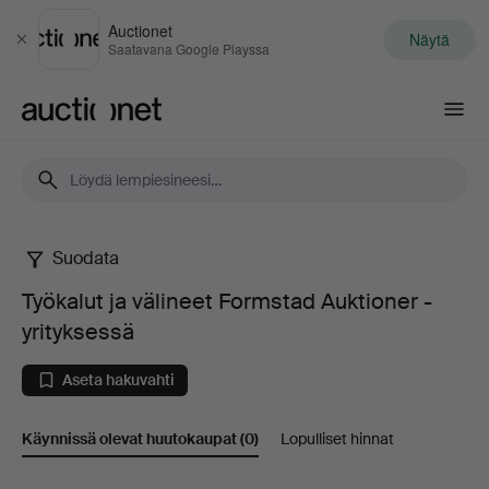
Auctionet
Näytä
Sulje
Saatavana Google Playssa
Auctionet.com
Suodata
Työkalut
Työkalut ja välineet Formstad Auktioner -
ja
yrityksessä
välineet
Aseta hakuvahti
Formstad
Käynnissä olevat huutokaupat
(0)
Lopulliset hinnat
Auktioner