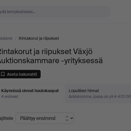
alokivet
/
Rintakorut ja riipukset
intakorut ja riipukset Växjö
Auktionskammare -yrityksessä
Aseta hakuvahti
Käynnissä olevat huutokaupat
Lopulliset hinnat
4 esineet
Arkistomme, jossa on yli 4 470 00
äynnissä
ajittele
levat