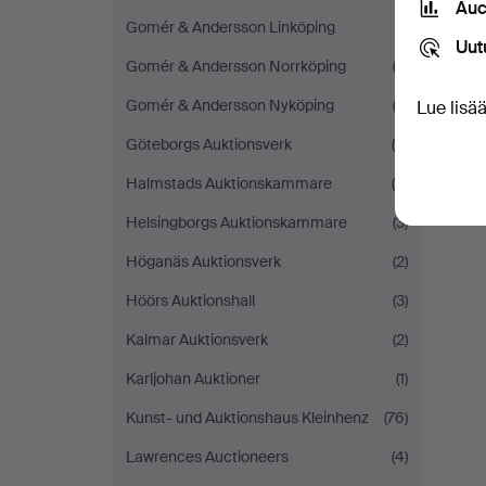
Auc
Gomér & Andersson Linköping
(1)
Uut
Gomér & Andersson Norrköping
(3)
Gomér & Andersson Nyköping
(2)
Lue lisä
Göteborgs Auktionsverk
(5)
Halmstads Auktionskammare
(4)
Helsingborgs Auktionskammare
(3)
Höganäs Auktionsverk
(2)
Höörs Auktionshall
(3)
Kalmar Auktionsverk
(2)
Karljohan Auktioner
(1)
Kunst- und Auktionshaus Kleinhenz
(76)
Lawrences Auctioneers
(4)