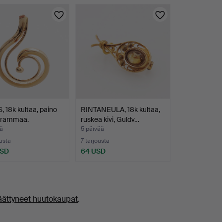
, 18k kultaa, paino
RINTANEULA, 18k kultaa,
grammaa.
ruskea kivi, Guldv…
ä
5 päivää
ousta
7 tarjousta
USD
64 USD
äättyneet huutokaupat
.