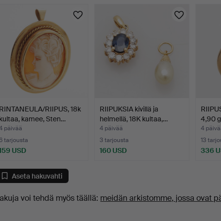
uutokaupat
RINTANEULA/RIIPUS, 18k
RIIPUKSIA kivillä ja
RIIPUS
kultaa, kamee, Sten…
helmellä, 18K kultaa,…
4,90 
4 päivää
4 päivää
4 päivä
6 tarjousta
3 tarjousta
13 tarj
159 USD
160 USD
336 
Aseta hakuvahti
akuja voi tehdä myös täällä:
meidän arkistomme, jossa ovat p