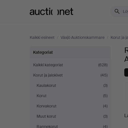
Auctionet.com
Kaikki esineet
/
Växjö Auktionskammare
/
Korut ja j
R
Rintakorut
Kategoriat
ja
Kaikki kategoriat
(628)
Korut ja jalokivet
(45)
riipukset
Kaulakorut
(3)
Växjö
Korut
(5)
Auktionskammare
Korvakorut
(4)
K
L
Muut korut
(3)
-
o
Rannekorut
(4)