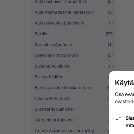
Auktionshuset Thörner & Ek
(5)
Auktionsmagasinet Vänersborg
(2)
Auktionsverket Engelholm
(1)
Balclis
(57)
Barcelona Auctions
(4)
Batemans of Stamford
(5)
Bidstrup Auktioner
(1)
Bishop & Miller
(3)
Käytä
Björnssons Auktionskammare
(10)
Osa eväs
Chalkwell Auctions
(31)
evästeide
Ekenbergs Auktioner
(1)
Sis
Garpenhus Auktioner
(3)
mit
Gomér & Andersson Jönköping
(3)