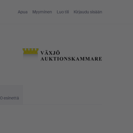
Apua
Myyminen
Luo tili
Kirjaudu sisään
0 esinettä