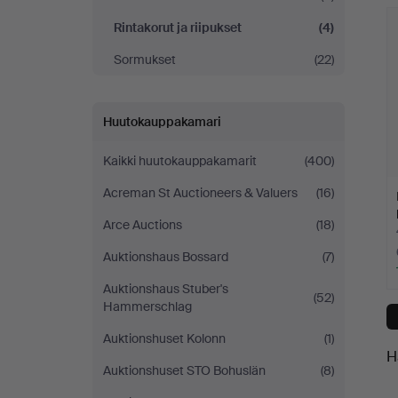
h
yrityksessä
Rintakorut ja riipukset
(4)
Sormukset
(22)
Huutokauppakamari
Kaikki huutokauppakamarit
(400)
Acreman St Auctioneers & Valuers
(16)
Arce Auctions
(18)
Auktionshaus Bossard
(7)
Auktionshaus Stuber's
(52)
Hammerschlag
Auktionshuset Kolonn
(1)
H
Auktionshuset STO Bohuslän
(8)