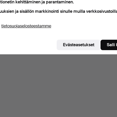
tionetin kehittäminen ja parantaminen.
uuksien ja sisällön markkinointi sinulle muilla verkkosivustoill
ä
tietosuojaselosteestamme
Evästeasetukset
Salli