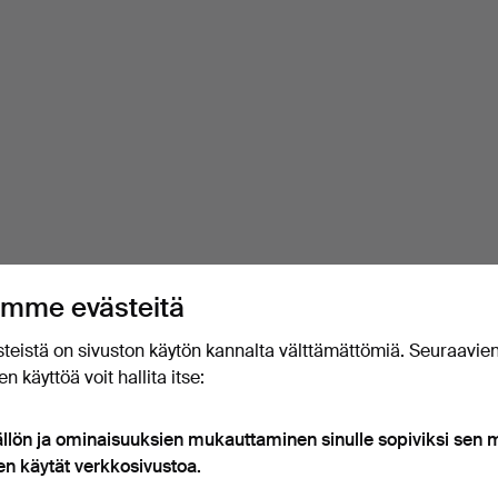
mme evästeitä
teistä on sivuston käytön kannalta välttämättömiä. Seuraavie
n käyttöä voit hallita itse:
ällön ja ominaisuuksien mukauttaminen sinulle sopiviksi sen
en käytät verkkosivustoa.