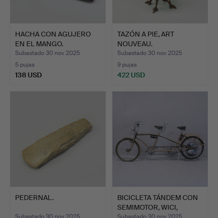
HACHA CON AGUJERO
TAZÓN A PIE, ART
EN EL MANGO.
NOUVEAU.
Subastado 30 nov 2025
Subastado 30 nov 2025
5 pujas
9 pujas
138 USD
422 USD
PEDERNAL.
BICICLETA TÁNDEM CON
SEMIMOTOR, WICI,
AÑOS…
Subastado 30 nov 2025
Subastado 30 nov 2025