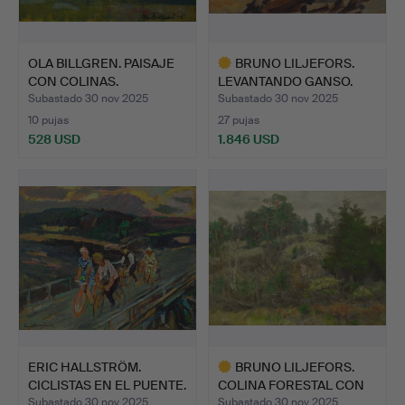
OLA BILLGREN. PAISAJE
BRUNO LILJEFORS.
CON COLINAS.
LEVANTANDO GANSO.
Subastado 30 nov 2025
Subastado 30 nov 2025
10 pujas
27 pujas
528 USD
1.846 USD
Lote
seleccionado
ERIC HALLSTRÖM.
BRUNO LILJEFORS.
CICLISTAS EN EL PUENTE.
COLINA FORESTAL CON
JARDÍ…
Subastado 30 nov 2025
Subastado 30 nov 2025