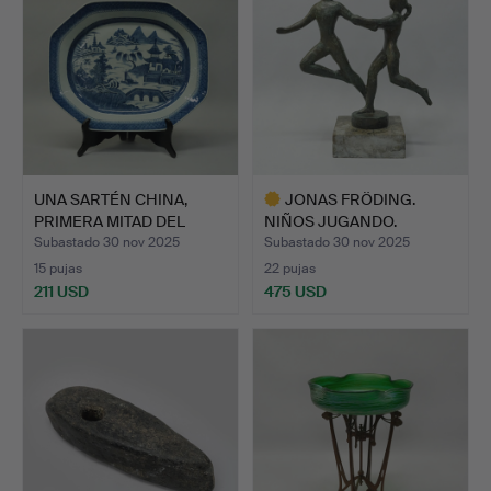
UNA SARTÉN CHINA,
JONAS FRÖDING.
PRIMERA MITAD DEL
NIÑOS JUGANDO.
SIGLO …
Subastado 30 nov 2025
Subastado 30 nov 2025
15 pujas
22 pujas
211 USD
475 USD
Lote
seleccionado