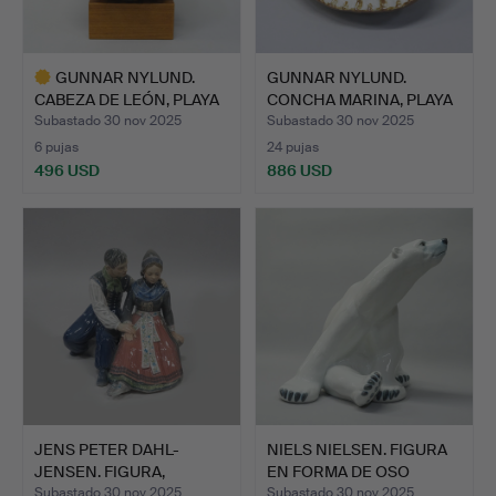
GUNNAR NYLUND.
GUNNAR NYLUND.
CABEZA DE LEÓN, PLAYA
CONCHA MARINA, PLAYA
DE ME…
DE MET…
Subastado 30 nov 2025
Subastado 30 nov 2025
6 pujas
24 pujas
496 USD
886 USD
Lote
seleccionado
JENS PETER DAHL-
NIELS NIELSEN. FIGURA
JENSEN. FIGURA,
EN FORMA DE OSO
«CORTEJO».
POLA…
Subastado 30 nov 2025
Subastado 30 nov 2025