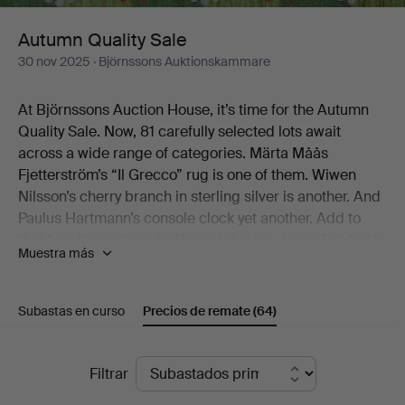
Autumn Quality Sale
30 nov 2025
· Björnssons Auktionskammare
At Björnssons Auction House, it’s time for the Autumn
Quality Sale. Now, 81 carefully selected lots await
across a wide range of categories. Märta Måås
Fjetterström’s “Il Grecco” rug is one of them. Wiwen
Nilsson’s cherry branch in sterling silver is another. And
Paulus Hartmann’s console clock yet another. Add to
that four (!) paintings by Bruno Liljefors, Jonas Fröding’s
Muestra más
Playing Children, the jubilee bowl from Royal
Copenhagen’s Musselmalet service, and Gianni
Colombo’s graphic play from the early 1970s.
Subastas en curso
Precios de remate
(64)
There you have a few of the catalogue’s little treats.
Precios
Filtrar
We warmly welcome you to Björnssons Auction House
de
to discover the rest for yourself!