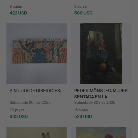
9 pujas
3 pujas
422 USD
580 USD
PINTURA DE DISFRACES.
PEDER MÖNSTED. MUJER
SENTADA EN LA
VENTANA.
Subastado 30 nov 2025
Subastado 30 nov 2025
20 pujas
16 pujas
633 USD
528 USD