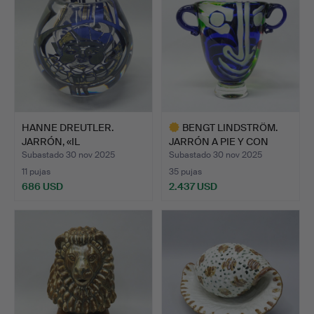
HANNE DREUTLER.
BENGT LINDSTRÖM.
JARRÓN, «IL
JARRÓN A PIE Y CON
PANTALONE», DE…
PERCHA…
Subastado 30 nov 2025
Subastado 30 nov 2025
11 pujas
35 pujas
686 USD
2.437 USD
Lote
seleccionado