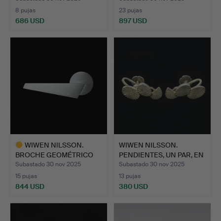
8 pujas
23 pujas
686 USD
897 USD
WIWEN NILSSON.
WIWEN NILSSON.
BROCHE GEOMÉTRICO
PENDIENTES, UN PAR, EN
PLANO.
FORM…
Subastado 30 nov 2025
Subastado 30 nov 2025
15 pujas
13 pujas
844 USD
380 USD
Lote
seleccionado