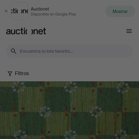
Auctionet
Mostrar
Cerrar
Disponible en Google Play
Auctionet.com
Filtros
Autumn
Quality
Sale