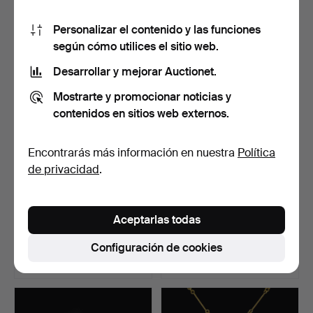
50 pujas
6 pujas
Personalizar el contenido y las funciones
1.424 USD
1.009 USD
según cómo utilices el sitio web.
Desarrollar y mejorar Auctionet.
Mostrarte y promocionar noticias y
contenidos en sitios web externos.
Encontrarás más información en nuestra
Política
de privacidad
.
STAFFAN SANDBERG.
STAFFAN SANDBERG.
Aceptarlas todas
ANILLO, «ANÉMONA
ANILLO, «ANÉMONA
MARINA».
MARINA».
Subastado 30 nov 2025
Subastado 30 nov 2025
Configuración de cookies
15 pujas
10 pujas
306 USD
285 USD