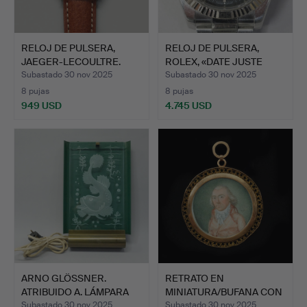
RELOJ DE PULSERA,
RELOJ DE PULSERA,
JAEGER-LECOULTRE.
ROLEX, «DATE JUSTE
«MEMOV…
TURN-…
Subastado 30 nov 2025
Subastado 30 nov 2025
8 pujas
8 pujas
949 USD
4.745 USD
ARNO GLÖSSNER.
RETRATO EN
ATRIBUIDO A. LÁMPARA
MINIATURA/BUFANA CON
DE PAR…
MARCO DE O…
Subastado 30 nov 2025
Subastado 30 nov 2025