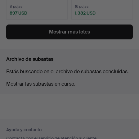
8 pujas
16 pujas
897 USD
1.382 USD
Lote
seleccionado
Mostrar más lotes
Archivo de subastas
Estás buscando en el archivo de subastas concluidas.
Mostrar las subastas en curso.
Navegación
Ayuda y contacto
en
Contacta con el servicio de atención al cliente