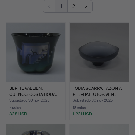
1
2
remate
Viewing 24-28/11 1-5 pm.
BERTIL VALLIEN.
TOBIA SCARPA. TAZÓN A
CUENCO, COSTA BODA.
PIE, «BATTUTO», VENI…
Subastado 30 nov 2025
Subastado 30 nov 2025
7 pujas
19 pujas
338 USD
1.231 USD