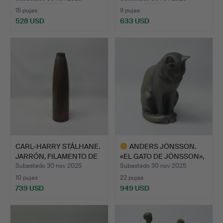
15 pujas
9 pujas
528 USD
633 USD
CARL-HARRY STÅLHANE.
ANDERS JÖNSSON.
JARRÓN, FILAMENTO DE
«EL GATO DE JÖNSSON»,
…
LATA…
Subastado 30 nov 2025
Subastado 30 nov 2025
10 pujas
22 pujas
739 USD
949 USD
Lote
seleccionado