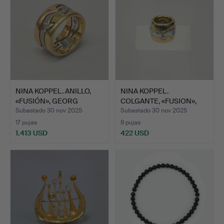
NINA KOPPEL. ANILLO,
NINA KOPPEL.
«FUSIÓN», GEORG
COLGANTE, «FUSION»,
JENSE…
GEORG JEN…
Subastado 30 nov 2025
Subastado 30 nov 2025
17 pujas
9 pujas
1.413 USD
422 USD