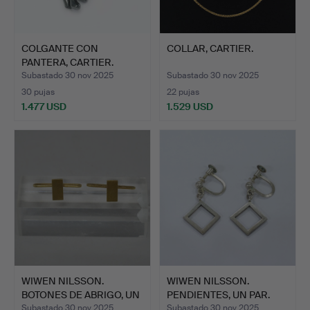
COLGANTE CON
COLLAR, CARTIER.
PANTERA, CARTIER.
Subastado 30 nov 2025
Subastado 30 nov 2025
30 pujas
22 pujas
1.477 USD
1.529 USD
WIWEN NILSSON.
WIWEN NILSSON.
BOTONES DE ABRIGO, UN
PENDIENTES, UN PAR.
PAR.
Subastado 30 nov 2025
Subastado 30 nov 2025