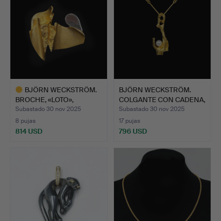
BJÖRN WECKSTRÖM.
BJÖRN WECKSTRÖM.
BROCHE, «LOTO»,
COLGANTE CON CADENA,
LAPONIA.
«EN …
Subastado 30 nov 2025
Subastado 30 nov 2025
8 pujas
17 pujas
814 USD
796 USD
Lote
seleccionado