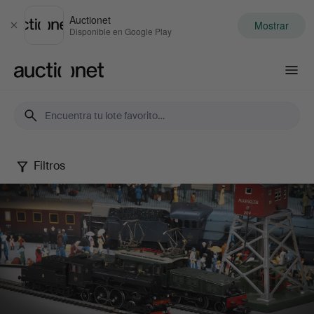
Auctionet
Mostrar
Cerrar
Disponible en Google Play
Auctionet.com
Filtros
Time
for
departure:
A
fine