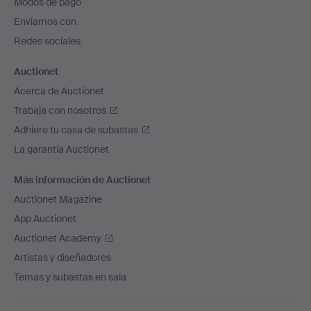
Modos de pago
de
Enviamos con
página
Redes sociales
Auctionet
Acerca de Auctionet
Trabaja con nosotros
Adhiere tu casa de subastas
La garantía Auctionet
Más información de Auctionet
Auctionet Magazine
App Auctionet
Auctionet Academy
Artistas y diseñadores
Temas y subastas en sala