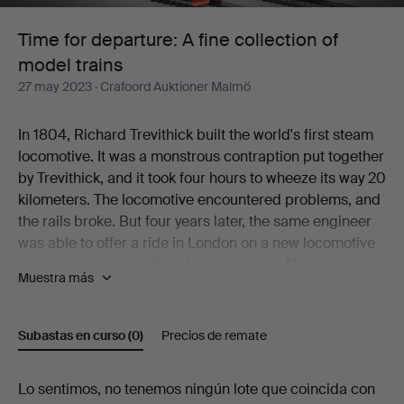
collection
Time for departure: A fine collection of
model trains
of
27 may 2023
· Crafoord Auktioner Malmö
model
In 1804, Richard Trevithick built the world's first steam
trains
locomotive. It was a monstrous contraption put together
by Trevithick, and it took four hours to wheeze its way 20
kilometers. The locomotive encountered problems, and
the rails broke. But four years later, the same engineer
was able to offer a ride in London on a new locomotive
and charged one shilling for a short trip. Many were
Muestra más
fascinated by the black machine that belched thick
clouds of steam. However, few understood the
significance of this new vehicle. In a century that would
Subastas en curso
(0)
Precios de remate
be marked by rapid and all-encompassing
industrialization, trains became indispensable -
Subastas
Lo sentimos, no tenemos ningún lote que coincida con
whether they chugged out of the modern cast-iron and