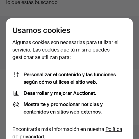
lo que estás buscando.
glass railway stations of the big cities or traversed the
en
prairies of the American continent. The railway paved
curso
the way into the future, even though the locomotives
Consejos para mejorar la búsqueda
would later be electrified.
Usamos cookies
La función de búsqueda también admite partes de
Algunas cookies son necesarias para utilizar el
palabras. Por ejemplo si buscas
braz
te aparecerán
servicio. Las cookies que tú mismo puedes
resultados para
braz
alete
.
gestionar se utilizan para:
Personalizar el contenido y las funciones
según cómo utilices el sitio web.
Estos son los lotes existentes
Desarrollar y mejorar Auctionet.
nuestro archivo que coinciden con
Mostrarte y promocionar noticias y
tu búsqueda.
contenidos en sitios web externos.
Mostrar todos los lotes
Encontrarás más información en nuestra
Política
de privacidad
.