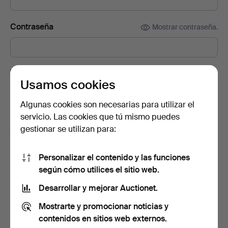
Contraseña
Mostrar contraseña.
Suscríbete a la newsletter de Auctionet.
(opcional)
Usamos cookies
En ella encontrarás consejos de nuestros expertos, lotes
seleccionados e inspiración. Y si cambias de opinión, puedes
Algunas cookies son necesarias para utilizar el
darte de baja muy fácilmente.
servicio. Las cookies que tú mismo puedes
gestionar se utilizan para:
Soy mayor de 18 años y acepto los
términos y
condiciones de uso
, y confirmo que he leído la
política
de privacidad
.
Personalizar el contenido y las funciones
según cómo utilices el sitio web.
Crear cuenta
Desarrollar y mejorar Auctionet.
Mostrarte y promocionar noticias y
contenidos en sitios web externos.