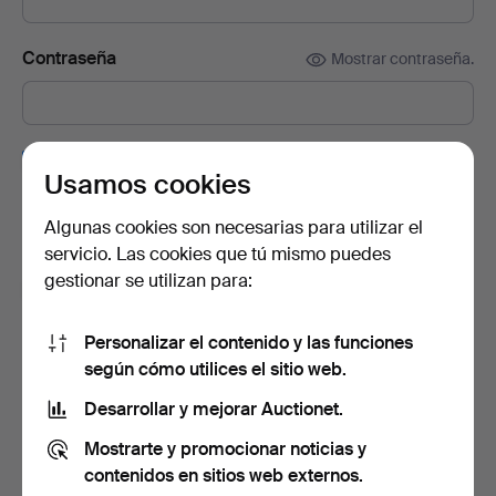
Contraseña
Mostrar contraseña.
Suscríbete a la newsletter de Auctionet.
(opcional)
Usamos cookies
En ella encontrarás consejos de nuestros expertos, lotes
seleccionados e inspiración. Y si cambias de opinión, puedes
Algunas cookies son necesarias para utilizar el
darte de baja muy fácilmente.
servicio. Las cookies que tú mismo puedes
gestionar se utilizan para:
Soy mayor de 18 años y acepto los
términos y
condiciones de uso
, y confirmo que he leído la
política
de privacidad
.
Personalizar el contenido y las funciones
según cómo utilices el sitio web.
Crear cuenta
Desarrollar y mejorar Auctionet.
Mostrarte y promocionar noticias y
contenidos en sitios web externos.